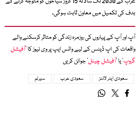
عرب کے 2030 تک سالانہ 15 کروڑ سیاحوں کو متوجہ کرنے کے
ہدف کی تکمیل میں معاون ثابت ہوگی۔
آپ اور آپ کے پیاروں کی روزمرہ زندگی کو متاثر کرسکنے والے
واقعات کی اپ ڈیٹس کے لیے واٹس ایپ پر وی نیوز کا ’
آفیشل
گروپ
‘ یا ’
آفیشل چینل
‘ جوائن کریں
سعودی ایئر لائنز
سعودی عرب
سیرئم