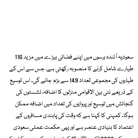
سعودیہ آئندہ برسوں میں اپنے فضائی بیڑے میں مزید 116
طیارے شامل کرنے کا منصوبہ رکھتی ہے، جس سے اس کے
طیاروں کی مجموعی تعداد 149 سے بڑھ جائے گی۔ اس توسیع
کے ذریعے نئی بین الاقوامی منزلوں کا اضافہ، نشستوں کی
گنجائش میں توسیع اور پروازوں کی تعداد میں اضافہ ممکن
ہوگا۔ کمپنی کا کہنا ہے کہ وقت کی پابندی مسافروں کے
اعتماد کا بنیادی عنصر ہے اور یہی حکمت عملی سعودی