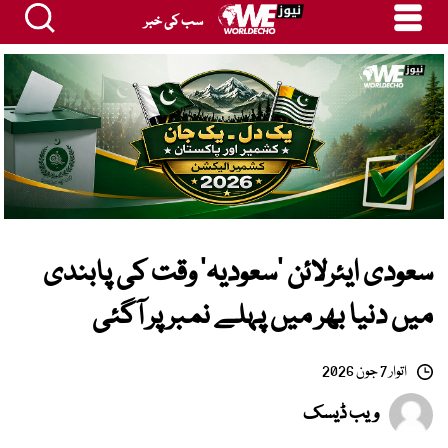
سب کی خبر
سعودی ایئرلائن ’سعودیہ‘ وقت کی پابندی
میں دنیا بھر میں پہلے نمبر پر آگئی
اتوار 7 جون 2026
ویب ڈیسک