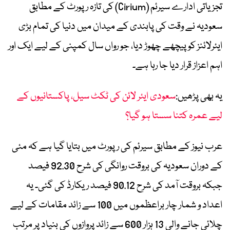
تجزیاتی ادارے سیرئم (Cirium) کی تازہ رپورٹ کے مطابق
سعودیہ نے وقت کی پابندی کے میدان میں دنیا کی تمام بڑی
ایئرلائنز کو پیچھے چھوڑ دیا، جو رواں سال کمپنی کے لیے ایک اور
اہم اعزاز قرار دیا جا رہا ہے۔
یہ بھی پڑھیں:
سعودی ایئر لائن کی ٹکٹ سیل، پاکستانیوں کے
لیے عمرہ کتنا سستا ہو گیا؟
عرب نیوز کے مطابق سیرئم کی رپورٹ میں بتایا گیا ہے کہ مئی
کے دوران سعودیہ کی بروقت روانگی کی شرح 92.30 فیصد
جبکہ بروقت آمد کی شرح 90.12 فیصد ریکارڈ کی گئی۔ یہ
اعداد و شمار چار براعظموں میں 100 سے زائد مقامات کے لیے
چلائی جانے والی 13 ہزار 600 سے زائد پروازوں کی بنیاد پر مرتب