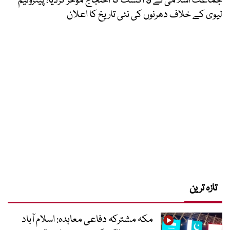
جماعت اسلامی نے 9 اگست کا احتجاج مؤخر کردیا، پیٹرولیم
لیوی کے خلاف دھرنوں کی نئی تاریخ کا اعلان
تازہ ترین
مکہ مشترکہ دفاعی معاہدہ: اسلام آباد