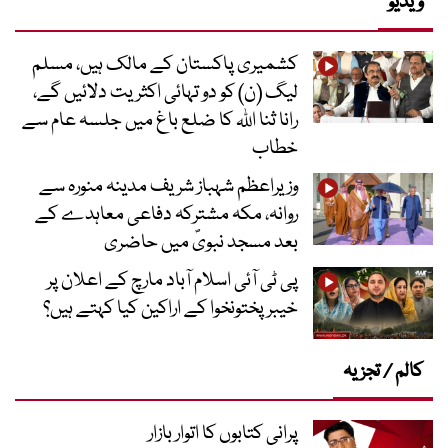
ویڈیو
کشمیری پاکستان کے مالک ہیں، مسلم
لیگ (ن) کو دو تہائی اکثریت دلائیں گے،
رانا ثنا اللہ کا ضلع باغ میں جلسہ عام سے
خطاب
وزیراعظم شہباز شریف مدینہ منورہ سے
روانہ، مکہ مشترکہ دفاعی معاہدے کے
بعد مسجد نبویؐ میں حاضری
پی ٹی آئی اسلام آباد مارچ کے اعلان پر
خیبر پختونخوا کے اراکین کیا کہتے ہیں؟
کالم / تجزیہ
پرانی کتابوں کا اتوار بازار