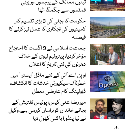
تینوں ممالک کے پرچموں اور برقی
قمقموں سے جگمگا اٹھا
حکومت کا بجلی کی 3 بڑی تقسیم کار
کمپنیوں کی نجکاری کا عمل تیز کرنے کا
فیصلہ
جماعت اسلامی نے 9 اگست کا احتجاج
مؤخر کردیا، پیٹرولیم لیوی کے خلاف
دھرنوں کی نئی تاریخ کا اعلان
اوپن اے آئی کے نئے ماڈل ’ایسٹرا‘ میں
خطرناک سیکیورٹی خدشات کا انکشاف،
ڈیولپنگ کام عارضی معطل
میر رضا علی کیس: پولیس تفتیش کے
بجائے خاندان کو ہراساں کررہی ہے، وکیل
نے نیا پنڈورا باکس کھول دیا