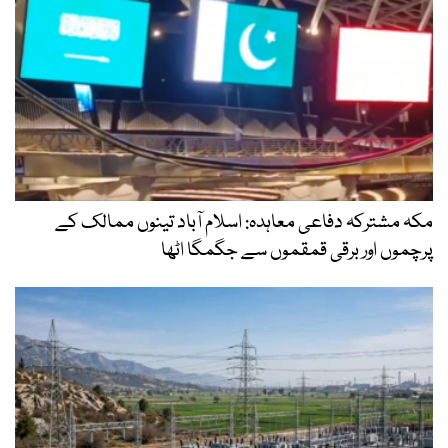
مکہ مشترکہ دفاعی معاہدہ: اسلام آباد تینوں ممالک کے
پرچموں اور برقی قمقموں سے جگمگا اٹھا