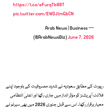
https://t.co/eFurqTb88T
pic.twitter.com/EWDJtmGbCN
— Arab News | Business
(@ArabNewsBiz)
June 7, 2026
رپورٹ کے مطابق سعودیہ نے شدید مصروفیت کے باوجود اپنے
فلائٹ آپریشنز کو مؤثر انداز میں جاری رکھا اور اعلیٰ انتظامی
معیار برقرار رکھا۔ اس سے قبل جنوری 2026 میں بھی سیرئم نے