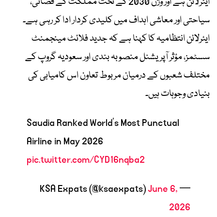
ایئرلائن ہے اور وژن 2030 کے تحت مملکت کے فضائی،
سیاحتی اور معاشی اہداف میں کلیدی کردار ادا کر رہی ہے۔
ایئرلائن انتظامیہ کا کہنا ہے کہ جدید فلائٹ مینجمنٹ
سسٹمز، مؤثر آپریشنل منصوبہ بندی اور سعودیہ گروپ کے
مختلف شعبوں کے درمیان مربوط تعاون اس کامیابی کی
بنیادی وجوہات ہیں۔
Saudia Ranked World’s Most Punctual
Airline in May 2026
pic.twitter.com/CYD16nqba2
June 6,
— KSA Expats (@ksaexpats)
2026