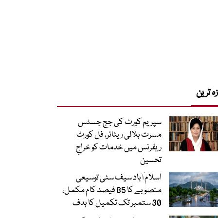
زہ ترین
سپریم کورٹ کی جج جسٹس
مسرت ہلالی ریٹائر، فل کورٹ
ریفرنس میں خدمات کو خراجِ
تحسین
اسلام آباد سیف سٹی توسیعی
منصوبے کا 85 فیصد کام مکمل،
30 ستمبر تک تکمیل کا ہدف