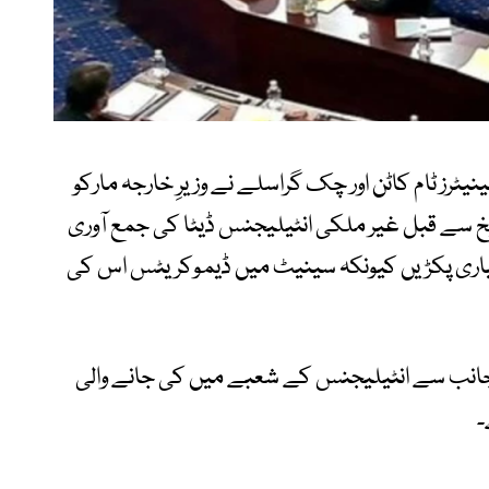
ٹرز ٹام کاٹن اور چک گراسلے نے وزیرِ خارجہ مارکو
ہ 12 جون کی آخری تاریخ سے قبل غیر ملکی انٹیلیجنس ڈیٹا کی جمع آوری
یاری پکڑیں کیونکہ سینیٹ میں ڈیموکریٹس اس کی
جانب سے انٹیلیجنس کے شعبے میں کی جانے والی
۔