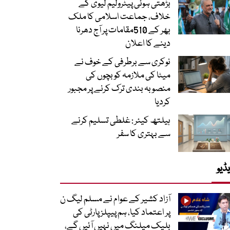
بڑھتی ہوئی پیٹرولیم لیوی کے
خلاف، جماعت اسلامی کا ملک
بھر کے 510مقامات پر آج دھرنا
دینے کا اعلان
نوکری سے برطرفی کے خوف نے
میٹا کی ملازمہ کو بچوں کی
منصوبہ بندی ترک کرنے پر مجبور
کردیا
ہیلتھ کیئر : غلطی تسلیم کرنے
سے بہتری کا سفر
ڈیو
آزاد کشیر کے عوام نے مسلم لیگ ن
پر اعتماد کیا، ہم پیپلز پارٹی کی
بلیک میلنگ میں نہیں آئیں گے،