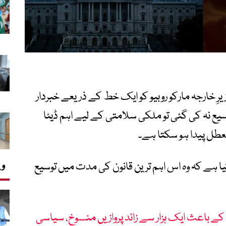
ن اراکین نے وزیرِ خارجہ مارکو روبیو کو ایک خط کے ذریعے خبردار
سیع نہ کی گئی تو ملکی سلامتی کے لیے اہم ڈیٹا
تعطل پیدا ہو سکتا ہے۔
وی
کیا ہے کہ وہ اس اہم ترین قانون کی مدت میں توسیع
ے باعث ایک ہزار سے زائد پروازیں منسوخ، سیاسی