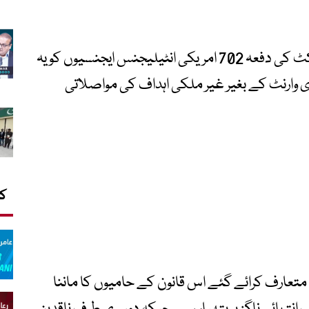
واضح رہے کہ فارن انٹیلیجنس سرویلنس ایکٹ کی دفعہ 702 امریکی انٹیلیجنس ایجنسیوں کو یہ
ی وارنٹ کے بغیر غیر ملکی اہداف کی مواصلاتی
کا
تعارف کرائے گئے اس قانون کے حامیوں کا ماننا