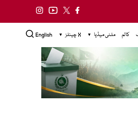
کالم
ملٹی میڈیا
X چینلز
English