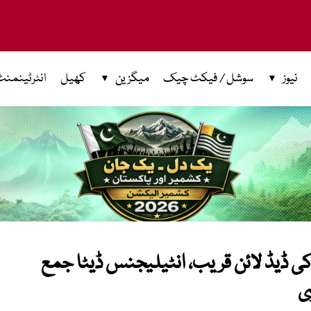
نیوز
سوشل / فیکٹ چیک
میگزین
کھیل
انٹرٹینمنٹ
ی ڈیڈ لائن قریب، انٹیلیجنس ڈیٹا جمع
ی