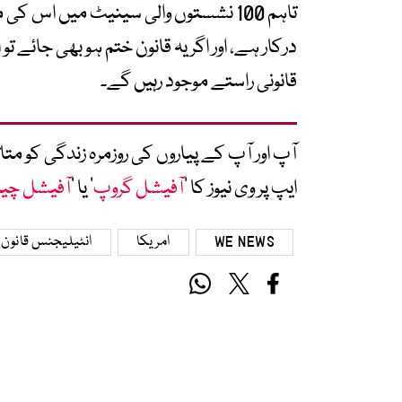
درکار ہے، اور اگر یہ قانون ختم ہو بھی جائے 
قانونی راستے موجود رہیں گے۔
آپ اور آپ کے پیاروں کی روزمرہ زندگی کو 
ایپ پر وی نیوز کا ’
آفیشل گروپ
‘ یا ’
آفیشل چی
WE NEWS
امریکا
انٹیلیجنس قانون