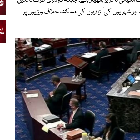
 انتہائی ناگزیر ہتھیار ہے، جبکہ دوسری طرف ناقدین
اور شہریوں کی آزادیوں کی ممکنہ خلاف ورزیوں پر