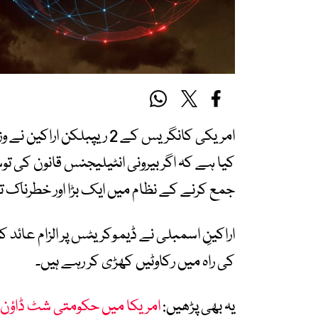
امریکی کانگریس کے 2 ریپبلک
کیا ہے کہ اگر بیرونی انٹیلیجنس قانون کی تو
جمع کرنے کے نظام میں ایک بڑا اور خطرناک 
اراکینِ اسمبلی نے ڈیموکریٹس پر الزام عائد 
کی راہ میں رکاوٹیں کھڑی کر رہے ہیں۔
یہ بھی پڑھیں:
امریکا میں حکومتی شٹ ڈاؤن ک