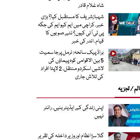
شاہ غلام قادر
شہبازشریف کا مستقبل کیا؟ بڑی
خبر، کراچی میں ایم کیو ایم کی جگہ
پی ٹی آئی کیوں؟ نئے صوبوں کا
قیام، اندر کی خبر
براڈ پیک سانحہ: نرمل پرجا سمیت
5 بین الاقوامی کوہ پیماؤں کی
لاشیں اسکردو منتقل، 2 لاپتا افراد
کی تلاش جاری
لم / تجزیہ
اپنی زندگی کے ایڈیٹر بنیں، رائٹر
نہیں
گلا سڑا نظام اور وزیر داخلہ کی تقریر