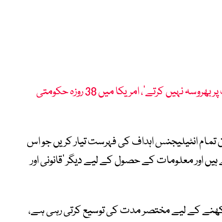
’ ڈیموکریٹس صدر ڈونلڈ ٹرمپ پر بھروسہ نہیں کرتے‘، امریکا میں 38 روزہ حکومتی
ن تمام انٹیلیجنس اہداف کی فہرست تیار کریں جو اس
یں اور معلومات کے حصول کے لیے دیگر ‘قانونی اور
کھنے کے لیے مختصر مدت کی توسیع کرتی رہی ہے،