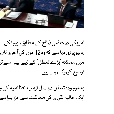
امریکی صحافتی ذرائع کے مطابق ریپبلکن سینی
روبیو پر زور دیا ہے کہ و
میں ممکنہ ‘بڑے تعطل’ کے لیے ابھی سے ت
توسیع کو روک رہے ہیں۔
یہ موجودہ تعطل دراصل ٹرمپ انتظامیہ کی 
ایک حالیہ تقرری کی مخالفت سے جڑا ہوا ہے