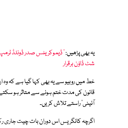
یہ بھی پڑھیں:
شٹ ڈاؤن برقرار
خط میں روبیو سے یہ بھی کہا گیا ہے کہ وہ ا
قانون کی مدت ختم ہونے سے متاثر ہو سکتے ہ
آئینی’ راستے تلاش کریں۔
اگرچہ کانگریس اس دوران بات چیت جاری ر