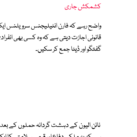
کشمکش جاری
قانونی اجازت دیتی ہے کہ وہ کسی بھی انفراد
گفتگو اور ڈیٹا جمع کر سکیں۔
نائن الیون کے دہشت گردانہ حملوں کے بعد م