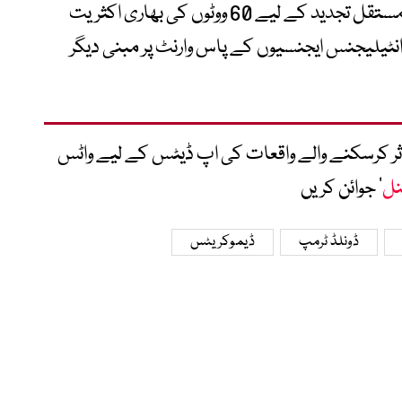
تاہم 100 نشستوں والی سینیٹ میں اس کی مستقل تجدید کے لیے 60 ووٹوں کی بھاری اکثریت
تو انٹیلیجنس ایجنسیوں کے پاس وارنٹ پر مبنی دیگر
متاثر کرسکنے والے واقعات کی اپ ڈیٹس کے لیے واٹس
نل
‘ جوائن کریں
ڈونلڈ ٹرمپ
ڈیموکریٹس