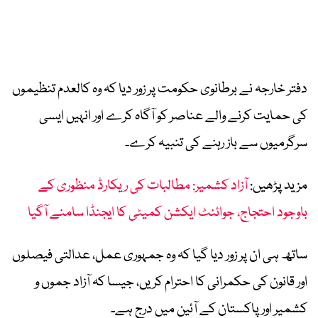
دفتر خارجہ نے برطانوی حکومت پر زور دیا کہ وہ کالعدم تنظیموں
کی حمایت کرنے والے عناصر کو آگاہ کرے اور انہیں ایسی
سرگرمیوں سے باز رہنے کی تنبیہ کرے۔
مزید پڑھیں:
آزاد کشمیر: مطالبات کی ریکارڈ منظوری کے
باوجود احتجاج، جوائنٹ ایکشن کمیٹی کا ایجنڈا سامنے آگیا
ساتھ ہی ان پر زور دیا گیا کہ وہ جمہوری عمل، عدالتی فیصلوں
اور قانون کی حکمرانی کا احترام کریں، جیسا کہ آزاد جموں و
کشمیر اور پاکستان کے آئین میں درج ہے۔