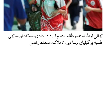
تھائی لینڈ: نو عمر طالب علم نےدادا، دادی، اساتذہ اور ساتھی
طلبہ پر گولیاں برسا دیں، 7 ہلاک، متعدد زخمی