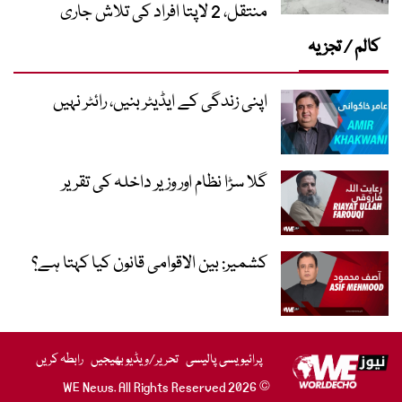
منتقل، 2 لاپتا افراد کی تلاش جاری
کالم / تجزیہ
اپنی زندگی کے ایڈیٹر بنیں، رائٹر نہیں
گلا سڑا نظام اور وزیر داخلہ کی تقریر
کشمیر: بین الاقوامی قانون کیا کہتا ہے؟
پرائیویسی پالیسی
تحریر/ویڈیو بھیجیں
رابطہ کریں
© 2026 WE News. All Rights Reserved