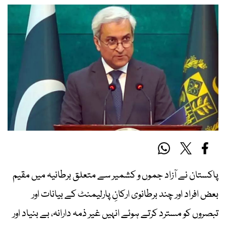
پاکستان نے آزاد جموں و کشمیر سے متعلق برطانیہ میں مقیم
بعض افراد اور چند برطانوی ارکانِ پارلیمنٹ کے بیانات اور
تبصروں کو مسترد کرتے ہوئے انہیں غیر ذمہ دارانہ، بے بنیاد اور