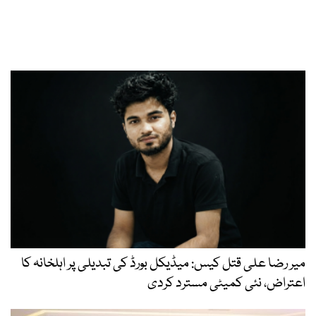
میر رضا علی قتل کیس: میڈیکل بورڈ کی تبدیلی پر اہلخانہ کا
اعتراض، نئی کمیٹی مسترد کردی