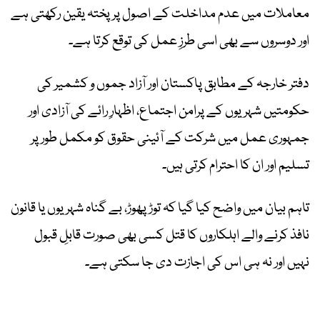
معاملات میں عدم مداخلت کے اصول پر پختہ یقین رکھتی ہے
اور دوسروں سے بھی اسی طرزِ عمل کی توقع کرتا ہے۔
دفتر خارجہ کے مطابق پاکستان اور آزاد جموں و کشمیر کی
حکومتیں شہریوں کے پرامن اجتماع، اظہارِ رائے کی آزادی اور
جمہوری عمل میں شرکت کے آئینی حقوق کو مکمل طور پر
تسلیم اور ان کا احترام کرتی ہیں۔
تاہم بیان میں واضح کیا گیا کہ توڑ پھوڑ، بے گناہ شہریوں یا قانون
نافذ کرنے والے اہلکاروں کا قتل کسی بھی صورت قابلِ قبول
نہیں اور نہ ہی اس کی اجازت دی جا سکتی ہے۔