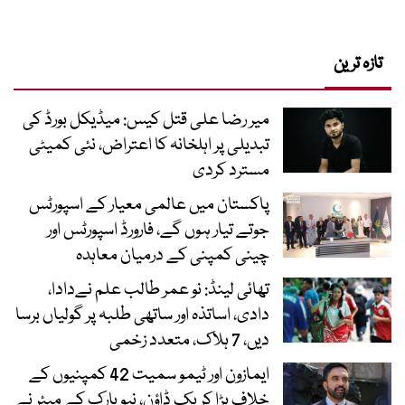
تازہ ترین
میر رضا علی قتل کیس: میڈیکل بورڈ کی
تبدیلی پر اہلخانہ کا اعتراض، نئی کمیٹی
مسترد کردی
پاکستان میں عالمی معیار کے اسپورٹس
جوتے تیار ہوں گے، فارورڈ اسپورٹس اور
چینی کمپنی کے درمیان معاہدہ
تھائی لینڈ: نو عمر طالب علم نےدادا،
دادی، اساتذہ اور ساتھی طلبہ پر گولیاں برسا
دیں، 7 ہلاک، متعدد زخمی
ایمازون اور ٹیمو سمیت 42 کمپنیوں کے
خلاف بڑا کریک ڈاؤن، نیویارک کے میئر نے