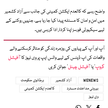
واضح رہے کہ کالعدم ایکشن کمیٹی کی جانب سے آزاد کشمیر
میں امن و امان کا مسئلہ پیدا کیا جا رہا ہے، جنہیں روکنے کے
لیے سیکیورٹی فورسز اپنا کردار ادا کررہی ہیں۔
آپ اور آپ کے پیاروں کی روزمرہ زندگی کو متاثر کرسکنے والے
واقعات کی اپ ڈیٹس کے لیے واٹس ایپ پر وی نیوز کا ’
آفیشل
گروپ
‘ یا ’
آفیشل چینل
‘ جوائن کریں
WENEWS
آزاد کشمیر
برطانوی حکومت
بیرونی مداخلت مسترد
کالعدم ایکشن کمیٹی
وی نیوز