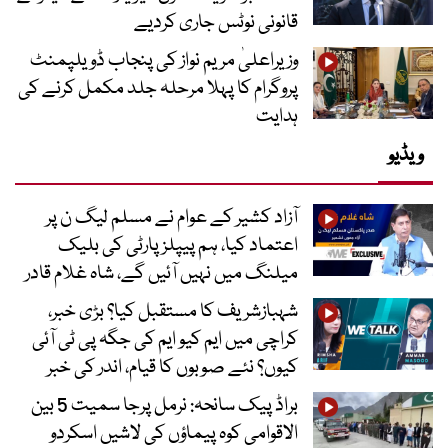
قانونی نوٹس جاری کردیے
وزیراعلیٰ مریم نواز کی پنجاب ڈویلپمنٹ
پروگرام کا پہلا مرحلہ جلد مکمل کرنے کی
ہدایت
ویڈیو
آزاد کشیر کے عوام نے مسلم لیگ ن پر
اعتماد کیا، ہم پیپلز پارٹی کی بلیک
میلنگ میں نہیں آئیں گے، شاہ غلام قادر
شہبازشریف کا مستقبل کیا؟ بڑی خبر،
کراچی میں ایم کیو ایم کی جگہ پی ٹی آئی
کیوں؟ نئے صوبوں کا قیام، اندر کی خبر
براڈ پیک سانحہ: نرمل پرجا سمیت 5 بین
الاقوامی کوہ پیماؤں کی لاشیں اسکردو