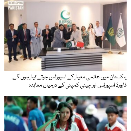
پاکستان میں عالمی معیار کے اسپورٹس جوتے تیار ہوں گے،
فارورڈ اسپورٹس اور چینی کمپنی کے درمیان معاہدہ