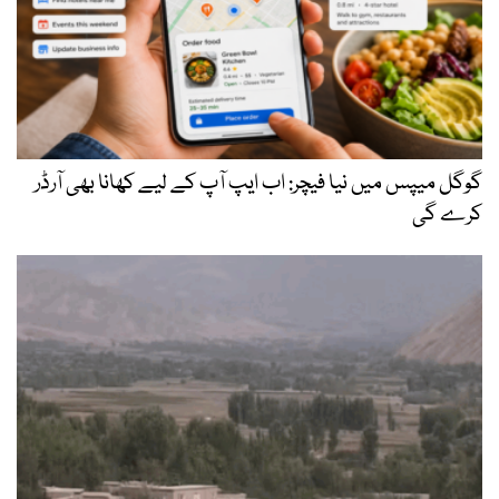
گوگل میپس میں نیا فیچر: اب ایپ آپ کے لیے کھانا بھی آرڈر
کرے گی