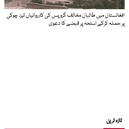
افغانستان میں طالبان مخالف گروپس کی کارروائیاں تیز، چوکی
پر حملہ کرکے اسلحہ پر قبضے کا دعویٰ
تازہ ترین