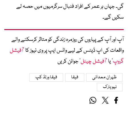
گی۔ جہاں ہر عمر کے افراد فٹبال سرگرمیوں میں حصہ لے
سکیں گے۔
آپ اور آپ کے پیاروں کی روزمرہ زندگی کو متاثر کرسکنے والے
واقعات کی اپ ڈیٹس کے لیے واٹس ایپ پر وی نیوز کا ’
آفیشل
گروپ
‘ یا ’
آفیشل چینل
‘ جوائن کریں
ظہران ممدانی
فیفا
فیفا ورلڈ کپ
نیو یارک