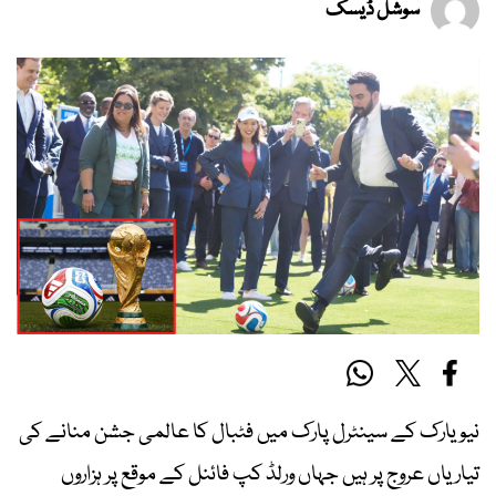
سوشل ڈیسک
نیویارک کے سینٹرل پارک میں فٹبال کا عالمی جشن منانے کی
تیاریاں عروج پر ہیں جہاں ورلڈ کپ فائنل کے موقع پر ہزاروں