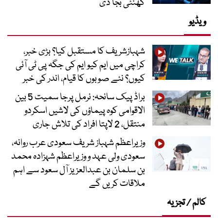
گھنٹی بجا دی
ویڈیو
شہبازشریف کا مستقبل کیا؟ بڑی خبر،
کراچی میں ایم کیو ایم کی جگہ پی ٹی آئی
کیوں؟ نئے صوبوں کا قیام، اندر کی خبر
براڈ پیک سانحہ: نرمل پرجا سمیت 5 بین
الاقوامی کوہ پیماؤں کی لاشیں اسکردو
منتقل، 2 لاپتا افراد کی تلاش جاری
وزیراعظم شہباز شریف سعودی عرب روانہ،
سعودی ولی عہد و وزیراعظم شہزادہ محمد
بن سلمان بن عبدالعزیز آل سعود سے اہم
ملاقات کریں گے
کالم / تجزیہ