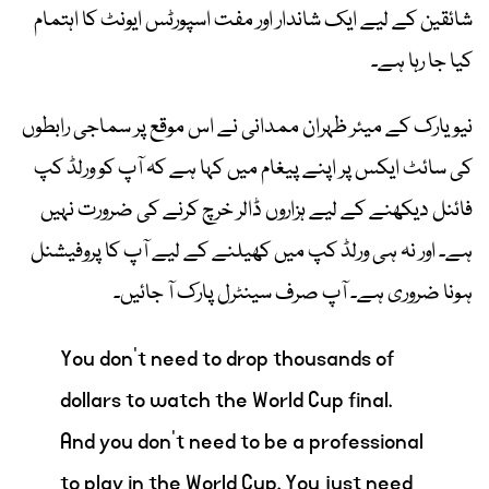
شائقین کے لیے ایک شاندار اور مفت اسپورٹس ایونٹ کا اہتمام
کیا جا رہا ہے۔
نیویارک کے میئر ظہران ممدانی نے اس موقع پر سماجی رابطوں
کی سائٹ ایکس پر اپنے پیغام میں کہا ہے کہ آپ کو ورلڈ کپ
فائنل دیکھنے کے لیے ہزاروں ڈالر خرچ کرنے کی ضرورت نہیں
ہے۔ اور نہ ہی ورلڈ کپ میں کھیلنے کے لیے آپ کا پروفیشنل
ہونا ضروری ہے۔ آپ صرف سینٹرل پارک آ جائیں۔
You don’t need to drop thousands of
dollars to watch the World Cup final.
And you don't need to be a professional
to play in the World Cup. You just need