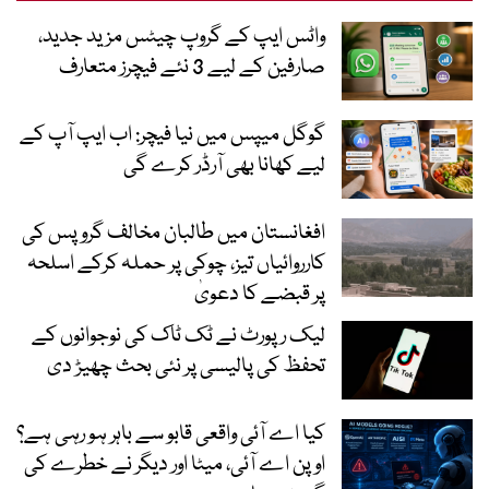
واٹس ایپ کے گروپ چیٹس مزید جدید،
صارفین کے لیے 3 نئے فیچرز متعارف
گوگل میپس میں نیا فیچر: اب ایپ آپ کے
لیے کھانا بھی آرڈر کرے گی
افغانستان میں طالبان مخالف گروپس کی
کارروائیاں تیز، چوکی پر حملہ کرکے اسلحہ
پر قبضے کا دعویٰ
لیک رپورٹ نے ٹک ٹاک کی نوجوانوں کے
تحفظ کی پالیسی پر نئی بحث چھیڑ دی
کیا اے آئی واقعی قابو سے باہر ہو رہی ہے؟
اوپن اے آئی، میٹا اور دیگر نے خطرے کی