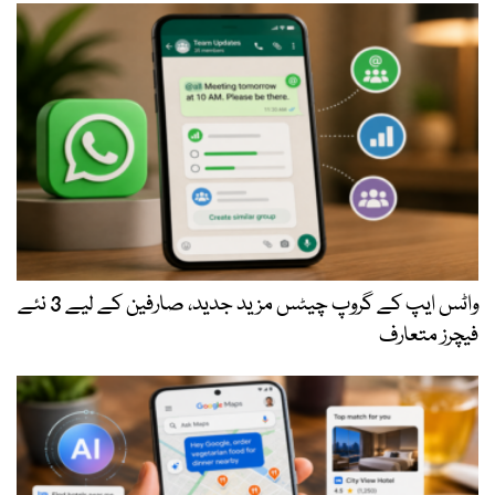
واٹس ایپ کے گروپ چیٹس مزید جدید، صارفین کے لیے 3 نئے
فیچرز متعارف