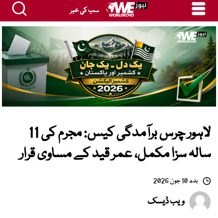
سب کی خبر
لاہور چرس برآمدگی کیس: مجرم کی 11
سالہ سزا مکمل، عمر قید کے مساوی قرار
بدھ 10 جون 2026
ویب ڈیسک