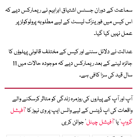
سماعت کے دوران جسٹس اشتیاق ابراہیم نے ریمارکس دیے کہ
اس کیس میں فورینزک ٹیسٹ کے لیے مطلوبہ پروٹوکولز پر
عمل نہیں کیا گیا۔
عدالت نے دلائل سننے اور کیس کے مختلف قانونی پہلوؤں کا
جائزہ لینے کے بعد ریمارکس دیے کہ موجودہ حالات میں 11
سال قید کی سزا کافی ہے۔
آپ اور آپ کے پیاروں کی روزمرہ زندگی کو متاثر کرسکنے والے
واقعات کی اپ ڈیٹس کے لیے واٹس ایپ پر وی نیوز کا ’
آفیشل
گروپ
‘ یا ’
آفیشل چینل
‘ جوائن کریں