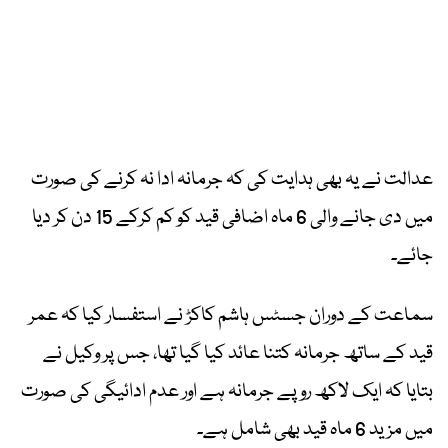
عدالت نے یہ بھی ہدایت کی کہ جرمانہ ادا نہ کرنے کی صورت
میں دی جانے والی 6 ماہ اضافی قید کو کم کرکے 15 دن کر دیا
جائے۔
سماعت کے دوران جسٹس ہاشم کاکڑ نے استفسار کیا کہ عمر
قید کے ساتھ جرمانہ کتنا عائد کیا گیا تھا، جس پر وکیل نے
بتایا کہ ایک لاکھ روپے جرمانہ ہے اور عدم ادائیگی کی صورت
میں مزید 6 ماہ قید بھی شامل ہے۔