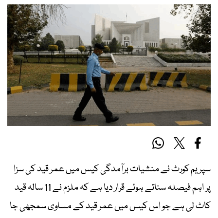
سپریم کورٹ نے منشیات برآمدگی کیس میں عمر قید کی سزا
پر اہم فیصلہ سناتے ہوئے قرار دیا ہے کہ ملزم نے 11 سالہ قید
کاٹ لی ہے جو اس کیس میں عمر قید کے مساوی سمجھی جا