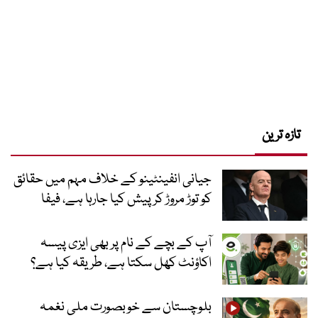
تازہ ترین
جیانی انفینٹینو کے خلاف مہم میں حقائق
کو توڑ مروڑ کر پیش کیا جارہا ہے، فیفا
آپ کے بچے کے نام پر بھی ایزی پیسہ
اکاؤنٹ کھل سکتا ہے، طریقہ کیا ہے؟
بلوچستان سے خوبصورت ملی نغمہ