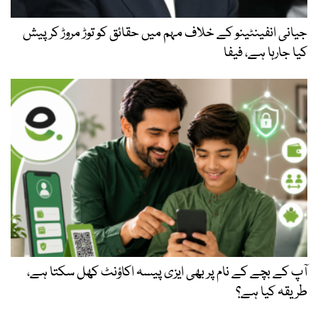
جیانی انفینٹینو کے خلاف مہم میں حقائق کو توڑ مروڑ کر پیش
کیا جارہا ہے، فیفا
آپ کے بچے کے نام پر بھی ایزی پیسہ اکاؤنٹ کھل سکتا ہے،
طریقہ کیا ہے؟