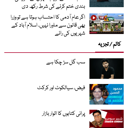
بندی ختم کرنے کی شرط رکھ دی
اگر عام آدمی کا احتساب ہوتا ہے تو وزرا
بھی قانون سے ماورا نہیں، اسلام آباد کے
شہریوں کی رائے
کالم / تجزیہ
سب گل سڑ چکا ہے
فیض، سیالکوٹ اور کرکٹ
پرانی کتابوں کا اتوار بازار