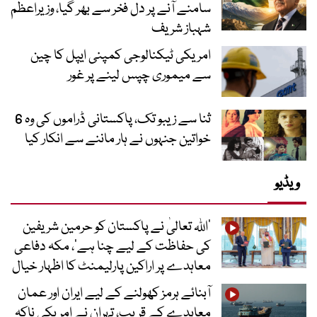
سامنے آنے پر دل فخر سے بھر گیا، وزیراعظم
شہباز شریف
امریکی ٹیکنالوجی کمپنی ایپل کا چین
سے میموری چپس لینے پر غور
ثنا سے زیبو تک، پاکستانی ڈراموں کی وہ 6
خواتین جنہوں نے ہار ماننے سے انکار کیا
ویڈیو
’اللہ تعالیٰ نے پاکستان کو حرمین شریفین
کی حفاظت کے لیے چنا ہے‘، مکہ دفاعی
معاہدے پر اراکین پارلیمنٹ کا اظہار خیال
آبنائے ہرمز کھولنے کے لیے ایران اور عمان
معاہدے کے قریب، تہران نے امریکی ناکہ