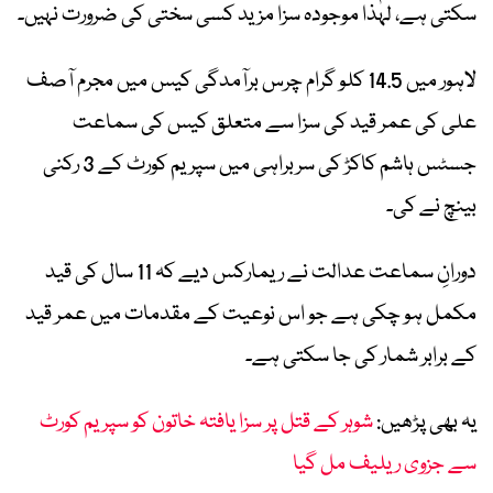
سکتی ہے، لہٰذا موجودہ سزا مزید کسی سختی کی ضرورت نہیں۔
لاہور میں 14.5 کلو گرام چرس برآمدگی کیس میں مجرم آصف
علی کی عمر قید کی سزا سے متعلق کیس کی سماعت
جسٹس ہاشم کاکڑ کی سربراہی میں سپریم کورٹ کے 3 رکنی
بینچ نے کی۔
دورانِ سماعت عدالت نے ریمارکس دیے کہ 11 سال کی قید
مکمل ہو چکی ہے جو اس نوعیت کے مقدمات میں عمر قید
کے برابر شمار کی جا سکتی ہے۔
یہ بھی پڑھیں:
شوہر کے قتل پر سزا یافتہ خاتون کو سپریم کورٹ
سے جزوی ریلیف مل گیا