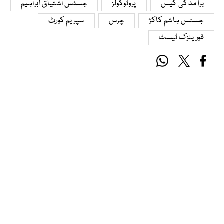
برآمدگی کیس
پروٹوکولز
جسٹس اشتیاق ابراہیم
جسٹس ہاشم کاکڑ
چرس
سپریم کورٹ
فورینزک ٹیسٹ