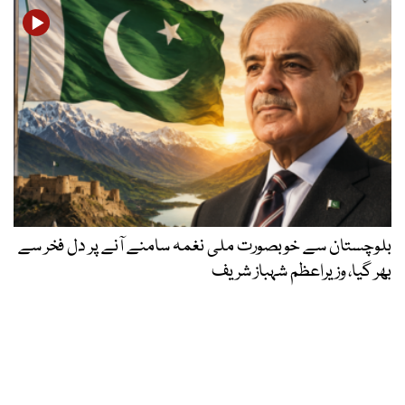
بلوچستان سے خوبصورت ملی نغمہ سامنے آنے پر دل فخر سے
بھر گیا، وزیراعظم شہباز شریف