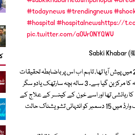
#todaynews
#trendingnews
#shoc
#hospital
#hospitalnews
https://t.
pic.twitter.com/aOVrONYQWV
کا
بھارتی میڈیا کے مطابق یہ واقعہ دسمبر 2025 میں پیش آیا تھا، تاہم اب اس پر باضابطہ تحقیقات
اور رپورٹ سامنے آنے کے بعد کیس مزید توجہ کا مرکز بن گیا ہے۔ 3 سالہ بچہ سارتھک یادو سگر
ا رہائشی تھا اور اسے خون کے کینسر کے علاج کے
لیے ’اے آئی آئی ایم ایس‘ بھوپال کے پیڈیاٹرک وارڈ میں 15 دسمبر کو انتہائی تشویشناک حالت