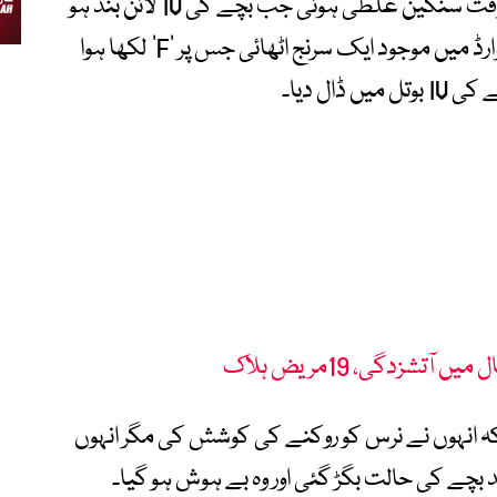
اہلِ خانہ کے مطابق 17 دسمبر کی صبح اس وقت سنگین غلطی ہوئی جب بچے کی IV لائن بند ہو
گئی تھی۔ اسی دوران ڈیوٹی پر موجود نرس نے وارڈ میں موجود ایک سرنج اٹھائی جس پر ’F‘ لکھا ہوا
ڈال دیا۔
تشزدگی، 19مریض ہلاک
ا کہ انہوں نے نرس کو روکنے کی کوشش کی مگر انہوں
 بچے کی حالت بگڑ گئی اور وہ بے ہوش ہو گیا۔