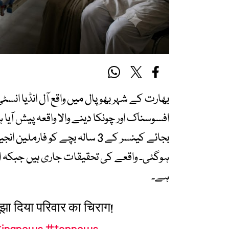
افسوسناک اور چونکا دینے والا واقعہ پیش آی
بجائے کینسر کے 3 سالہ بچے کو 
ہوگئی۔ واقعے کی تحقیقات جاری ہیں جبکہ 
ہے۔
 बुझा दिया परिवार का चिराग!
kingnews
#topnews