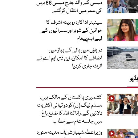
میسی کے والد جارج میسی 68 برس
کی عمر میں انتقال کرگئے
سینیئر اداکارہ روبینہ اشرف کا
خواتین کے شوہر اور سسرالیوں کے
لیے اہم پیغام
دریاؤں میں پانی کے بہاؤ میں
اضافے کا امکان، این ڈی ایم اے نے
الرٹ جاری کردیا
ڈیو
کشمیری پاکستان کے مالک ہیں،
مسلم لیگ (ن) کو دو تہائی اکثریت
دلائیں گے، رانا ثنا اللہ کا ضلع باغ
میں جلسہ عام سے خطاب
وزیراعظم شہباز شریف مدینہ منورہ