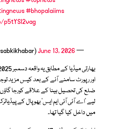
kingnews
#bhopalaiims
co/p5tYSI2vag
June 13, 2026
— Sabki Khabar (@sabkikhabar)
ضلع کی تحصیل بینا کے علاقے کورجا گاؤں ک
میں داخل کیا گیا تھا۔