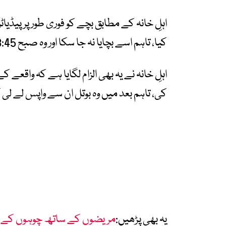
اہلِ خانہ کے مطابق بچے کو فوری طور پر پیڈیا
کیا، تاہم اسے بچایا نہ جا سکا اور وہ صبح 8:45 بجے دم توڑ گیا۔
کی، تاہم بعد میں وہ بوتل ان سے واپس لے لی 
یہ بھی پڑھیں:
مریضوں کے ساتھ چوہوں کے ڈی