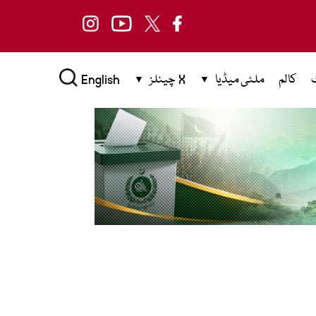
کالم
ملٹی میڈیا
X چینلز
English