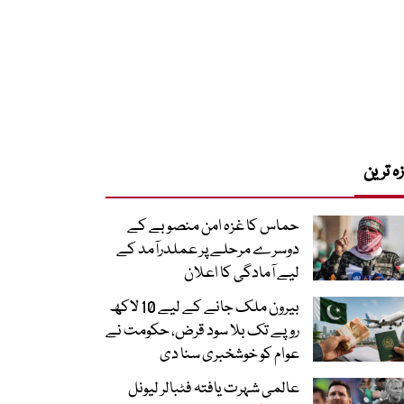
زہ ترین
حماس کا غزہ امن منصوبے کے
دوسرے مرحلے پر عملدرآمد کے
لیے آمادگی کا اعلان
بیرون ملک جانے کے لیے 10 لاکھ
روپے تک بلا سود قرض، حکومت نے
عوام کو خوشخبری سنا دی
عالمی شہرت یافتہ فٹبالر لیونل