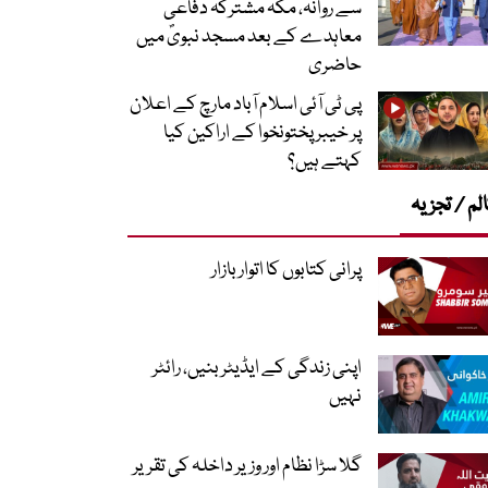
سے روانہ، مکہ مشترکہ دفاعی
معاہدے کے بعد مسجد نبویؐ میں
حاضری
پی ٹی آئی اسلام آباد مارچ کے اعلان
پر خیبر پختونخوا کے اراکین کیا
کہتے ہیں؟
لم / تجزیہ
پرانی کتابوں کا اتوار بازار
اپنی زندگی کے ایڈیٹر بنیں، رائٹر
نہیں
گلا سڑا نظام اور وزیر داخلہ کی تقریر