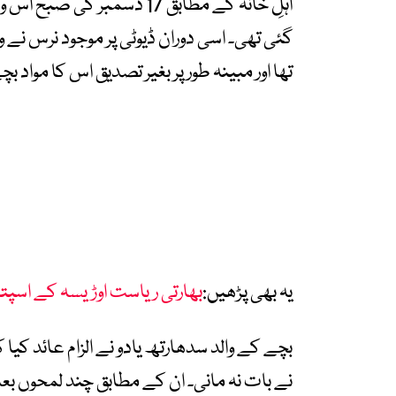
تھا اور مبینہ طور پر بغیر تصدیق اس کا مواد بچے کی IV بوتل میں 
یہ بھی پڑھیں:
بھارتی ریاست اوڑیسہ کے اسپتال میں آ
بچے کے والد سدھارتھ یادو نے الزام عائد کی
نے بات نہ مانی۔ ان کے مطابق چند لمحوں بعد