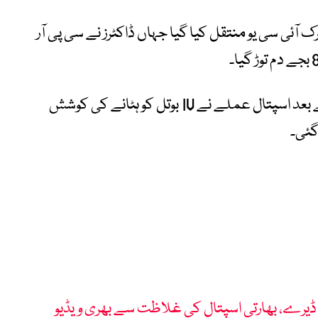
ٹرک آئی سی یو منتقل کیا گیا جہاں ڈاکٹرز نے سی پی آر
اہلِ خانہ نے یہ بھی الزام لگایا ہے کہ واقعے کے بعد اسپتال عملے نے IV بوتل کو ہٹانے کی کوشش
گئی۔
رے، بھارتی اسپتال کی غلاظت سے بھری ویڈیو