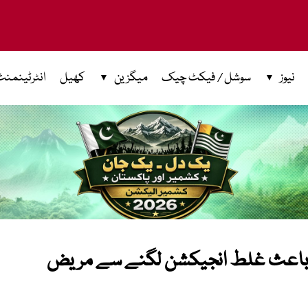
نیوز
سوشل / فیکٹ چیک
میگزین
کھیل
انٹرٹینمنٹ
 باعث غلط انجیکشن لگنے سے مریض