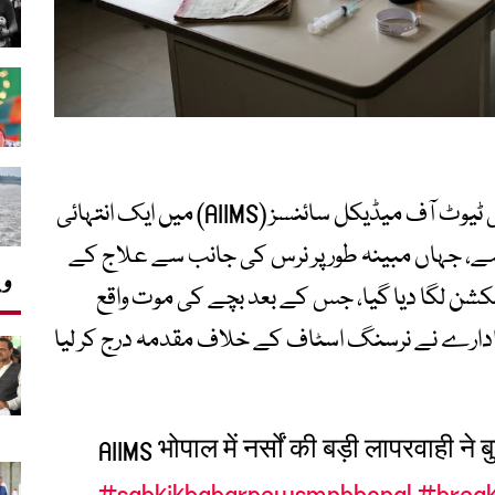
بھارت کے شہر بھوپال میں واقع آل انڈیا انسٹی ٹیوٹ آف میڈیکل سائنسز (AIIMS) میں ایک انتہائی
ا ہے، جہاں مبینہ طور پر نرس کی جانب سے علاج کے
وی
فارملین انجیکشن لگا دیا گیا، جس کے بعد بچے کی موت واقع
ادارے نے نرسنگ اسٹاف کے خلاف مقدمہ درج کر لیا
AIIMS भोपाल में नर्सों की बड़ी लापरवाही ने
#sabkikhabarnewsmpbhopal
#brea