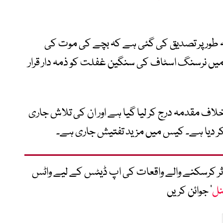
ہ طور پر تصدیق کی گئی ہے کہ بچے کی موت کی
 میں نرسنگ اسٹاف کی سنگین غفلت کو ذمہ دار قرار
اف مقدمہ درج کر لیا گیا ہے اور ان کی تلاش جاری
کر دیا ہے۔ کیس میں مزید تفتیش جاری ہے۔
متاثر کرسکنے والے واقعات کی اپ ڈیٹس کے لیے واٹس
نل
‘ جوائن کریں