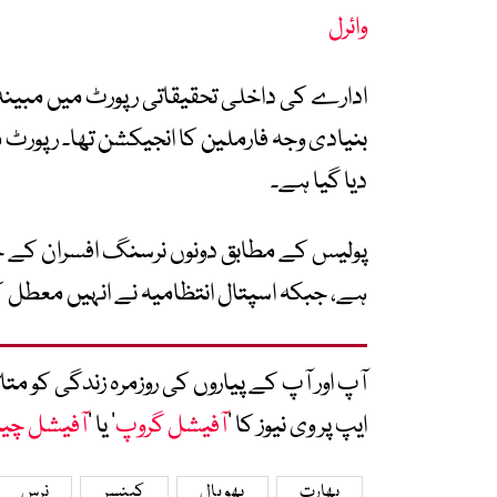
وائرل
ادارے کی داخلی تحقیقاتی رپورٹ میں مبین
بنیادی وجہ فارملین کا انجیکشن تھا۔ رپورٹ
دیا گیا ہے۔
پولیس کے مطابق دونوں نرسنگ افسران کے خل
ہے، جبکہ اسپتال انتظامیہ نے انہیں معطل 
آپ اور آپ کے پیاروں کی روزمرہ زندگی کو 
ایپ پر وی نیوز کا ’
آفیشل گروپ
‘ یا ’
آفیشل چی
بھارت
بھوپال
کینسر
نرس