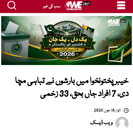
سب کی خبر
خیبرپختونخوا میں بارشوں نے تباہی مچا
دی، 7 افراد جاں بحق، 33 زخمی
اتوار 14 جون 2026
ویب ڈیسک