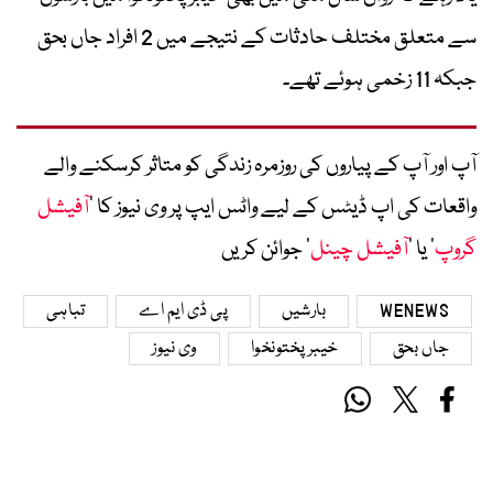
سے متعلق مختلف حادثات کے نتیجے میں 2 افراد جاں بحق
جبکہ 11 زخمی ہوئے تھے۔
آپ اور آپ کے پیاروں کی روزمرہ زندگی کو متاثر کرسکنے والے
واقعات کی اپ ڈیٹس کے لیے واٹس ایپ پر وی نیوز کا ’
آفیشل
گروپ
‘ یا ’
آفیشل چینل
‘ جوائن کریں
WENEWS
بارشیں
پی ڈی ایم اے
تباہی
جاں بحق
خیبرپختونخوا
وی نیوز