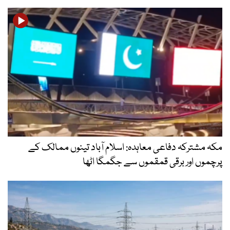
مکہ مشترکہ دفاعی معاہدہ: اسلام آباد تینوں ممالک کے
پرچموں اور برقی قمقموں سے جگمگا اٹھا