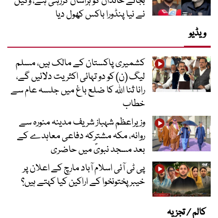
بجائے خاندان کو ہراساں کررہی ہے، وکیل
نے نیا پنڈورا باکس کھول دیا
ویڈیو
کشمیری پاکستان کے مالک ہیں، مسلم
لیگ (ن) کو دو تہائی اکثریت دلائیں گے،
رانا ثنا اللہ کا ضلع باغ میں جلسہ عام سے
خطاب
وزیراعظم شہباز شریف مدینہ منورہ سے
روانہ، مکہ مشترکہ دفاعی معاہدے کے
بعد مسجد نبویؐ میں حاضری
پی ٹی آئی اسلام آباد مارچ کے اعلان پر
خیبر پختونخوا کے اراکین کیا کہتے ہیں؟
کالم / تجزیہ