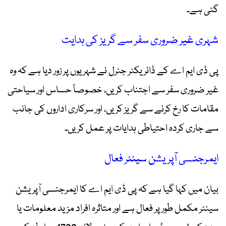
گئی ہے۔
شہری غیر ضروری سفر سے گریز کی ہدایت
پی ڈی ایم اے کے ڈائریکٹر جنرل نے شہریوں پر زور دیا ہے کہ وہ
غیر ضروری سفر سے اجتناب کریں، خصوصاً حساس اور سیاحتی
مقامات کا رخ کرنے سے گریز کریں، اور سرکاری اداروں کی جانب
سے جاری کردہ احتیاطی ہدایات پر عمل کریں۔
ایمرجنسی آپریشن سینٹر فعال
بیان میں کہا گیا ہے کہ پی ڈی ایم اے کا ایمرجنسی آپریشن
سینٹر مکمل طور پر فعال ہے اور متاثرہ افراد مزید معلومات یا