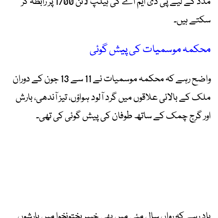
مدد کے لیے پی ڈی ایم اے کی ہیلپ لائن 1700 پر رابطہ کر
سکتے ہیں۔
محکمہ موسمیات کی پیش گوئی
واضح رہے کہ محکمہ موسمیات نے 11 سے 13 جون کے دوران
ملک کے بالائی علاقوں میں گرد آلود ہواؤں، تیز آندھی، بارش
اور گرج چمک کے ساتھ طوفان کی پیش گوئی کی تھی۔
یاد رہے کہ رواں سال مئی میں بھی خیبرپختونخوا میں بارشوں