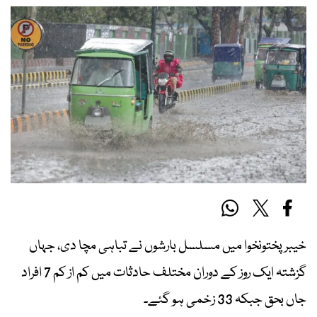
خیبرپختونخوا میں مسلسل بارشوں نے تباہی مچا دی، جہاں
گزشتہ ایک روز کے دوران مختلف حادثات میں کم از کم 7 افراد
جاں بحق جبکہ 33 زخمی ہو گئے۔