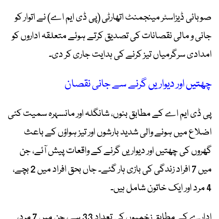
صوبائی ڈیزاسٹر مینجمنٹ اتھارٹی (پی ڈی ایم اے) نے اتوار کو
جانی و مالی نقصانات کی تصدیق کرتے ہوئے متعلقہ اداروں کو
امدادی سرگرمیاں تیز کرنے کی ہدایت جاری کر دی۔
چھتیں اور دیواریں گرنے سے جانی نقصان
پی ڈی ایم اے کے مطابق بنوں، شانگلہ اور مانسہرہ سمیت کئی
اضلاع میں ہونے والی شدید بارشوں اور تیز ہواؤں کے باعث
گھروں کی چھتیں اور دیواریں گرنے کے واقعات پیش آئے، جن
میں 7 افراد زندگی کی بازی ہار گئے۔ جاں بحق افراد میں 2 بچے،
4 مرد اور ایک خاتون شامل ہیں۔
ادارے کے مطابق زخمیوں کی تعداد 33 ہے، جن میں 7 مرد،