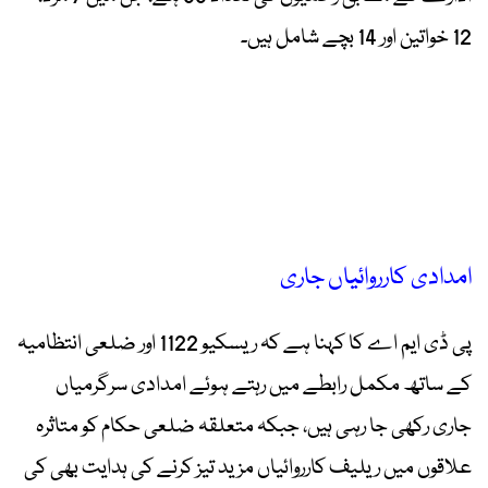
12 خواتین اور 14 بچے شامل ہیں۔
امدادی کارروائیاں جاری
پی ڈی ایم اے کا کہنا ہے کہ ریسکیو 1122 اور ضلعی انتظامیہ
کے ساتھ مکمل رابطے میں رہتے ہوئے امدادی سرگرمیاں
جاری رکھی جا رہی ہیں، جبکہ متعلقہ ضلعی حکام کو متاثرہ
علاقوں میں ریلیف کارروائیاں مزید تیز کرنے کی ہدایت بھی کی