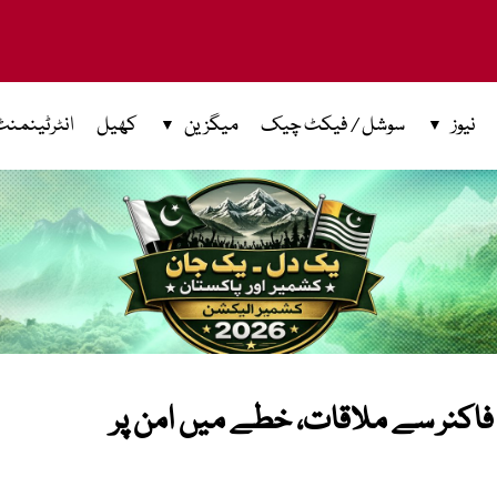
نیوز
سوشل / فیکٹ چیک
میگزین
کھیل
انٹرٹینمنٹ
فاکنر سے ملاقات، خطے میں امن پر