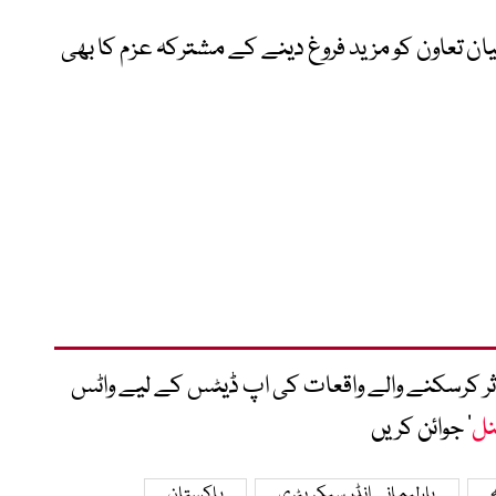
یان تعاون کو مزید فروغ دینے کے مشترکہ عزم کا بھی
متاثر کرسکنے والے واقعات کی اپ ڈیٹس کے لیے واٹس
نل
‘ جوائن کریں
پارلیمانی انڈر سیکریٹری
پاکستان