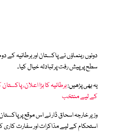
دونوں رہنماؤں نے پاکستان اور برطانیہ کے دوط
سطح پر پیش رفت پر تبادلہ خیال کیا۔
یہ بھی پڑھیں:
کے لیے منتخب
وزیر خارجہ اسحاق ڈار نے اس موقع پر پاکستان
استحکام کے لیے مذاکرات اور سفارت کاری ک