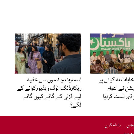
نتخابات نہ کرانے پر
اسمارٹ چشموں سے خفیہ
شن نے ’عوام
ریکارڈنگ: لوگ ویڈیو رکوانے کے
 ڈی لسٹ کردیا
لیے ڈزنی کے گانے کیوں گانے
لگے؟
یجیں
رابطہ کریں