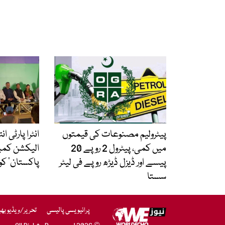
پیٹرولیم مصنوعات کی قیمتوں
انٹرا پارٹی ا
میں کمی، پیٹرول 2 روپے 20
الیکشن کمی
پیسے اور ڈیزل ڈیڑھ روپے فی لیٹر
پاکستان‘ کو
سستا
پرائیویسی پالیسی
تحریر/ویڈیو بھ