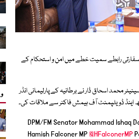
ی سفارتی رابطے سمیت خطے میں امن و استحکام کے
سینیٹر
محمد اسحاق ڈار
نے برطانیہ کے پارلیمانی انڈر
وی
ھ اینڈ ڈویلپمنٹ آف
ہیمش فاکنر
سے ملاقات کی۔
DPM/FM Senator Mohammad Ishaq D
Hamish Falconer MP
@HFalconerMP
P