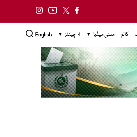
کالم
ملٹی میڈیا
X چینلز
English