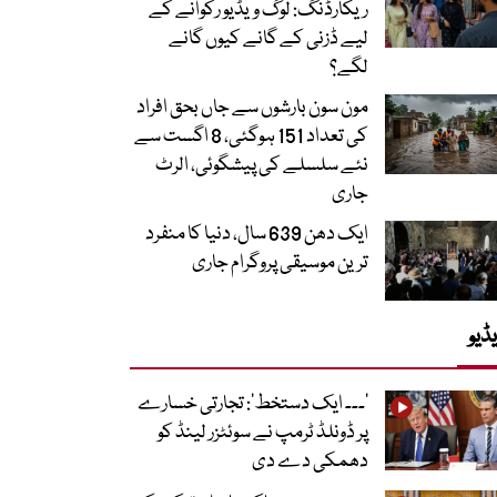
ریکارڈنگ: لوگ ویڈیو رکوانے کے
لیے ڈزنی کے گانے کیوں گانے
لگے؟
مون سون بارشوں سے جاں بحق افراد
کی تعداد 151 ہوگئی، 8 اگست سے
نئے سلسلے کی پیشگوئی، الرٹ
جاری
ایک دھن 639 سال، دنیا کا منفرد
ترین موسیقی پروگرام جاری
ڈیو
’۔۔۔ ایک دستخط‘: تجارتی خسارے
پر ڈونلڈ ٹرمپ نے سوئٹزر لینڈ کو
دھمکی دے دی