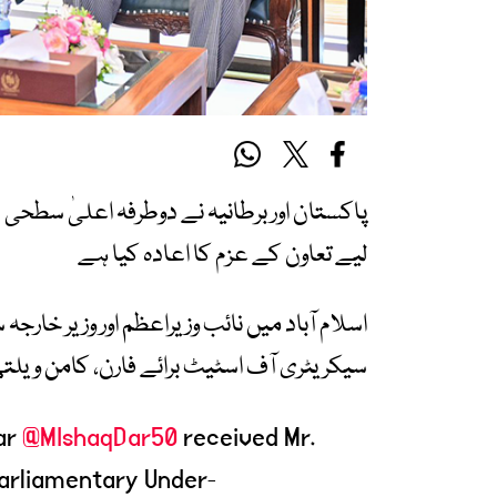
پاکستان اور برطانیہ نے دوطرفہ اعلیٰ سطح
لیے تعاون کے عزم کا اعادہ کیا ہے
اسلام آباد میں نائب وزیراعظم اور وزیر خارجہ 
سیکریٹری آف اسٹیٹ برائے فارن، کامن ویلت
ar
@MIshaqDar50
received Mr.
arliamentary Under-