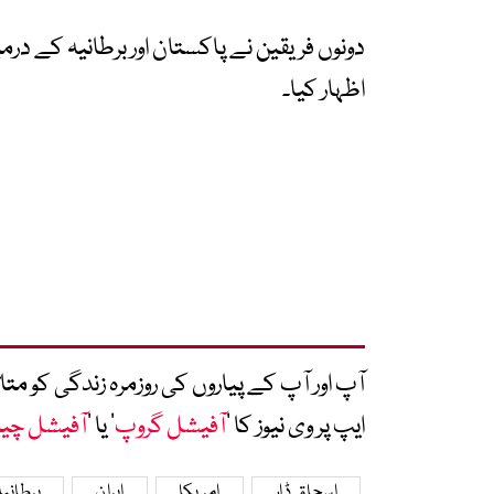
دونوں فریقین نے پاکستان اور برطانیہ کے درم
اظہار کیا۔
آپ اور آپ کے پیاروں کی روزمرہ زندگی کو 
ایپ پر وی نیوز کا ’
آفیشل گروپ
‘ یا ’
آفیشل چی
اسحاق ڈار
امریکا
ایران
برطانیہ