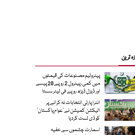
زہ ترین
پیٹرولیم مصنوعات کی قیمتوں
میں کمی، پیٹرول 2 روپے 20 پیسے
اور ڈیزل ڈیڑھ روپے فی لیٹر سستا
انٹرا پارٹی انتخابات نہ کرانے پر
الیکشن کمیشن نے ’عوام پاکستان‘
کو ڈی لسٹ کردیا
اسمارٹ چشموں سے خفیہ