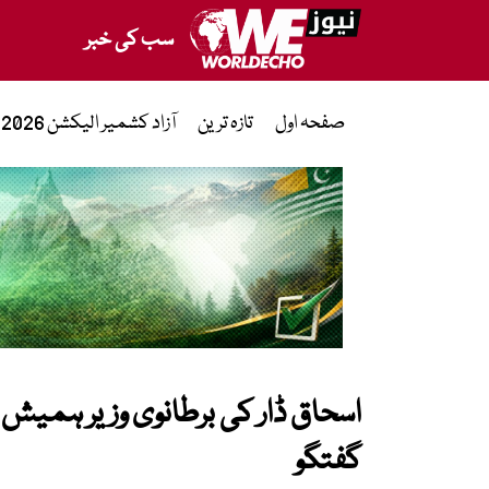
سب کی خبر
صفحہ اول
تازہ ترین
آزاد کشمیر الیکشن 2026
اسحاق ڈار کی برطانوی وزیر ہمیش 
گفتگو