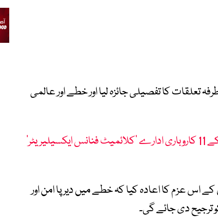
رفہ تعلقات کا تفصیلی جائزہ لیا اور خطے اور عالمی
برطانیہ کا بڑا اعلان، پاکستان کے 11 کاروباری ادارے ’کلائمیٹ فنانس ایکسیلیریٹر‘
 کے اس عزم کا اعادہ کیا کہ خطے میں دیرپا امن اور
و ترجیح دی جائے گی۔