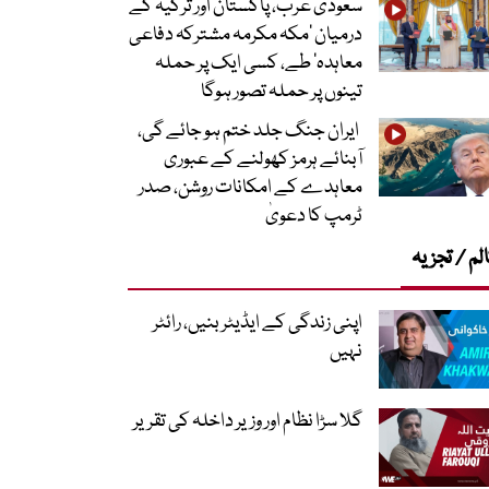
سعودی عرب، پاکستان اور ترکیہ کے
درمیان ’مکہ مکرمہ مشترکہ دفاعی
معاہدہ‘ طے، کسی ایک پر حملہ
تینوں پر حملہ تصور ہوگا
ایران جنگ جلد ختم ہو جائے گی،
آبنائے ہرمز کھولنے کے عبوری
معاہدے کے امکانات روشن، صدر
ٹرمپ کا دعویٰ
لم / تجزیہ
اپنی زندگی کے ایڈیٹر بنیں، رائٹر
نہیں
گلا سڑا نظام اور وزیر داخلہ کی تقریر