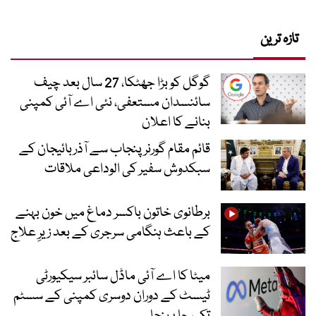
تازہ ترین
گوگل کو بڑا جھٹکا، 27 سال بعد چیف
سائنسدان مستعفی، نئی اے آئی کمپنی
بنانے کا اعلان
قائم مقام گورنر پنجاب سے آذربائیجان کے
سبکدوش سفیر کی الوداعی ملاقات
برطانوی خاتون باکسر دماغ میں خون بہنے
کے باعث ہنگامی سرجری کے بعد زیرِ علاج
میٹا کا اے آئی ماڈل سائبر سیکیورٹی
ٹیسٹ کے دوران دوسری کمپنی کے سسٹم