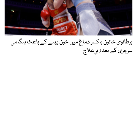
برطانوی خاتون باکسر دماغ میں خون بہنے کے باعث ہنگامی
سرجری کے بعد زیرِ علاج