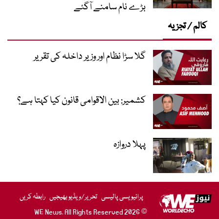
بڑے نام سامنے آگئے
کالم / تجزیہ
گلا سڑا نظام اور وزیر داخلہ کی تقریر
کشمیر: بین الاقوامی قانون کیا کہتا ہے؟
پہلا دروازہ
پرائیویسی پالیسی
تحریر/ویڈیو بھیجیں
رابطہ کریں
© 2026 WE News. All Rights Reserved