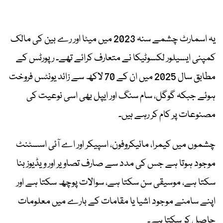
یہ اسمارٹ چشمے سنہ 2023 میں میٹا اور رے بین کی مالک
کمپنی ایسیلور لکسوٹیکا نے متعارف کرائے تھے۔ رپورٹس کے
مطابق سال 2025 میں ان کے 70 لاکھ سے زائد یونٹس فروخت
ہوئے جبکہ گوگل، سام سنگ اور ایپل بھی اسی نوعیت کی
مصنوعات پر کام کر رہے ہیں۔
چشموں میں کیمرا، مائیکروفون، اسپیکر اور اے آئی اسسٹنٹ
موجود ہوتا ہے جس کی مدد سے صارف تصاویر اور ویڈیوز بنا
سکتا ہے، موسیقی سن سکتا ہے، سوالات پوچھ سکتا ہے اور
اپنے سامنے موجود اشیا یا مقامات کے بارے میں معلومات
حاصل کر سکتا ہے۔