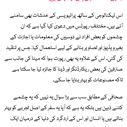
اس ٹیکنالوجی کے ساتھ پرائیویسی کے خدشات بھی سامنے
آئے ہیں۔ مختلف رپورٹس میں دعویٰ کیا گیا ہے کہ ان
چشموں کو بعض افراد نے دوسروں کی معلومات یا اجازت کے
بغیر ویڈیوز اور تصاویر بنانے کے لیے استعمال کیا، جس پر تنقید
کی گئی۔ اس کے علاوہ یہ بھی رپورٹ ہوا کہ میٹا کی جانب سے
صارفین کی بعض ریکارڈنگز اور ڈیٹا کا جائزہ لیا جا سکتا ہے
تاکہ مصنوعات کو بہتر بنایا جا سکے۔
صحافی کے مطابق سب سے بڑا سوال یہ نہیں کہ یہ چشمے
کتنے ذہین ہیں بلکہ یہ ہے کہ آیا یہ سفر کے اصل تجربے کو بہتر
بناتے ہیں یا انسان اور اس کے اردگرد کی دنیا کے درمیان ایک