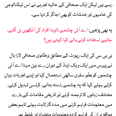
رہے ہیں لیکن ایک صحافی کے حالیہ تجربے نے اس ٹیکنالوجی
کی خامیوں اور خدشات کو بھی اجاگر کر دیا ہے۔
یہ بھی پڑھیں:
اے آئی چشمے نابینا افراد کی آنکھیں بن گئے،
جانیے استفادہ کرنے والے کیا کہتے ہیں؟
بی بی سی کی ایک رپورٹ کے مطابق برطانوی صحافی لارا ہال
نے پیرس میں ایک ویک اینڈ کے دوران رے بین میٹا اے آئی
چشموں کو بطور سفری ساتھی استعمال کیا اور اپنے تجربات بیان
کرتے ہوئے کہا کہ یہ چشمے راستہ بتانے، کرنسی تبدیل کرنے،
مختلف زبانوں کا ترجمہ کرنے اور تاریخی مقامات کے بارے
میں معلومات فراہم کرنے میں مددگار ثابت ہوئے تاہم بعض
مواقع پر ان کی فراہم کردہ معلومات متضاد اور غلط بھی