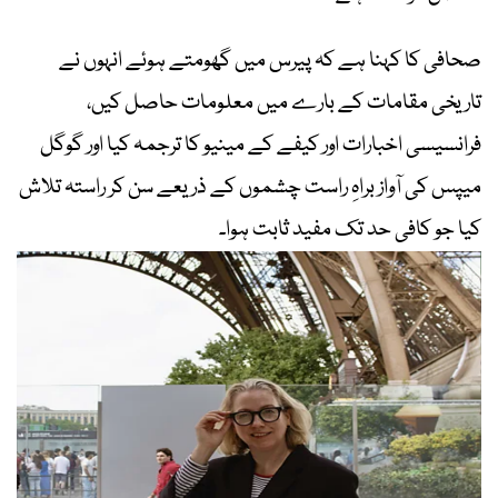
صحافی کا کہنا ہے کہ پیرس میں گھومتے ہوئے انہوں نے
تاریخی مقامات کے بارے میں معلومات حاصل کیں،
فرانسیسی اخبارات اور کیفے کے مینیو کا ترجمہ کیا اور گوگل
میپس کی آواز براہِ راست چشموں کے ذریعے سن کر راستہ تلاش
کیا جو کافی حد تک مفید ثابت ہوا۔