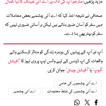
مزید پڑھیں:
مترجم آپ کی ناک پر، اے آئی عینک کا نیا کمال
صحافی نے نتیجہ اخذ کیا کہ اے آئی چشمے بعض معاملات
میں سفر کو آسان ضرور بناتے ہیں لیکن ہر آسانی ضروری نہیں کہ
سفر کو بہتر بھی بنا دے۔
آپ اور آپ کے پیاروں کی روزمرہ زندگی کو متاثر کرسکنے والے
واقعات کی اپ ڈیٹس کے لیے واٹس ایپ پر وی نیوز کا ’
آفیشل
گروپ
‘ یا ’
آفیشل چینل
‘ جوائن کریں
اے آئی چشمورں کی خامی
اے آئی چشموں کی غلط معلومات
اے آئی چشمے