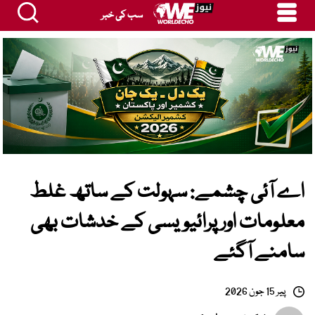
سب کی خبر
اے آئی چشمے: سہولت کے ساتھ غلط
معلومات اور پرائیویسی کے خدشات بھی
سامنے آگئے
پیر 15 جون 2026