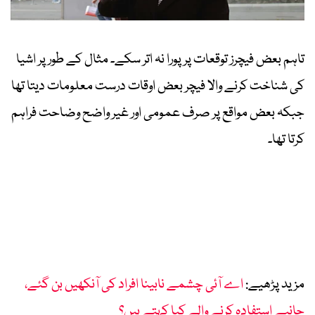
تاہم بعض فیچرز توقعات پر پورا نہ اتر سکے۔ مثال کے طور پر اشیا
کی شناخت کرنے والا فیچر بعض اوقات درست معلومات دیتا تھا
جبکہ بعض مواقع پر صرف عمومی اور غیر واضح وضاحت فراہم
کرتا تھا۔
مزید پڑھیے:
اے آئی چشمے نابینا افراد کی آنکھیں بن گئے،
جانیے استفادہ کرنے والے کیا کہتے ہیں؟