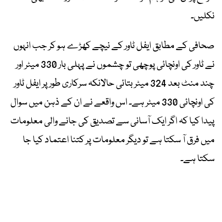
نکلیں۔
صحافی کے مطابق ایفل ٹاور کے نیچے کھڑے ہو کر جب انہوں
نے ٹاور کی اونچائی پوچھی تو چشموں نے پہلی بار 330 میٹر اور
چند منٹ بعد 324 میٹر بتائی حالانکہ سرکاری طور پر ایفل ٹاور
کی اونچائی 330 میٹر ہے۔ اس واقعے نے ان کے ذہن میں سوال
پیدا کیا کہ اگر ایک آسانی سے تصدیق کی جانے والی معلومات
میں فرق آ سکتا ہے تو دیگر معلومات پر کتنا اعتماد کیا جا
سکتا ہے۔