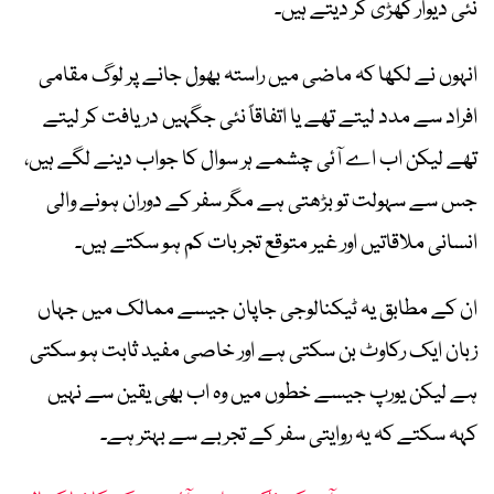
نئی دیوار کھڑی کر دیتے ہیں۔
انہوں نے لکھا کہ ماضی میں راستہ بھول جانے پر لوگ مقامی
افراد سے مدد لیتے تھے یا اتفاقاً نئی جگہیں دریافت کر لیتے
تھے لیکن اب اے آئی چشمے ہر سوال کا جواب دینے لگے ہیں،
جس سے سہولت تو بڑھتی ہے مگر سفر کے دوران ہونے والی
انسانی ملاقاتیں اور غیر متوقع تجربات کم ہو سکتے ہیں۔
ان کے مطابق یہ ٹیکنالوجی جاپان جیسے ممالک میں جہاں
زبان ایک رکاوٹ بن سکتی ہے اور خاصی مفید ثابت ہو سکتی
ہے لیکن یورپ جیسے خطوں میں وہ اب بھی یقین سے نہیں
کہہ سکتے کہ یہ روایتی سفر کے تجربے سے بہتر ہے۔