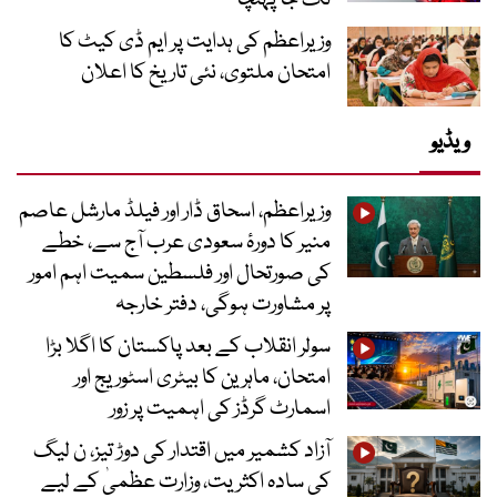
تک جا پہنچا
وزیراعظم کی ہدایت پر ایم ڈی کیٹ کا
امتحان ملتوی، نئی تاریخ کا اعلان
ویڈیو
وزیراعظم، اسحاق ڈار اور فیلڈ مارشل عاصم
منیر کا دورۂ سعودی عرب آج سے، خطے
کی صورتحال اور فلسطین سمیت اہم امور
پر مشاورت ہوگی، دفتر خارجہ
سولر انقلاب کے بعد پاکستان کا اگلا بڑا
امتحان، ماہرین کا بیٹری اسٹوریج اور
اسمارٹ گرڈز کی اہمیت پر زور
آزاد کشمیر میں اقتدار کی دوڑ تیز، ن لیگ
کی سادہ اکثریت، وزارت عظمیٰ کے لیے