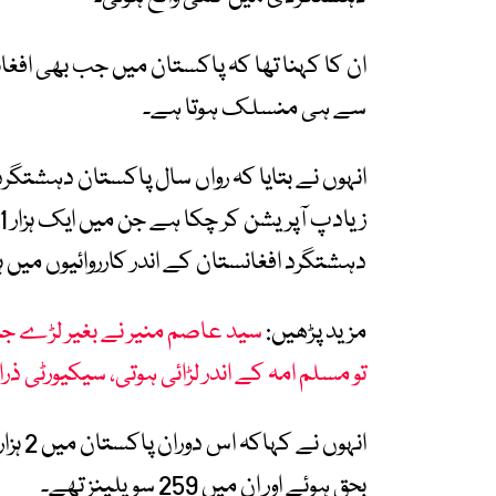
ان کا کہنا تھا کہ پاکستان میں جب بھی افغا
سے ہی منسلک ہوتا ہے۔
دہشتگرد افغانستان کے اندر کارروائیوں میں 
مزید پڑھیں:
سید عاصم منیر نے بغیر لڑے جنگ ج
تو مسلم امہ کے اندر لڑائی ہوتی، سیکیورٹی ذرا
بحق ہوئے اور ان میں 259 سویلینز تھے۔