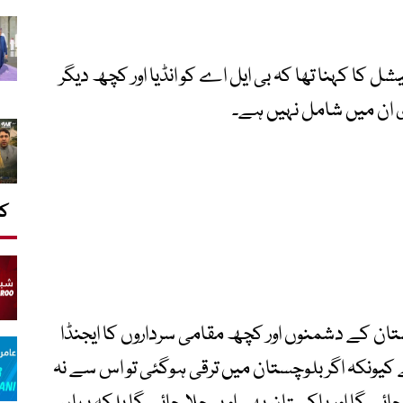
 کا کہنا تھا کہ بی ایل اے کو انڈیا اور کچھ دیگر
ی ان میں شامل نہیں ہے۔
کا
تان کے دشمنوں اور کچھ مقامی سرداروں کا ایجنڈا
کیونکہ اگر بلوچستان میں ترقی ہوگئی تو اس سے نہ