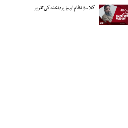
گلا سڑا نظام اور وزیر داخلہ کی تقریر