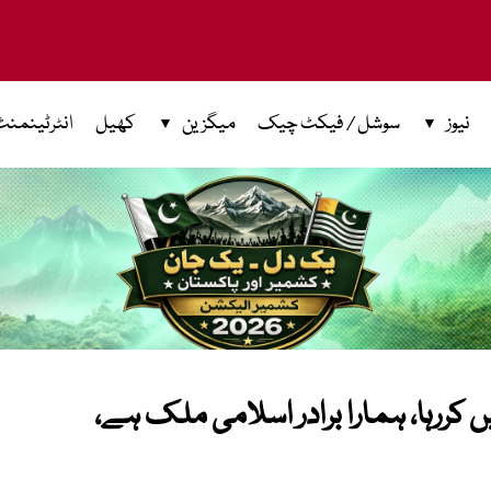
نیوز
سوشل / فیکٹ چیک
میگزین
کھیل
انٹرٹینمنٹ
 کررہا، ہمارا برادر اسلامی ملک ہے،