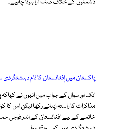
دشمنوں کے خلاف صف آرا ہونا چاہیے۔
پاکستان میں اٖفغانستان کا نام دہشتگرد
ایک اور سوال کے جواب میں انہوں نے کہاکہ
مذاکرات کا راستہ اپنائے رکھا لیکن اس کا کو
خاتمے کے لیے افغانستان کے اندر فوجی حم
دہشتگردی میں کمی واقع ہوئی۔