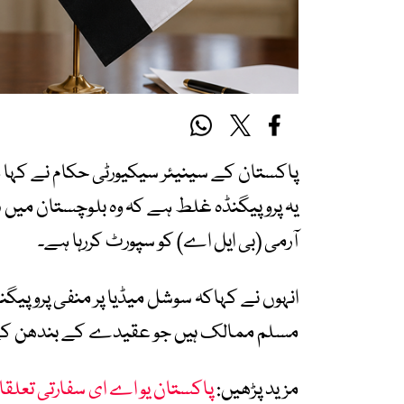
پاکستان کے سینیئر سیکیورٹی حکام نے کہا 
یہ پروپیگنڈہ غلط ہے کہ وہ بلوچستان میں 
آرمی (بی ایل اے) کو سپورٹ کررہا ہے۔
انہوں نے کہاکہ سوشل میڈیا پر منفی پروپیگنڈ
مسلم ممالک ہیں جو عقیدے کے بندھن کے 
مزید پڑھیں:
پاکستان یو اے ای سفارتی تعلقا