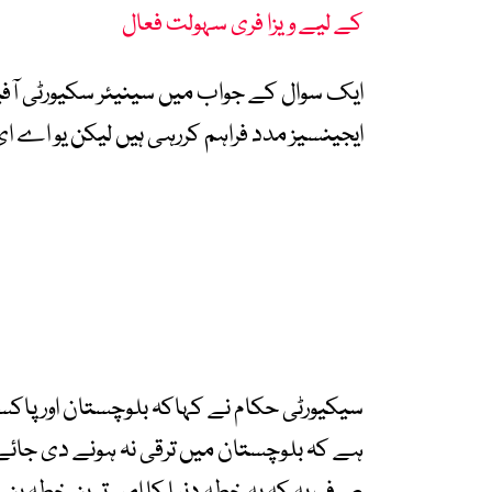
کے لیے ویزا فری سہولت فعال
ایک سوال کے جواب میں سینیئر سکیورٹی آفیشل
ایجینسیز مدد فراہم کررہی ہیں لیکن یو اے ا
سیکیورٹی حکام نے کہاکہ بلوچستان اور پاکس
ہے کہ بلوچستان میں ترقی نہ ہونے دی جائے 