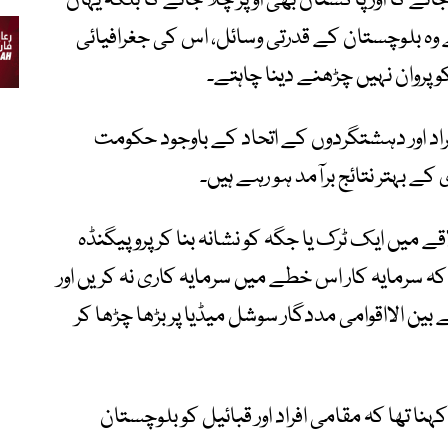
ائے گا اور پاکستان بھی اوپر چلا جائے گا بلکہ یہاں
ے وہ بلوچستان کے قدرتی وسائل، اس کی جغرافیائی
 پروان نہیں چڑھنے دینا چاہتے۔
راد اور دہشتگردوں کے اتحاد کے باوجود حکومت
ے بہتر نتائج برآمد ہو رہے ہیں۔
ے میں ایک ٹرک یا جگہ کو نشانہ بنا کر پروپیگنڈہ
ہ سرمایہ کار اس خطے میں سرمایہ کاری نہ کریں اور
بین الااقوامی مددگار سوشل میڈیا پر بڑھا چڑھا کر
ا تھا کہ مقامی افراد اور قبائیل کو بلوچستان