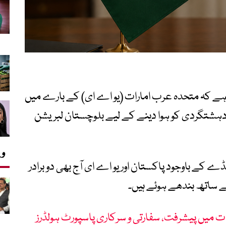
ہے کہ متحدہ عرب امارات (یو اے ای) کے بارے میں
دہشتگردی کو ہوا دینے کے لیے بلوچستان لبریشن
وی
ے کے باوجود پاکستان اور یو اے ای آج بھی دو برادر
ساتھ بندھے ہوئے ہیں۔
ت میں پیشرفت، سفارتی و سرکاری پاسپورٹ ہولڈرز