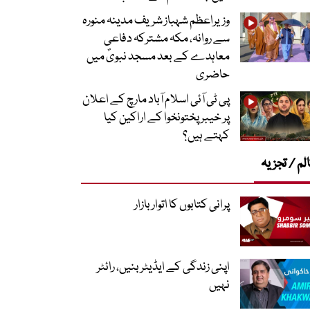
وزیراعظم شہباز شریف مدینہ منورہ
سے روانہ، مکہ مشترکہ دفاعی
معاہدے کے بعد مسجد نبویؐ میں
حاضری
پی ٹی آئی اسلام آباد مارچ کے اعلان
پر خیبر پختونخوا کے اراکین کیا
کہتے ہیں؟
لم / تجزیہ
پرانی کتابوں کا اتوار بازار
اپنی زندگی کے ایڈیٹر بنیں، رائٹر
نہیں