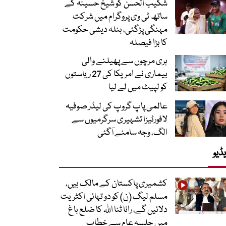
شکیب الحسن کو شیخ حسینہ کے
ساتھ ٹی وی پروگرام میں شرکت
مہنگی پڑگئی، بنلہ دیشی حکومت
کا بڑا فیصلہ
ہری مرچوں سے پھیلنے والی
بیماری نے امریکا کی 27 ریاستوں
کو لپیٹ میں لے لیا
عالمی پاپ گروپ کی لیڈر صوفیہ
لافورٹیزا تشہیری سرگرمیوں سے
الگ، وجہ سامنے آگئی
ڈیو
کشمیری پاکستان کے مالک ہیں،
مسلم لیگ (ن) کو دو تہائی اکثریت
دلائیں گے، رانا ثنا اللہ کا ضلع باغ
میں جلسہ عام سے خطاب