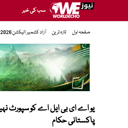
سب کی خبر
صفحہ اول
تازہ ترین
آزاد کشمیر الیکشن 2026
یو اے ای بی ایل اے کو سپورٹ نہیں
پاکستانی حکام