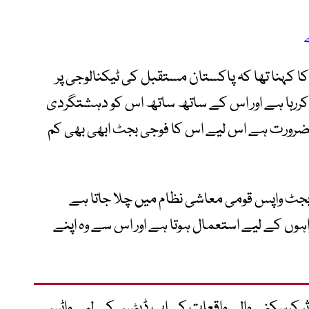
ا کہنا تھا کہ پاکستان مستقبل کی ٹیکنالوجی پر
 کررہا ہے اور اس کے ساتھ ساتھ اس کو دہشتگردی
ضرورت ہے اس لیے اس کا فوجی بجٹ ابھی بھی کم
ستان کا 85 فیصد فوجی بجٹ واپس قومی معاشی نظام میں چلا جاتا ہے
 تنخواہوں کے لیے استعمال ہوتا ہے اور اس سے وہ اپنے
متاثر کرسکنے والے واقعات کی اپ ڈیٹس کے لیے واٹس