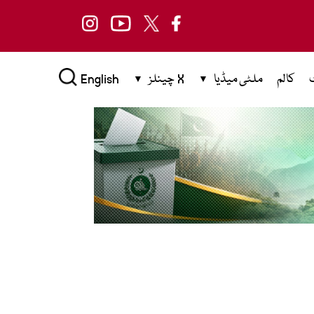
کالم
ملٹی میڈیا
X چینلز
English