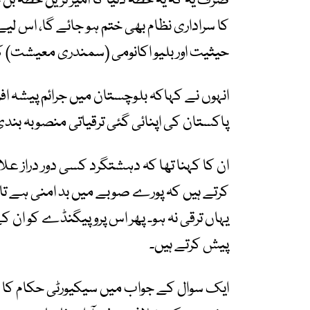
صرف یہ کہ یہ خطہ دنیا کا امیر ترین خطہ بن ج
کا سراداری نظام بھی ختم ہو جائے گا، اس لی
حیثیت اور بلیو اکانومی (سمندری معیشت) کو
انہوں نے کہاکہ بلوچستان میں جرائم پیشہ اف
پاکستان کی اپنائی گئی ترقیاتی منصوبہ بندی ک
ان کا کہنا تھا کہ دہشتگرد کسی دور دراز علاق
کرتے ہیں کہ پورے صوبے میں بد امنی ہے تاک
یہاں ترقی نہ ہو۔ پھر اس پروپیگنڈے کو ان کے 
پیش کرتے ہیں۔
ایک سوال کے جواب میں سیکیورٹی حکام کا کہن