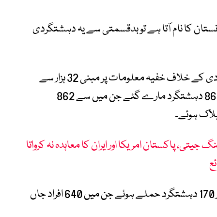
نستان کا نام آتا ہے تو بدقسمتی سے یہ دہشتگردی
انہوں نے بتایا کہ رواں سال پاکستان دہشتگردی کے خلاف خفیہ معلومات پر مبنی 32 ہزار سے
زیادپ آپریشن کر چکا ہے جن میں ایک ہزار 861 دہشتگرد مارے گئے جن میں سے 862
ہلاک ہوئے۔
یتی، پاکستان امریکا اور ایران کا معاہدہ نہ کرواتا
ئع
انہوں نے کہاکہ اس دوران پاکستان میں 2 ہزار 170 دہشتگرد حملے ہوئے جن میں 640 افراد جاں