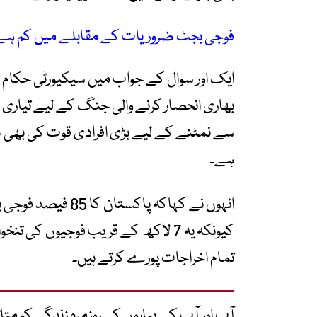
فوجی بجٹ ضروریات کے مقابلے میں کم ہے
ایک اور سوال کے جواب میں سیکیورٹی حکام ک
بھاری انحصار کرنے والی جنگ کے لیے تیاری
سے نمٹنے کے لیے بڑی افرادی قوت کی بھی 
ہے۔
انہوں نے کہاکہ پاک
کیونکہ یہ 7 لاکھ کے قریب فوجیوں کی
تمام اخراجات پورے کرتے ہیں۔
آپ اور آپ کے پیاروں کی روزمرہ زندگی کو 