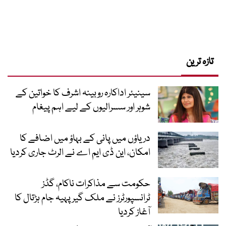
تازہ ترین
سینیئر اداکارہ روبینہ اشرف کا خواتین کے
شوہر اور سسرالیوں کے لیے اہم پیغام
دریاؤں میں پانی کے بہاؤ میں اضافے کا
امکان، این ڈی ایم اے نے الرٹ جاری کردیا
حکومت سے مذاکرات ناکام، گڈز
ٹرانسپورٹرز نے ملک گیر پہیہ جام ہڑتال کا
آغاز کردیا