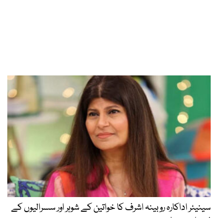
سینیئر اداکارہ روبینہ اشرف کا خواتین کے شوہر اور سسرالیوں کے