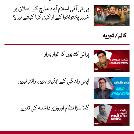
پی ٹی آئی اسلام آباد مارچ کے اعلان پر
خیبر پختونخوا کے اراکین کیا کہتے ہیں؟
کالم / تجزیہ
پرانی کتابوں کا اتوار بازار
اپنی زندگی کے ایڈیٹر بنیں، رائٹر نہیں
گلا سڑا نظام اور وزیر داخلہ کی تقریر