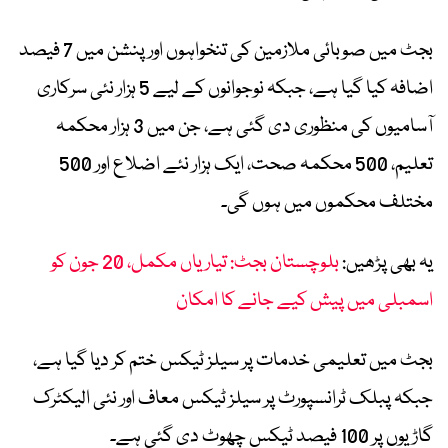
بجٹ میں صوبائی ملازمین کی تنخواہوں اور پنشن میں 7 فیصد
اضافہ کیا گیا ہے، جبکہ نوجوانوں کے لیے 5 ہزار نئی سرکاری
آسامیوں کی منظوری دی گئی ہے، جن میں 3 ہزار محکمہ
تعلیم، 500 محکمہ صحت، ایک ہزار نئے اضلاع اور 500
مختلف محکموں میں ہوں گی۔
یہ بھی پڑھیں:
بلوچستان بجٹ: تیاریاں مکمل، 20 جون کو
اسمبلی میں پیش کیے جانے کا امکان
بجٹ میں تعلیمی خدمات پر سیلز ٹیکس ختم کر دیا گیا ہے،
جبکہ پبلک ٹرانسپورٹ پر سیلز ٹیکس معاف اور نئی الیکٹرک
گاڑیوں پر 100 فیصد ٹیکس چھوٹ دی گئی ہے۔