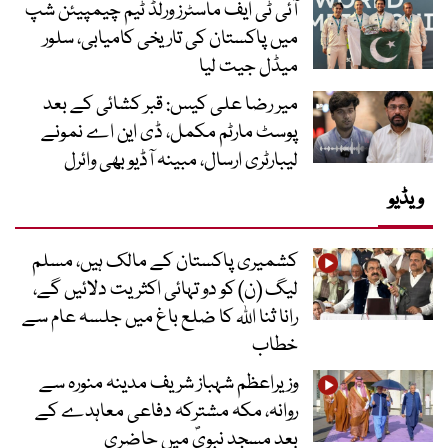
آئی ٹی ایف ماسٹرز ورلڈ ٹیم چیمپیئن شپ
میں پاکستان کی تاریخی کامیابی، سلور
میڈل جیت لیا
میر رضا علی کیس: قبر کشائی کے بعد
پوسٹ مارٹم مکمل، ڈی این اے نمونے
لیبارٹری ارسال، مبینہ آڈیو بھی وائرل
ویڈیو
کشمیری پاکستان کے مالک ہیں، مسلم
لیگ (ن) کو دو تہائی اکثریت دلائیں گے،
رانا ثنا اللہ کا ضلع باغ میں جلسہ عام سے
خطاب
وزیراعظم شہباز شریف مدینہ منورہ سے
روانہ، مکہ مشترکہ دفاعی معاہدے کے
بعد مسجد نبویؐ میں حاضری