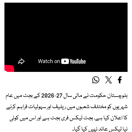
بلوچستان حکومت نے مالی سال 27-2026 کے بجٹ میں عام
شہریوں کو مختلف شعبوں میں ریلیف اور سہولیات فراہم کرنے
کا اعلان کیا ہے، بجٹ ٹیکس فری بجٹ ہے اور اس میں کوئی
نیا ٹیکس عائد نہیں کیا گیا۔