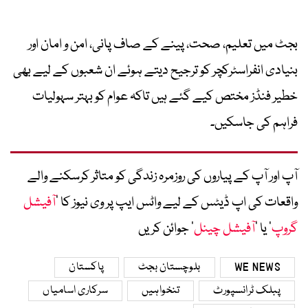
بجٹ میں تعلیم، صحت، پینے کے صاف پانی، امن و امان اور
بنیادی انفراسٹرکچر کو ترجیح دیتے ہوئے ان شعبوں کے لیے بھی
خطیر فنڈز مختص کیے گئے ہیں تاکہ عوام کو بہتر سہولیات
فراہم کی جاسکیں۔
آپ اور آپ کے پیاروں کی روزمرہ زندگی کو متاثر کرسکنے والے
واقعات کی اپ ڈیٹس کے لیے واٹس ایپ پر وی نیوز کا ’
آفیشل
گروپ
‘ یا ’
آفیشل چینل
‘ جوائن کریں
WE NEWS
بلوچستان بجٹ
پاکستان
پبلک ٹرانسپورٹ
تنخواہیں
سرکاری اسامیاں