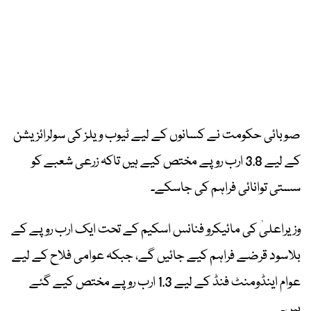
صوبائی حکومت نے کسانوں کے لیے ٹیوب ویلز کی سولرائزیشن
کے لیے 3.8 ارب روپے مختص کیے ہیں تاکہ زرعی شعبے کو
سستی توانائی فراہم کی جاسکے۔
وزیراعلیٰ کی مائیکرو فنانس اسکیم کے تحت ایک ارب روپے کے
بلاسود قرضے فراہم کیے جائیں گے، جبکہ عوامی فلاح کے لیے
عوام اینڈومنٹ فنڈ کے لیے 1.3 ارب روپے مختص کیے گئے
ہیں۔