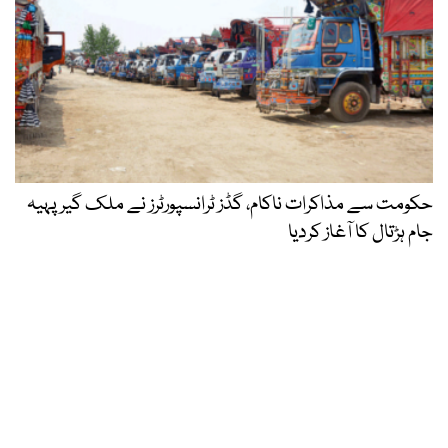
حکومت سے مذاکرات ناکام، گڈز ٹرانسپورٹرز نے ملک گیر پہیہ
جام ہڑتال کا آغاز کردیا