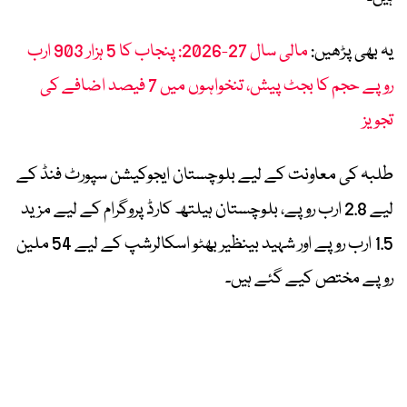
یہ بھی پڑھیں:
مالی سال 27-2026: پنجاب کا 5 ہزار 903 ارب
روپے حجم کا بجٹ پیش، تنخواہوں میں 7 فیصد اضافے کی
تجویز
طلبہ کی معاونت کے لیے بلوچستان ایجوکیشن سپورٹ فنڈ کے
لیے 2.8 ارب روپے، بلوچستان ہیلتھ کارڈ پروگرام کے لیے مزید
1.5 ارب روپے اور شہید بینظیر بھٹو اسکالرشپ کے لیے 54 ملین
روپے مختص کیے گئے ہیں۔