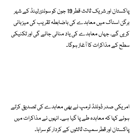
پاکستان اور شریک ثالث قطر 19 جون کو سوئٹزرلینڈ کے شہر
برگن اسٹاک میں معاہدے کی باضابطہ تقریب کی میزبانی
کریں گے، جہاں معاہدے کی یاد منائی جائے گی اور تکنیکی
سطح کے مذاکرات کا آغاز ہوگا۔
امریکی صدر ڈونلڈ ٹرمپ نے بھی معاہدے کی تصدیق کرتے
ہوئے کہا کہ معاہدہ طے پا گیا ہے۔ انہوں نے مذاکرات میں
پاکستان اور قطر سمیت ثالثوں کے کردار کو سراہا۔