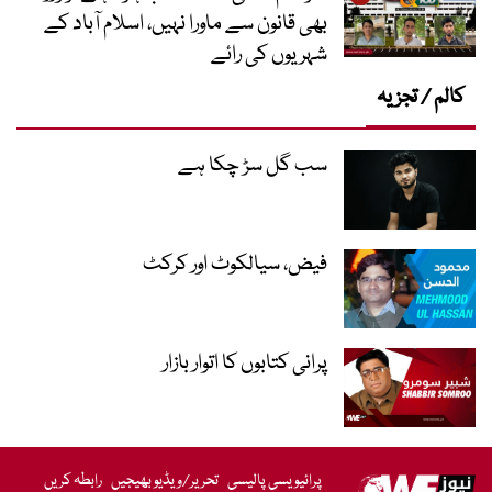
بھی قانون سے ماورا نہیں، اسلام آباد کے
شہریوں کی رائے
کالم / تجزیہ
سب گل سڑ چکا ہے
فیض، سیالکوٹ اور کرکٹ
پرانی کتابوں کا اتوار بازار
پرائیویسی پالیسی
تحریر/ویڈیو بھیجیں
رابطہ کریں