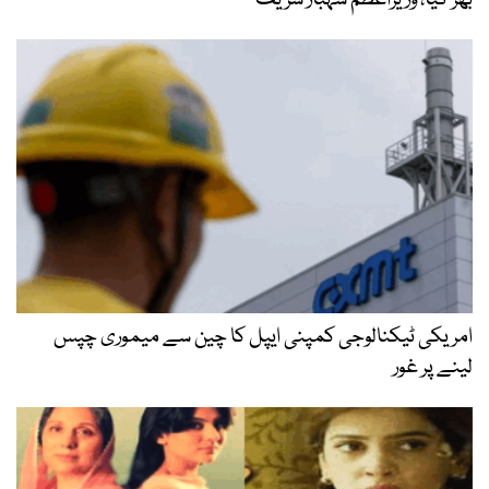
بھر گیا، وزیراعظم شہباز شریف
امریکی ٹیکنالوجی کمپنی ایپل کا چین سے میموری چپس
لینے پر غور