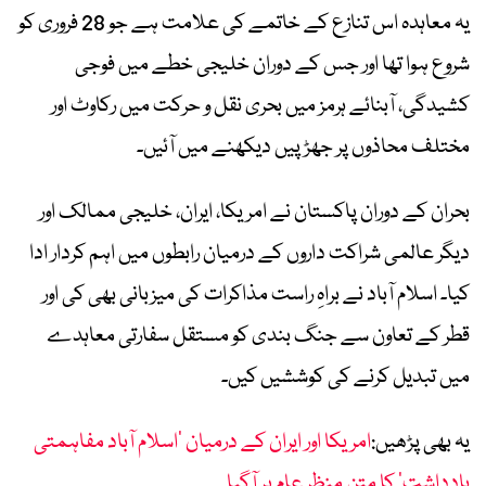
یہ معاہدہ اس تنازع کے خاتمے کی علامت ہے جو 28 فروری کو
شروع ہوا تھا اور جس کے دوران خلیجی خطے میں فوجی
کشیدگی، آبنائے ہرمز میں بحری نقل و حرکت میں رکاوٹ اور
مختلف محاذوں پر جھڑپیں دیکھنے میں آئیں۔
بحران کے دوران پاکستان نے امریکا، ایران، خلیجی ممالک اور
دیگر عالمی شراکت داروں کے درمیان رابطوں میں اہم کردار ادا
کیا۔ اسلام آباد نے براہِ راست مذاکرات کی میزبانی بھی کی اور
قطر کے تعاون سے جنگ بندی کو مستقل سفارتی معاہدے
میں تبدیل کرنے کی کوششیں کیں۔
یہ بھی پڑھیں:
امریکا اور ایران کے درمیان ’اسلام آباد مفاہمتی
یادداشت‘ کا متن منظر عام پر آگیا