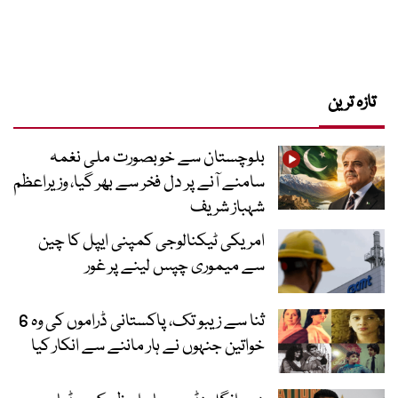
تازہ ترین
بلوچستان سے خوبصورت ملی نغمہ
سامنے آنے پر دل فخر سے بھر گیا، وزیراعظم
شہباز شریف
امریکی ٹیکنالوجی کمپنی ایپل کا چین
سے میموری چپس لینے پر غور
ثنا سے زیبو تک، پاکستانی ڈراموں کی وہ 6
خواتین جنہوں نے ہار ماننے سے انکار کیا