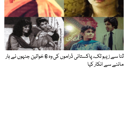
ثنا سے زیبو تک، پاکستانی ڈراموں کی وہ 6 خواتین جنہوں نے ہار
ماننے سے انکار کیا