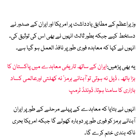
وزیراعظم کے مطابق یادداشت پر امریکا اور ایران کے صدور نے
دستخط کیے جبکہ بطور ثالث انہوں نے بھی اس کی توثیق کی۔
انہوں نے کہا کہ معاہدہ فوری طور پر نافذ العمل ہو گیا ہے۔
یہ بھی پڑھیں:
ایران کے ساتھ تاریخی معاہدے میں پاکستان کا
بڑا ہاتھ ، ڈیل نہ ہوتی تو’آبنائے ہرمز‘ نہ کھلتی اورعالمی کساد
بازاری کا سامنا ہوتا، ڈونلڈ ٹرمپ
انہوں نے بتایا کہ معاہدے کے پہلے مرحلے کے طور پر ایران
آبنائے ہرمز کو فوری طور پر دوبارہ کھولے گا جبکہ امریکا بحری
ناکہ بندی ختم کرے گا۔