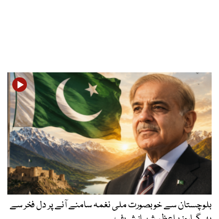
بلوچستان سے خوبصورت ملی نغمہ سامنے آنے پر دل فخر سے