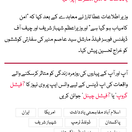
وزیر اطلاعات عطا تارڑ نے معاہدے کے بعد کہا کہ “امن
کامیاب ہو گیا ہے” اور وزیراعظم شہباز شریف اور چیف آف
ڈیفنس فورسز فیلڈ مارشل سید عاصم منیر کی سفارتی کوششوں
کو خراج تحسین پیش کیا۔
آپ اور آپ کے پیاروں کی روزمرہ زندگی کو متاثر کرسکنے والے
واقعات کی اپ ڈیٹس کے لیے واٹس ایپ پر وی نیوز کا ’
آفیشل
گروپ
‘ یا ’
آفیشل چینل
‘ جوائن کریں
اسلام آباد مفاہمتی یادداشت
امریکا
ایران
پاکستان
ڈونلڈ ٹرمپ
شہباز شریف