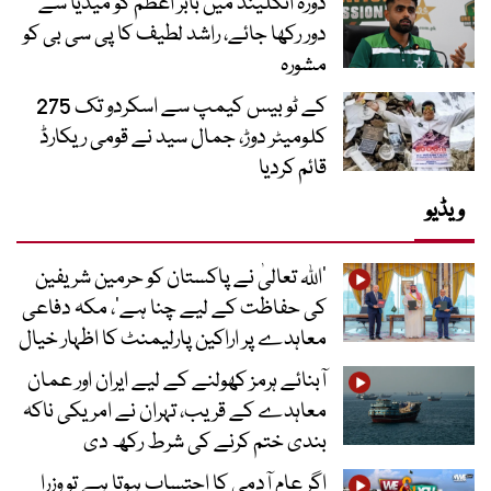
دورہ انگلینڈ میں بابر اعظم کو میڈیا سے
دور رکھا جائے، راشد لطیف کا پی سی بی کو
مشورہ
کے ٹو بیس کیمپ سے اسکردو تک 275
کلومیٹر دوڑ، جمال سید نے قومی ریکارڈ
قائم کردیا
ویڈیو
’اللہ تعالیٰ نے پاکستان کو حرمین شریفین
کی حفاظت کے لیے چنا ہے‘، مکہ دفاعی
معاہدے پر اراکین پارلیمنٹ کا اظہار خیال
آبنائے ہرمز کھولنے کے لیے ایران اور عمان
معاہدے کے قریب، تہران نے امریکی ناکہ
بندی ختم کرنے کی شرط رکھ دی
اگر عام آدمی کا احتساب ہوتا ہے تو وزرا