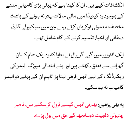
انکشافات کیے ہیں۔ ان کا کہنا ہے کہ پہلی بڑی کامیابی ملنے
کے باوجود وہ کینیڈا میں مالی حالات بہتر نہ ہونے کے باعث
مختلف معمولی نوکریاں کرتے رہے جن میں سیکیورٹی گارڈ،
صفائی اور اخبار تقسیم کرنے کے کام شامل تھے۔
ایک انٹرویو میں گپی گریوال نے بتایا کہ وہ ایک عام کسان
گھرانے سے تعلق رکھتے ہیں اور اپنے ابتدائی میوزک البمز کی
ریکارڈنگ کے لیے انہیں قرض لینا پڑا تاہم ان کے پہلے دو البمز
کامیاب نہ ہو سکے۔
یہ بھی پڑھیں:
بھارتی انہیں کیسے ٹرول کر سکتے ہیں، ناصر
چنیوٹی دلجیت دوسانجھ کے حق میں بول پڑے