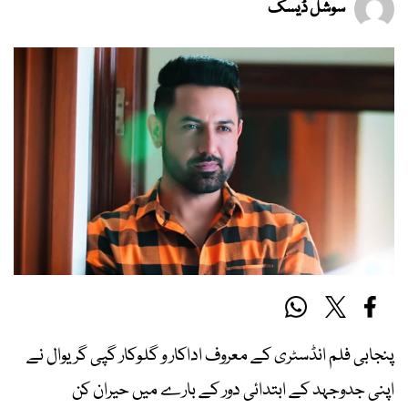
سوشل ڈیسک
پنجابی فلم انڈسٹری کے معروف اداکار و گلوکار گپی گریوال نے
اپنی جدوجہد کے ابتدائی دور کے بارے میں حیران کن