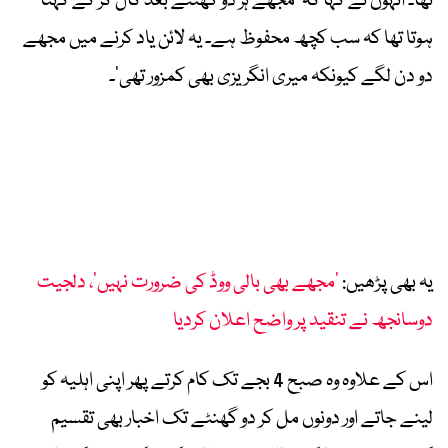
تھا۔ انہوں نے کہا کہ ’مجھے ہر دو گھنٹے بعد کال کر کے کہنا
ہوتا تھا کہ سب کچھ محفوظ ہے۔ یہ لائن یاد کرنے میں مجھے
دو دن لگے کیونکہ میری انگریزی بھی کمزور تھی‘۔
یہ بھی پڑھیں:
’مجھے بھی بالی ووڈ کی ضرورت نہیں‘، دلجیت
دوسانجھ نے تنقید پر واضح اعلان کردیا
اس کے علاوہ وہ صبح 4 بجے تک کام کرتے پھر اپنی اہلیہ کو
لینے جاتے اور دونوں مل کر دو گھنٹے تک اخبار بھی تقسیم