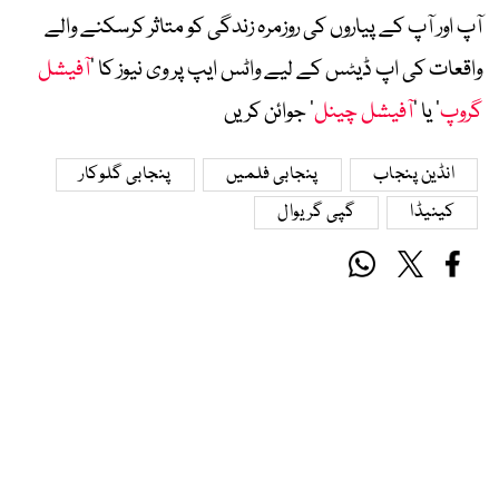
آپ اور آپ کے پیاروں کی روزمرہ زندگی کو متاثر کرسکنے والے
واقعات کی اپ ڈیٹس کے لیے واٹس ایپ پر وی نیوز کا ’
آفیشل
گروپ
‘ یا ’
آفیشل چینل
‘ جوائن کریں
انڈین پنجاب
پنجابی فلمیں
پنجابی گلوکار
کینیڈا
گپی گریوال