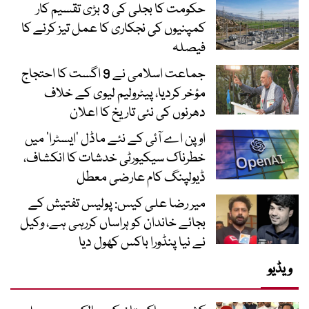
حکومت کا بجلی کی 3 بڑی تقسیم کار
کمپنیوں کی نجکاری کا عمل تیز کرنے کا
فیصلہ
جماعت اسلامی نے 9 اگست کا احتجاج
مؤخر کردیا، پیٹرولیم لیوی کے خلاف
دھرنوں کی نئی تاریخ کا اعلان
اوپن اے آئی کے نئے ماڈل ’ایسٹرا‘ میں
خطرناک سیکیورٹی خدشات کا انکشاف،
ڈیولپنگ کام عارضی معطل
میر رضا علی کیس: پولیس تفتیش کے
بجائے خاندان کو ہراساں کررہی ہے، وکیل
نے نیا پنڈورا باکس کھول دیا
ویڈیو