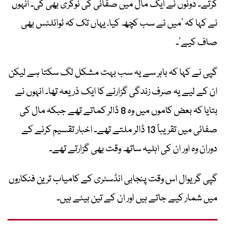
کرتے۔ دونوں نے ایک مال میں صفائی کی نوکری بھی کی۔ انہوں
نے کہا کہ ’میں نے سب کچھ کیا، یہاں تک کہ ٹوائلٹس بھی
صاف کیے‘۔
گپی نے کہا کہ باہر سے یہ سب بہت مشکل لگ سکتا ہے لیکن
ان کے لیے یہ صرف زندگی گزارنے کا ایک ذریعہ تھا۔ انہوں نے
بتایا کہ بعض کاموں میں وہ 8 ڈالر کماتے تھے جبکہ مال کی
صفائی میں تقریباً 13 ڈالر ملتے تھے۔ اخبار تقسیم کرنے کے
دوران وہ اور ان کی اہلیہ ساتھ وقت بھی گزارتے تھے۔
گپی گریوال اس وقت پنجابی انڈسٹری کے کامیاب ترین فنکاروں
میں شمار کیے جاتے ہیں اور ان کے تین بیٹے ہیں۔