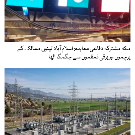
مکہ مشترکہ دفاعی معاہدہ: اسلام آباد تینوں ممالک کے
پرچموں اور برقی قمقموں سے جگمگا اٹھا