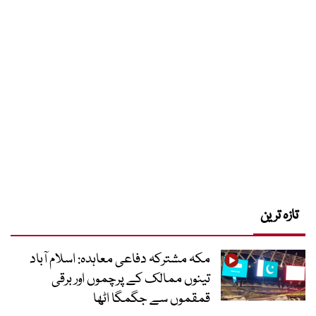
تازہ ترین
مکہ مشترکہ دفاعی معاہدہ: اسلام آباد
تینوں ممالک کے پرچموں اور برقی
قمقموں سے جگمگا اٹھا