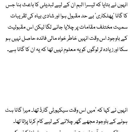
انہوں نے بتایا کہ تیسرا البم ان کے لیے تبدیلی کا باعث بنا جس
کا گانا ’پھلکاری‘ بے حد مقبول ہوا اور شادی بیاہ کی تقریبات
سمیت مختلف مقامات پر چلایا جانے لگا لیکن اس مقبولیت
کے باوجود اس وقت انہیں خاطر خواہ مالی فائدہ حاصل نہیں ہو
سکا اور زیادہ تر لوگوں کو یہ معلوم نہیں تھا کہ یہ ان کا گانا ہے۔
انہوں نے کہا کہ ’میں اس وقت سیکیورٹی گارڈ تھا۔ میرا گانا ہٹ
ہونے کے باوجود مجھے گھر چلانے کے لیے کام کرنا پڑتا تھا۔