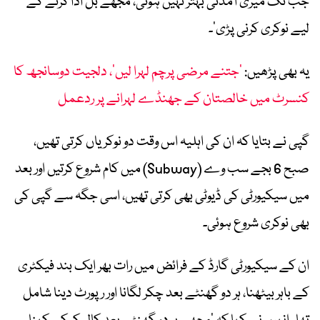
جب تک میری آمدنی بہتر نہیں ہوئی، مجھے بل ادا کرنے کے
لیے نوکری کرنی پڑی‘۔
یہ بھی پڑھیں:
’جتنے مرضی پرچم لہرا لیں‘، دلجیت دوسانجھ کا
کنسرٹ میں خالصتان کے جھنڈے لہرانے پر ردعمل
گپی نے بتایا کہ ان کی اہلیہ اس وقت دو نوکریاں کرتی تھیں،
صبح 6 بجے سب وے (Subway) میں کام شروع کرتیں اور بعد
میں سیکیورٹی کی ڈیوٹی بھی کرتی تھیں، اسی جگہ سے گپی کی
بھی نوکری شروع ہوئی۔
ان کے سیکیورٹی گارڈ کے فرائض میں رات بھر ایک بند فیکٹری
کے باہر بیٹھنا، ہر دو گھنٹے بعد چکر لگانا اور رپورٹ دینا شامل