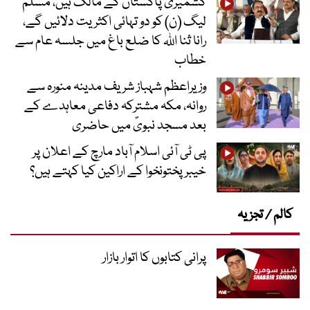
کشمیری پاکستان کے مالک ہیں، مسلم
لیگ (ن) کو دو تہائی اکثریت دلائیں گے،
رانا ثنا اللہ کا ضلع باغ میں جلسہ عام سے
خطاب
وزیراعظم شہباز شریف مدینہ منورہ سے
روانہ، مکہ مشترکہ دفاعی معاہدے کے
بعد مسجد نبویؐ میں حاضری
پی ٹی آئی اسلام آباد مارچ کے اعلان پر
خیبر پختونخوا کے اراکین کیا کہتے ہیں؟
کالم / تجزیہ
پرانی کتابوں کا اتوار بازار