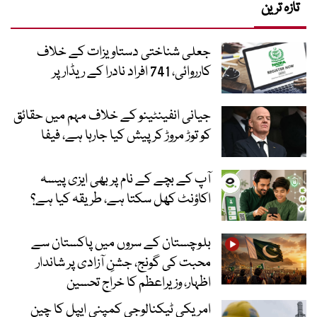
تازہ ترین
جعلی شناختی دستاویزات کے خلاف
کارروائی، 741 افراد نادرا کے ریڈار پر
جیانی انفینٹینو کے خلاف مہم میں حقائق
کو توڑ مروڑ کر پیش کیا جارہا ہے، فیفا
آپ کے بچے کے نام پر بھی ایزی پیسہ
اکاؤنٹ کھل سکتا ہے، طریقہ کیا ہے؟
بلوچستان کے سروں میں پاکستان سے
محبت کی گونج، جشنِ آزادی پر شاندار
اظہار، وزیراعظم کا خراج تحسین
امریکی ٹیکنالوجی کمپنی ایپل کا چین