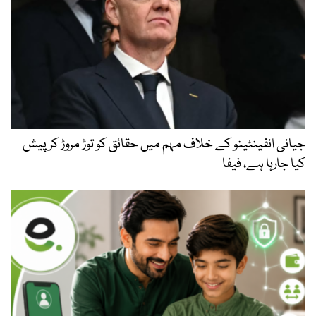
جیانی انفینٹینو کے خلاف مہم میں حقائق کو توڑ مروڑ کر پیش
کیا جارہا ہے، فیفا