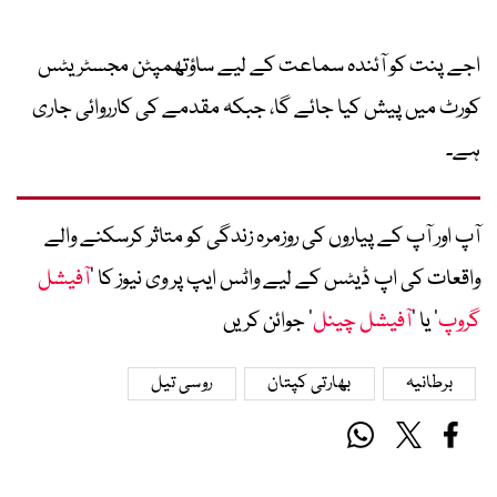
اجے پنت کو آئندہ سماعت کے لیے ساؤتھمپٹن مجسٹریٹس
کورٹ میں پیش کیا جائے گا، جبکہ مقدمے کی کارروائی جاری
ہے۔
آپ اور آپ کے پیاروں کی روزمرہ زندگی کو متاثر کرسکنے والے
واقعات کی اپ ڈیٹس کے لیے واٹس ایپ پر وی نیوز کا ’
آفیشل
گروپ
‘ یا ’
آفیشل چینل
‘ جوائن کریں
برطانیہ
بھارتی کپتان
روسی تیل