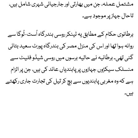
مشتمل عملہ، جن میں بھارتی اور جارجیائی شہری شامل ہیں،
تاحال جہاز پر موجود ہے۔
برطانوی حکام کے مطابق یہ ٹینکر روسی بندرگاہ اُست-لُوگا سے
روانہ ہوا تھا اور اس کی منزل مصر کی بندرگاہ پورٹ سعید بتائی
گئی تھی۔ برطانیہ نے حالیہ برسوں میں روسی شیڈو فلیٹ سے
منسلک سیکڑوں جہازوں پر پابندیاں عائد کی ہیں، جن پر الزام
ہے کہ وہ مغربی پابندیوں سے بچ کر تیل کی تجارت جاری رکھتے
ہیں۔