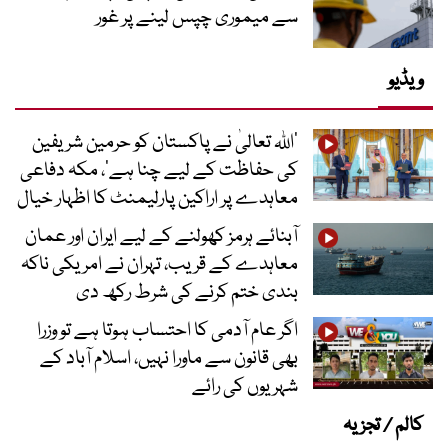
سے میموری چپس لینے پر غور
ویڈیو
’اللہ تعالیٰ نے پاکستان کو حرمین شریفین
کی حفاظت کے لیے چنا ہے‘، مکہ دفاعی
معاہدے پر اراکین پارلیمنٹ کا اظہار خیال
آبنائے ہرمز کھولنے کے لیے ایران اور عمان
معاہدے کے قریب، تہران نے امریکی ناکہ
بندی ختم کرنے کی شرط رکھ دی
اگر عام آدمی کا احتساب ہوتا ہے تو وزرا
بھی قانون سے ماورا نہیں، اسلام آباد کے
شہریوں کی رائے
کالم / تجزیہ