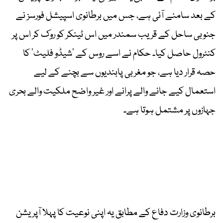
کے بعد سامنے آئی ہے، جس میں برطانوی اسپیشل فورسز نے
جنوبی ساحل کے قریب سمندر میں اس ٹینکر کو روک کر اس پر
کنٹرول حاصل کیا۔ حکام نے اسے روس کے ’شیڈو فلیٹ‘ کا
حصہ قرار دیا ہے، جو مغربی پابندیوں سے بچنے کے لیے
استعمال کیے جانے والے پرانے اور غیر واضح ملکیت والے بحری
جہازوں پر مشتمل ہوتا ہے۔
برطانوی وزارت دفاع کے مطابق یہ اپنی نوعیت کا پہلا آپریشن