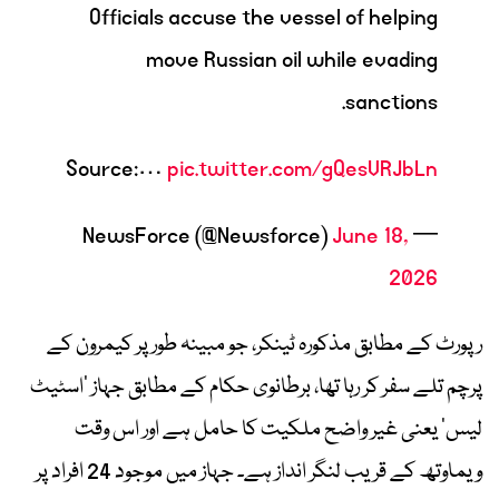
Officials accuse the vessel of helping
move Russian oil while evading
sanctions.
Source:…
pic.twitter.com/gQesVRJbLn
June 18,
— NewsForce (@Newsforce)
2026
رپورٹ کے مطابق مذکورہ ٹینکر، جو مبینہ طور پر کیمرون کے
پرچم تلے سفر کر رہا تھا، برطانوی حکام کے مطابق جہاز ’اسٹیٹ
لیس‘ یعنی غیر واضح ملکیت کا حامل ہے اور اس وقت
ویماوتھ کے قریب لنگر انداز ہے۔ جہاز میں موجود 24 افراد پر