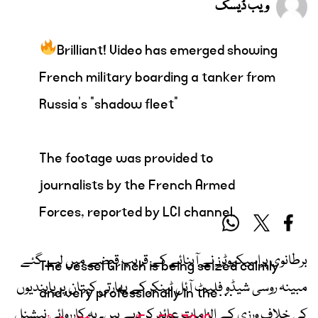
ویب ڈیسک
Brilliant! Video has emerged showing
French military boarding a tanker from
Russia's "shadow fleet"
The footage was provided to
journalists by the French Armed
Forces, reported by LCI channel.
برطانوی پراسیکیوٹرز نے آبنائے کے قریب قبضے میں لیے گئے
The vessel Grinch is being seized calmly
مبینہ روسی شیڈو فلیٹ آئل ٹینکر کے بھارتی کپتان پر پابندیوں
and very professionally in the…
کی خلاف ورزی کے الزامات عائد کر دیے ہیں۔ یہ کارروائی نیشنل