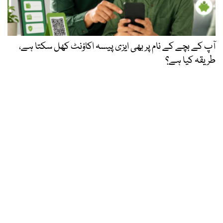
آپ کے بچے کے نام پر بھی ایزی پیسہ اکاؤنٹ کھل سکتا ہے،
طریقہ کیا ہے؟