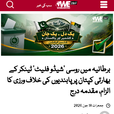
سب کی خبر
برطانیہ میں روسی ’شیڈو فلیٹ‘ ٹینکر کے
بھارتی کپتان پر پابندیوں کی خلاف ورزی کا
الزام، مقدمہ درج
جمعرات 18 جون 2026