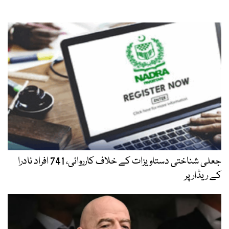
جعلی شناختی دستاویزات کے خلاف کارروائی، 741 افراد نادرا
کے ریڈار پر