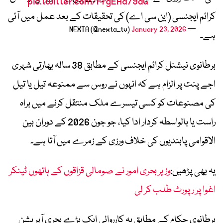
pic.twitter.com/FrgEAa79dG
کرائم ایجنسی (این سی اے) کی تحقیقات کے بعد عمل میں آئی
January 23, 2026
— NEXTA (@nexta_tv)
ہے۔
برطانوی نیشنل کرائم ایجنسی کے مطابق 38 سالہ بھارتی شہری
اجے پنت پر الزام ہے کہ انہوں نے روس سے ممنوعہ تیل یا تیل
کی مصنوعات کو کسی تیسرے ملک منتقل کرنے میں براہ
راست یا بالواسطہ کردار ادا کیا، جو جون 2026 کے دوران بین
الاقوامی پابندیوں کی خلاف ورزی کے زمرے میں آتا ہے۔
یہ بھی پڑھیں:
وزیر بحری امور نے صومالی قزاقوں کے ہاتھوں ٹینکر
اغوا پر رپورٹ طلب کر لی
برطانوی حکام کے مطابق یہ کارروائی ایک بڑے بحری آپریشن