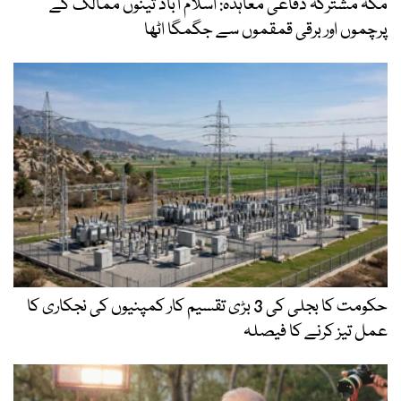
مکہ مشترکہ دفاعی معاہدہ: اسلام آباد تینوں ممالک کے
پرچموں اور برقی قمقموں سے جگمگا اٹھا
حکومت کا بجلی کی 3 بڑی تقسیم کار کمپنیوں کی نجکاری کا
عمل تیز کرنے کا فیصلہ