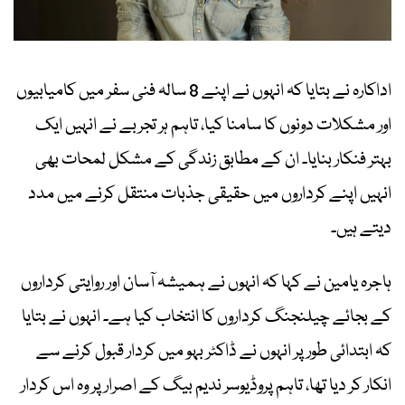
اداکارہ نے بتایا کہ انہوں نے اپنے 8 سالہ فنی سفر میں کامیابیوں
اور مشکلات دونوں کا سامنا کیا، تاہم ہر تجربے نے انہیں ایک
بہتر فنکار بنایا۔ ان کے مطابق زندگی کے مشکل لمحات بھی
انہیں اپنے کرداروں میں حقیقی جذبات منتقل کرنے میں مدد
دیتے ہیں۔
ہاجرہ یامین نے کہا کہ انہوں نے ہمیشہ آسان اور روایتی کرداروں
کے بجائے چیلنجنگ کرداروں کا انتخاب کیا ہے۔ انہوں نے بتایا
کہ ابتدائی طور پر انہوں نے ڈاکٹر بہو میں کردار قبول کرنے سے
انکار کر دیا تھا، تاہم پروڈیوسر ندیم بیگ کے اصرار پر وہ اس کردار