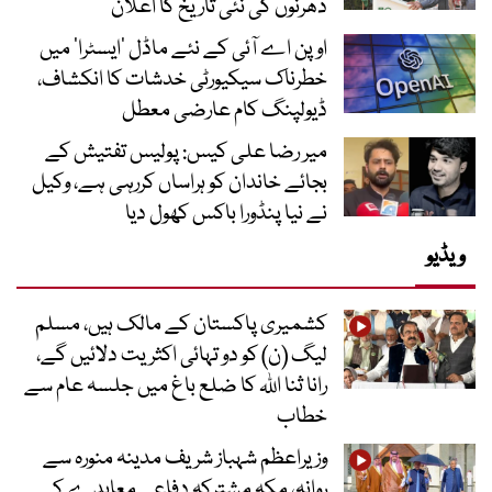
دھرنوں کی نئی تاریخ کا اعلان
اوپن اے آئی کے نئے ماڈل ’ایسٹرا‘ میں
خطرناک سیکیورٹی خدشات کا انکشاف،
ڈیولپنگ کام عارضی معطل
میر رضا علی کیس: پولیس تفتیش کے
بجائے خاندان کو ہراساں کررہی ہے، وکیل
نے نیا پنڈورا باکس کھول دیا
ویڈیو
کشمیری پاکستان کے مالک ہیں، مسلم
لیگ (ن) کو دو تہائی اکثریت دلائیں گے،
رانا ثنا اللہ کا ضلع باغ میں جلسہ عام سے
خطاب
وزیراعظم شہباز شریف مدینہ منورہ سے
روانہ، مکہ مشترکہ دفاعی معاہدے کے