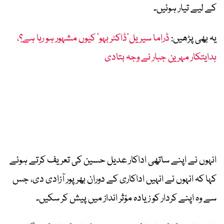
کے لیے تیار ہوئیں۔
یہ بھی پڑھیں:
ڈراما سیریل’ڈاکٹر بہو‘ کیوں مشہور ہو رہا ہے؟،
ہدایتکار مہرین جبار نے وجہ بتادی
انہوں نے اپنے ساتھی اداکار عدیل حسین کی تعریف کرتے ہوئے
کہا کہ انہوں نے انہیں اداکاری کے دوران بھرپور آزادی دی، جس
سے وہ اپنے کردار کو زیادہ مؤثر انداز میں پیش کر سکیں۔