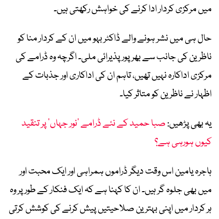
میں مرکزی کردار ادا کرنے کی خواہش رکھتی ہیں۔
حال ہی میں نشر ہونے والے ڈاکٹر بہو میں ان کے کردار منا کو
ناظرین کی جانب سے بھرپور پذیرائی ملی۔ اگرچہ وہ ڈرامے کی
مرکزی اداکارہ نہیں تھیں، تاہم ان کی اداکاری اور جذبات کے
اظہار نے ناظرین کو متاثر کیا۔
یہ بھی پڑھیں:
صبا حمید کے نئے ڈرامے ’نور جہاں‘ پر تنقید
کیوں ہورہی ہے؟
ہاجرہ یامین اس وقت دیگر ڈراموں ہمراہی اور ایک محبت اور
میں بھی جلوہ گر ہیں۔ ان کا کہنا ہے کہ ایک فنکار کے طور پر وہ
ہر کردار میں اپنی بہترین صلاحیتیں پیش کرنے کی کوشش کرتی