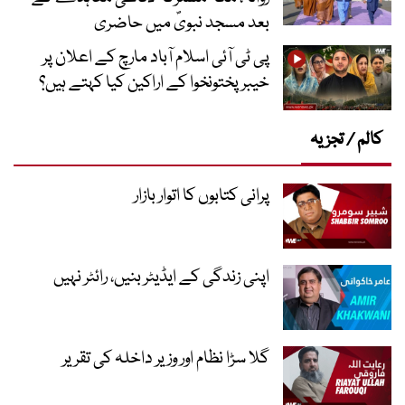
بعد مسجد نبویؐ میں حاضری
پی ٹی آئی اسلام آباد مارچ کے اعلان پر
خیبر پختونخوا کے اراکین کیا کہتے ہیں؟
کالم / تجزیہ
پرانی کتابوں کا اتوار بازار
اپنی زندگی کے ایڈیٹر بنیں، رائٹر نہیں
گلا سڑا نظام اور وزیر داخلہ کی تقریر