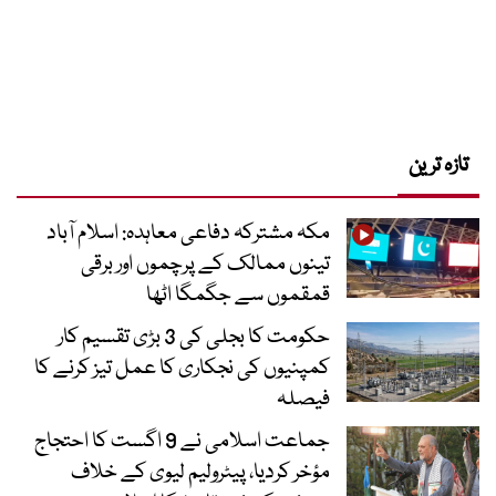
تازہ ترین
مکہ مشترکہ دفاعی معاہدہ: اسلام آباد
تینوں ممالک کے پرچموں اور برقی
قمقموں سے جگمگا اٹھا
حکومت کا بجلی کی 3 بڑی تقسیم کار
کمپنیوں کی نجکاری کا عمل تیز کرنے کا
فیصلہ
جماعت اسلامی نے 9 اگست کا احتجاج
مؤخر کردیا، پیٹرولیم لیوی کے خلاف