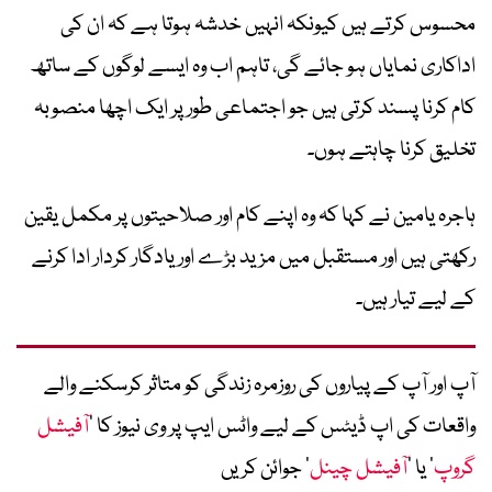
محسوس کرتے ہیں کیونکہ انہیں خدشہ ہوتا ہے کہ ان کی
اداکاری نمایاں ہو جائے گی، تاہم اب وہ ایسے لوگوں کے ساتھ
کام کرنا پسند کرتی ہیں جو اجتماعی طور پر ایک اچھا منصوبہ
تخلیق کرنا چاہتے ہوں۔
ہاجرہ یامین نے کہا کہ وہ اپنے کام اور صلاحیتوں پر مکمل یقین
رکھتی ہیں اور مستقبل میں مزید بڑے اور یادگار کردار ادا کرنے
کے لیے تیار ہیں۔
آپ اور آپ کے پیاروں کی روزمرہ زندگی کو متاثر کرسکنے والے
واقعات کی اپ ڈیٹس کے لیے واٹس ایپ پر وی نیوز کا ’
آفیشل
گروپ
‘ یا ’
آفیشل چینل
‘ جوائن کریں