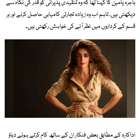
ہاجرہ یامین کا کہنا تھا کہ وہ تنقیدی پذیرائی کو قدر کی نگاہ سے
دیکھتی ہیں، تاہم اب وہ زیادہ تجارتی کامیابی حاصل کرنے اور ہر
قسم کے کرداروں میں نظر آنے کی خواہش رکھتی ہیں۔
اداکارہ کے مطابق بعض فنکار ان کے ساتھ کام کرتے ہوئے دباؤ