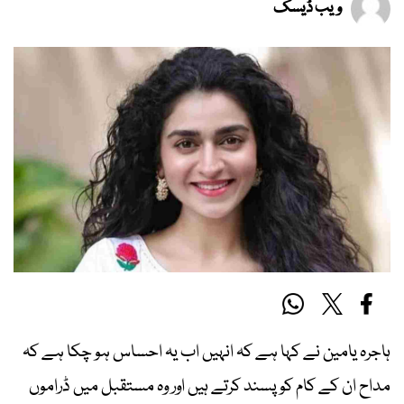
ویب ڈیسک
ہاجرہ یامین نے کہا ہے کہ انہیں اب یہ احساس ہو چکا ہے کہ
مداح ان کے کام کو پسند کرتے ہیں اور وہ مستقبل میں ڈراموں