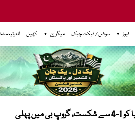
نیوز
سوشل / فیکٹ چیک
میگزین
کھیل
انٹرٹینمنٹ
فیفا ورلڈ کپ: سوئٹزرلینڈ کی بوسنیا کو 1-4 سے شکست، گروپ بی میں پہلی