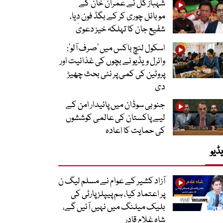
شہباز گل نے عمران خان کے
موبائل چوری کر کے بگڈ فون دیا،
شفیع جان کا تہلکہ خیز دعویٰ
اسکول لنچ باکس میں ‘صرف آلو’:
وائرل ویڈیو نے بچوں کی غذائیت اور
پروٹین کی کمی پر نئی بحث چھیڑ
دی
جنوبی سوڈان میں پائیدار امن کے
لیے پاکستان کی عالمی کوششوں
کی حمایت کا اعادہ
ڈیو
آزاد کشیر کے عوام نے مسلم لیگ ن
پر اعتماد کیا، ہم پیپلز پارٹی کی
بلیک میلنگ میں نہیں آئیں گے،
شاہ غلام قادر