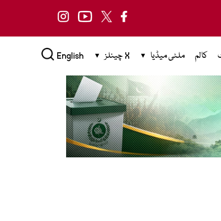
کالم
ملٹی میڈیا
X چینلز
English