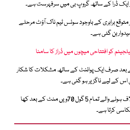
ر ایک ڈرا کے ساتھ گروپ بی میں سرفہرست ہے۔
میں قطر کے خلاف 1-1 سے غیر متوقع برابری کے باوجود سوئس ٹیم ناک آؤٹ مرحلے
دوار بن گئی ہے۔
 بیلجیئم کو افتتاحی میچوں میں ڈراز کا سامنا
نیا و ہرزیگووینا 2 میچوں کے بعد صرف ایک پوائنٹ کے ساتھ مشکلات کا شکار
 اس کے لیے ناگزیر ہو گئی ہے۔
بوسنیا کی ٹیم اب تک ٹورنامنٹ میں اپنے خلاف ہونے والے تمام 5 گول 70ویں منٹ کے بعد کھا
اسی کرتا ہے۔