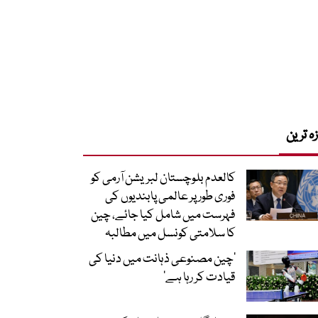
زہ ترین
کالعدم بلوچستان لبریشن آرمی کو
فوری طور پر عالمی پابندیوں کی
فہرست میں شامل کیا جائے، چین
کا سلامتی کونسل میں مطالبہ
’چین مصنوعی ذہانت میں دنیا کی
قیادت کر رہا ہے‘