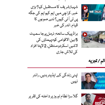
شہبازشریف کا مستقبل کیا؟ بڑی
خبر، کراچی میں ایم کیو ایم کی جگہ
پی ٹی آئی کیوں؟ نئے صوبوں کا
قیام، اندر کی خبر
براڈ پیک سانحہ: نرمل پرجا سمیت
5 بین الاقوامی کوہ پیماؤں کی
لاشیں اسکردو منتقل، 2 لاپتا افراد
کی تلاش جاری
لم / تجزیہ
اپنی زندگی کے ایڈیٹر بنیں، رائٹر
نہیں
گلا سڑا نظام اور وزیر داخلہ کی تقریر