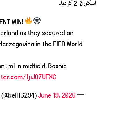
اسکور 0-2 کر دیا۔
ENT WIN!
rland as they secured an
 Herzegovina in the FIFA World
ntrol in midfield, Bosnia
tter.com/1jiJQ7UFXC
(@bell16294)
June 19, 2026
— Turf Bell