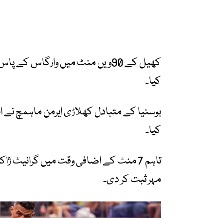
کھیل کے 90ویں منٹ میں وارگاس کے پا
کیا۔
بوسنیا کے متبادل کھلاڑی ایرمن ماہمچ نے انج
کیا۔
مہر ثبت کر دی۔