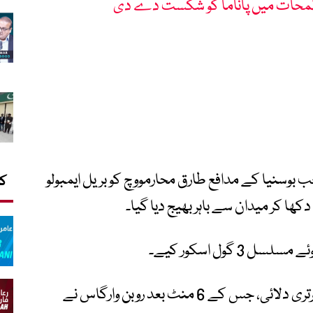
ی لمحات میں پاناما کو شکست دے دی
ں منٹ میں آیا جب بوسنیا کے مدافع طارق محارمووچ کو بریل ایمبولو
کا
کھا کر میدان سے باہر بھیج دیا گیا۔
 گول اسکور کیے۔
منزامبی نے 84ویں منٹ میں سوئٹزرلینڈ کو برتری دلائی، جس کے 6 منٹ بعد روبن وارگاس نے