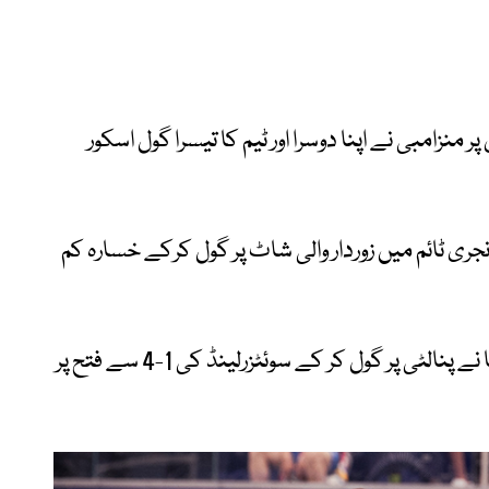
س پر منزامبی نے اپنا دوسرا اور ٹیم کا تیسرا گول اسکور
ری ٹائم میں زوردار والی شاٹ پر گول کرکے خسارہ کم
تاہم 7 منٹ کے اضافی وقت میں گرانیٹ ژاکا نے پنالٹی پر گول کر کے سوئٹزرلینڈ کی 1-4 سے فتح پر