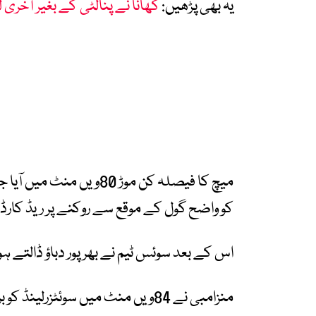
یہ بھی پڑھیں:
گھانا نے پنالٹی کے بغیر آخر
میچ کا فیصلہ کن موڑ 80وی
کو واضح گول کے موقع سے روکنے پر ریڈ کارڈ د
اس کے بعد سوئس ٹیم نے بھرپور دباؤ ڈالتے ہوئے مسلسل 3