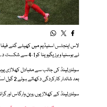
نے بوسنیا و ہرزیگووینا کو 1-4 سے شکست دے کر گروپ میں پہلی پوزیشن حاصل کر لی۔
بعد شاندار کارکردگی دکھاتے ہوئے 2 گول اسکور کیے.
سوئٹزرلینڈ کے کھلاڑیوں روبن وارگاس اور گرا