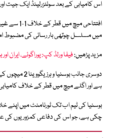
اس کامیابی کے بعد سوئٹزرلینڈ ایک جیت او
افتتاحی میچ 
میں مسلسل چوتھی بار رسائی کی مضبوط امی
مزید پڑھیں:
فیفا ورلڈ کپ: یوراگوئے، ایران اور
دوسری جانب بوس
ہے اور اگلے میچ میں قطر کے خلاف کامیابی
چکی ہے، جو اس کی دفاعی کمزوریوں کی عک