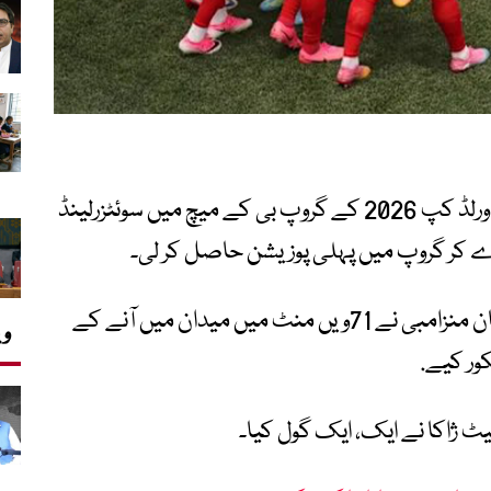
لاس اینجلس اسٹیڈیم میں کھیلے گئے فیفا ورلڈ کپ 2026 کے گروپ بی کے میچ میں سوئٹزرلینڈ
سوئٹزرلینڈ کی جانب سے متبادل کھلاڑی یوہان منزامبی نے 71ویں منٹ میں میدان میں آنے کے
وی
نیٹ ژاکا نے ایک، ایک گول کیا۔