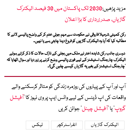
مزید پڑھیں:
2030 تک پاکستان میں 30 فیصد الیکٹرک
گاڑیاں، صدر زرداری کا بڑا اعلان
رکن کمیٹی شرمیلا فاروقی نے حکومت سے مہم جوئی ختم کر کے واضح پالیسی لانے کا
مطالبہ کیا کہ آیا وہ الیکٹرک گاڑیوں کو فروغ دینا چاہتی ہے یا نہیں۔
دوسری جانب رکن شاہدہ اختر نے ملک میں بجلی کے نازک حالات کا ذکر کرتے ہوئے
الیکٹرک چارجنگ اسٹیشنز کے لیے فوری پالیسی وضع کرنے پر زور دیا اور سوال اٹھایا کہ
’چارجنگ اسٹیشنز کے بغیر یہ گاڑیاں کیسے چلیں گی؟۔
آپ اور آپ کے پیاروں کی روزمرہ زندگی کو متاثر کرسکنے والے
واقعات کی اپ ڈیٹس کے لیے واٹس ایپ پر وی نیوز کا ’
آفیشل
گروپ
‘ یا ’
آفیشل چینل
‘ جوائن کریں
الیکٹرک گاڑیاں
انفراسٹرکچر
ٹیکس