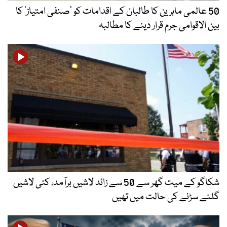
50 عالمی ماہرین کا طالبان کے اقدامات کو ’صنفی امتیاز‘ کا
بین الاقوامی جرم قرار دینے کا مطالبہ
شکاگو کے میت گھر سے 50 سے زائد لاشیں برآمد، کئی لاشیں
گلنے سڑنے کی حالت میں تھیں