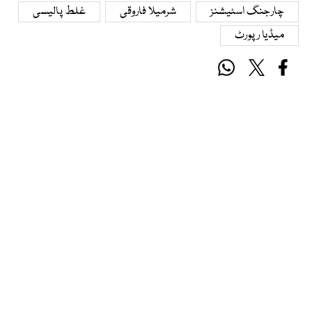
چارجنگ اسٹیشنز
شرمیلا فاروقی
غلط پالیسی
میڈیا رپورٹ