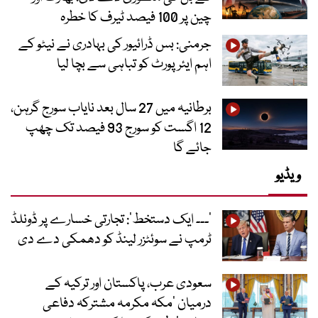
چین پر 100 فیصد ٹیرف کا خطرہ
جرمنی: بس ڈرائیور کی بہادری نے نیٹو کے
اہم ایئرپورٹ کو تباہی سے بچا لیا
برطانیہ میں 27 سال بعد نایاب سورج گرہن،
12 اگست کو سورج 93 فیصد تک چھپ
جائے گا
ویڈیو
’۔۔۔ ایک دستخط‘: تجارتی خسارے پر ڈونلڈ
ٹرمپ نے سوئٹزر لینڈ کو دھمکی دے دی
سعودی عرب، پاکستان اور ترکیہ کے
درمیان ’مکہ مکرمہ مشترکہ دفاعی