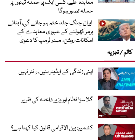
معاہدہ‘ طے، کسی ایک پر حملہ تینوں پر
حملہ تصور ہوگا
ایران جنگ جلد ختم ہو جائے گی، آبنائے
ہرمز کھولنے کے عبوری معاہدے کے
امکانات روشن، صدر ٹرمپ کا دعویٰ
کالم / تجزیہ
اپنی زندگی کے ایڈیٹر بنیں، رائٹر نہیں
گلا سڑا نظام اور وزیر داخلہ کی تقریر
کشمیر: بین الاقوامی قانون کیا کہتا ہے؟