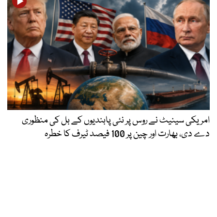
امریکی سینیٹ نے روس پر نئی پابندیوں کے بل کی منظوری
دے دی، بھارت اور چین پر 100 فیصد ٹیرف کا خطرہ