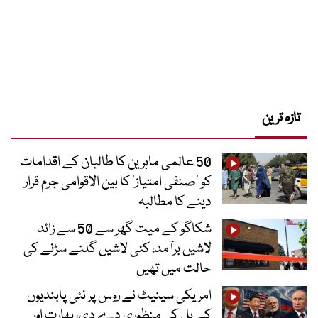
تازہ ترین
50 عالمی ماہرین کا طالبان کے اقدامات
کو ’صنفی امتیاز‘ کا بین الاقوامی جرم قرار
دینے کا مطالبہ
شکاگو کے میت گھر سے 50 سے زائد
لاشیں برآمد، کئی لاشیں گلنے سڑنے کی
حالت میں تھیں
امریکی سینیٹ نے روس پر نئی پابندیوں
کے بل کی منظوری دے دی، بھارت اور