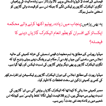
فیصلے کے تحت 2 کروڑ پاکستانی روپے ’75 ہزار ڈالر‘ سے زیادہ مالیت کی پرتعیش
’لگژری‘ الیکٹرک گاڑیوں پر ٹیکس لگے گا جبکہ اس سے کم قیمت والی گاڑیوں کو
استثنیٰ حاصل ہوگا۔
یہ بھی پڑھیں:
پنجاب میں زیادہ ریونیو اکٹھا کرنے والے محکمہ
ایکسائز کے افسران کو بطور انعام الیکٹرک گاڑیاں دینے کا
فیصلہ؟
میڈیا رپورٹس کے مطابق یہ اہم معلومات قومی اسمبلی کی خزانہ کمیٹی کے حالیہ
اجلاس میں سامنے آئیں جہاں ایف بی آر حکام نے بریفنگ دیتے ہوئے واضح کیا کہ
لگژری الیکٹرک گاڑیوں پر بھی دیگر روایتی گاڑیوں کی نسبت ٹیکس کم رکھا گیا ہے۔
میڈیا رپورٹ کے مطابق اجلاس کے دوران الیکٹرک گاڑیوں پر ٹیکسیشن اور انفراسٹرکچر
کی کمی پر کمیٹی اراکین نے سخت تحفظات کا اظہار کیا۔
ممبر کمیٹی حنا ربانی کا کہنا تھا کہ الیکٹرک گاڑیاں روایتی ’آئی سی ای‘ گاڑیوں کی
نسبت پہلے ہی مہنگی ہیں، ان پر 30 فیصد ڈیوٹی لگانا ’غلط پالیسی‘ ہے کیونکہ اس
شعبے میں ہر 6 ماہ بعد نئی جدت آ رہی ہے۔