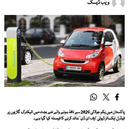
ویب ڈیسک
پاکستان میں یکم جولائی 2026 سے نافذ ہونے والے نئے بجٹ میں الیکٹرک گاڑیوں پر
فیڈرل ایکسائز ڈیوٹی ‘ایف ای ڈی’ عائد کرنے کا فیصلہ کیا گیا ہے۔