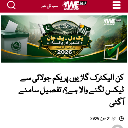
سب کی خبر
کن الیکٹرک گاڑیوں پر یکم جولائی سے
ٹیکس لگنے والا ہے؟، تفصیل سامنے
آگئی
اتوار 21 جون 2026