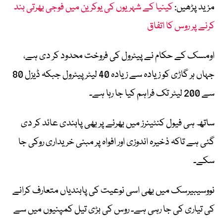
مزید پڑھیں:
کینیا کے شہریوں کی یوکرین میں فوجی بھرتی بند
کرنے پر روس کا اتفاق
اومسک کے حکام نے پیٹرول کی فروخت محدود کر دی ہے،
جہاں ہر گاڑی کو زیادہ سے زیادہ 40 لیٹر پیٹرول جبکہ ڈیزل 80
سے 200 لیٹر تک فراہم کیا جا رہا ہے۔
ساتھ ہی فیول کنٹینرز میں بھرنے پر بھی پابندی عائد کر دی
گئی ہے تاکہ ذخیرہ اندوزی اور افواہ پر مبنی خریداری روکی جا
سکے۔
نووسیبیرسک میں بھی اسی نوعیت کی پابندیاں متعارف کرانے
کی تیاری کی جا رہی ہے۔ روس کی بڑی تیل کمپنیوں میں سے