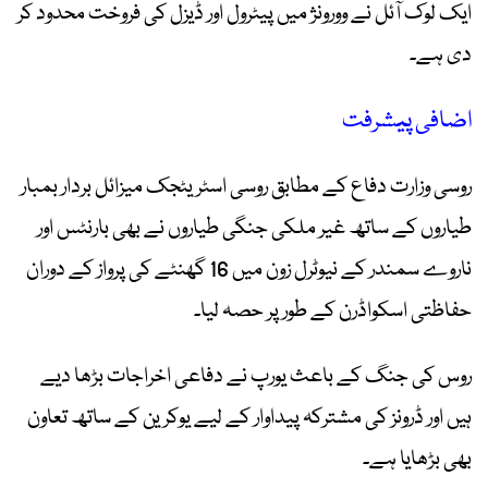
ایک لوک آئل نے وورونژ میں پیٹرول اور ڈیزل کی فروخت محدود کر
دی ہے۔
اضافی پیشرفت
روسی وزارت دفاع کے مطابق روسی اسٹریٹجک میزائل بردار بمبار
طیاروں کے ساتھ غیر ملکی جنگی طیاروں نے بھی بارنٹس اور
ناروے سمندر کے نیوٹرل زون میں 16 گھنٹے کی پرواز کے دوران
حفاظتی اسکواڈرن کے طور پر حصہ لیا۔
روس کی جنگ کے باعث یورپ نے دفاعی اخراجات بڑھا دیے
ہیں اور ڈرونز کی مشترکہ پیداوار کے لیے یوکرین کے ساتھ تعاون
بھی بڑھایا ہے۔