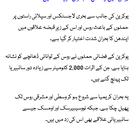
یوکرین کی جانب سے بحری لاجسٹکس اور سپلائی راستوں پر
حملوں کے باعث روس اور اس کے زیرِ قبضہ علاقوں میں
ایندھن کا بحران شدت اختیار کر گیا ہے۔
یوکرین کے فضائی حملوں نے روس کے توانائی ڈھانچے کو نشانہ
بنایا ہے، جن کے اثرات 2,000 کلومیٹر سے زیادہ دور سائبیریا
تک پہنچ گئے ہیں۔
یہ بحران کریمیا سے شروع ہو کر وسطی اور مشرقی روس تک
پھیل چکا ہے، جبکہ نووسیبیرسک اور اومسک جیسے
سائبیریائی علاقے بھی اس کی زد میں ہیں۔