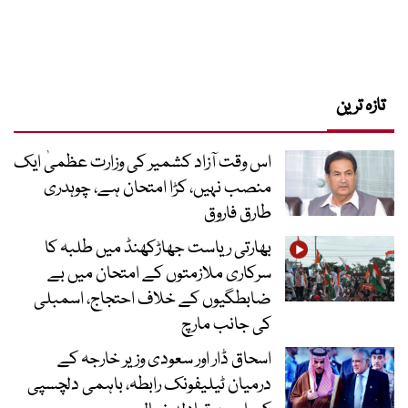
تازہ ترین
اس وقت آزاد کشمیر کی وزارت عظمیٰ ایک
منصب نہیں، کڑا امتحان ہے، چوہدری
طارق فاروق
بھارتی ریاست جھاڑکھنڈ میں طلبہ کا
سرکاری ملازمتوں کے امتحان میں بے
ضابطگیوں کے خلاف احتجاج، اسمبلی
کی جانب مارچ
اسحاق ڈار اور سعودی وزیر خارجہ کے
درمیان ٹیلیفونک رابطہ، باہمی دلچسپی