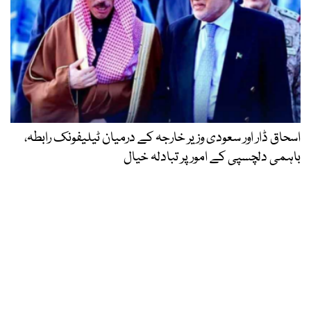
اسحاق ڈار اور سعودی وزیر خارجہ کے درمیان ٹیلیفونک رابطہ،
باہمی دلچسپی کے امور پر تبادلہ خیال