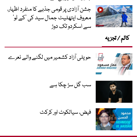
جشن آزادی پر قومی جذبے کا منفرد اظہار،
معروف ایتھلیٹ جمال سید کی ’کے ٹو‘
سے اسکردو تک دوڑ
کالم / تجزیہ
حویلی آزاد کشمیر میں لگنے والے نعرے
سب گل سڑ چکا ہے
فیض، سیالکوٹ اور کرکٹ