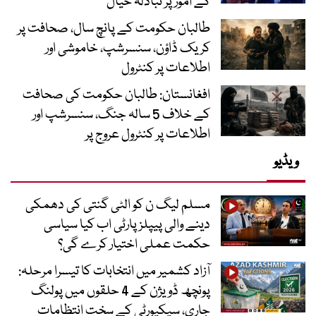
کے امور پر تبادلہ خیال
طالبان حکومت کے پانچ سال، صحافت پر
کریک ڈاؤن، سنسرشپ، خاموشی اور
اطلاعات پر کنٹرول
افغانستان: طالبان حکومت کی صحافت
کے خلاف 5 سالہ جنگ، سنسرشپ اور
اطلاعات پر کنٹرول عروج پر
ویڈیو
مسلم لیگ ن کو الٹی گنتی کی دھمکی
دینے والی پیپلز پارٹی اب کیا سیاسی
حکمت عملی اختیار کرے گی؟
آزاد کشمیر میں انتخابات کا تیسرا مرحلہ:
پونچھ ڈویژن کے 4 حلقوں میں پولنگ
جاری، سیکیورٹی کے سخت انتظامات