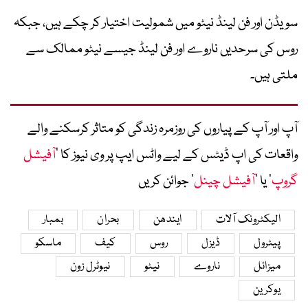
سویڈن اور فن لینڈ نیٹو میں شمولیت اختیار کر چکے ہیں، جبکہ
روس کی سرحدیں ناروے اور فن لینڈ جیسے نیٹو ممالک سے
ملتی ہیں۔
آپ اور آپ کے پیاروں کی روزمرہ زندگی کو متاثر کرسکنے والے
واقعات کی اپ ڈیٹس کے لیے واٹس ایپ پر وی نیوز کا ’
آفیشل
گروپ
‘ یا ’
آفیشل چینل
‘ جوائن کریں
الیکٹرونک آلات
ایندھن
بحران
بمبار
پیٹرول
ڈیزل
روس
کیف
ماسکو
میزائل
ناروے
نیٹو
نیوٹرل زون
یوکرین