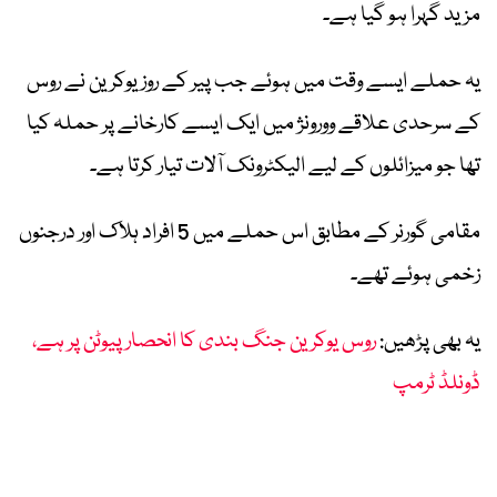
مزید گہرا ہو گیا ہے۔
یہ حملے ایسے وقت میں ہوئے جب پیر کے روز یوکرین نے روس
کے سرحدی علاقے وورونژ میں ایک ایسے کارخانے پر حملہ کیا
تھا جو میزائلوں کے لیے الیکٹرونک آلات تیار کرتا ہے۔
مقامی گورنر کے مطابق اس حملے میں 5 افراد ہلاک اور درجنوں
زخمی ہوئے تھے۔
یہ بھی پڑھیں:
روس یوکرین جنگ بندی کا انحصار پیوٹن پر ہے،
ڈونلڈ ٹرمپ