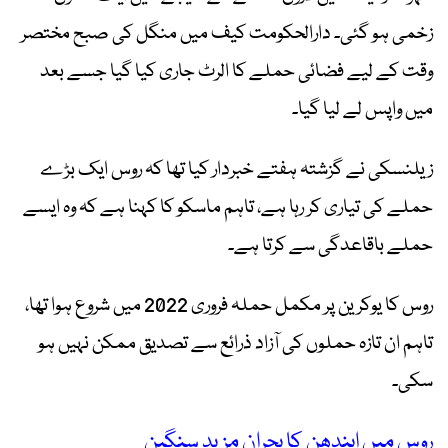
زخمی ہو گئی۔ دارالحکومت کیف میں منگل کی صبح مختصر
وقت کے لیے فضائی حملے کا الرٹ جاری کیا گیا جسے بعد
میں واپس لے لیا گیا۔
زیلنسکی نے گزشتہ ہفتے خبردار کیا تھا کہ روس ایک بڑے
حملے کی تیاری کر رہا ہے، تاہم ماسکو کا کہنا ہے کہ وہ ایسے
حملے باقاعدگی سے کرتا ہے۔
روس کا یوکرین پر مکمل حملہ فروری 2022 میں شروع ہوا تھا،
تاہم ان تازہ حملوں کی آزاد ذرائع سے تصدیق ممکن نہیں ہو
سکی۔
روس میں ایندھن کا بحران مزید سنگین