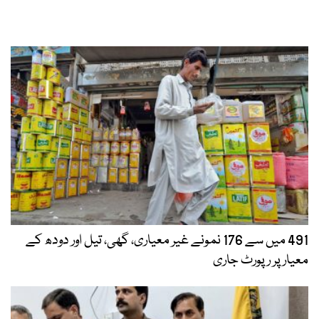
491 میں سے 176 نمونے غیر معیاری، گھی، تیل اور دودھ کے
معیار پر رپورٹ جاری