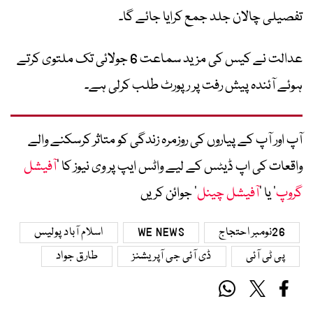
تفصیلی چالان جلد جمع کرایا جائے گا۔
عدالت نے کیس کی مزید سماعت 6 جولائی تک ملتوی کرتے
ہوئے آئندہ پیش رفت پر رپورٹ طلب کرلی ہے۔
آپ اور آپ کے پیاروں کی روزمرہ زندگی کو متاثر کرسکنے والے
واقعات کی اپ ڈیٹس کے لیے واٹس ایپ پر وی نیوز کا ’
آفیشل
گروپ
‘ یا ’
آفیشل چینل
‘ جوائن کریں
26نومبر احتجاج
WE NEWS
اسلام آباد پولیس
پی ٹی آئی
ڈی آئی جی آپریشنز
طارق جواد