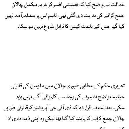
عدالت نے واضح کیا کہ تفتیشی افسر کو بار بار مکمل چالان
جمع کرانے کی ہدایت دی گئی تھی، تاہم اس پر عملدرآمد نہیں
کیا گیا جس کے باعث کیس کا ٹرائل شروع نہیں ہو سکا۔
تحریری حکم کے مطابق عبوری چالان میں ملزمان کی قانونی
حیثیت واضح نہ ہونے کی وجہ سے کارروائی آگے نہیں بڑھ
سکی۔ عدالت نے قرار دیا کہ ڈی آئی جی آپریشنز کو قانونی طور پر
چالان جمع کرانے کا پابند کیا گیا تھا لیکن وہ اپنی ذمہ داری ادا