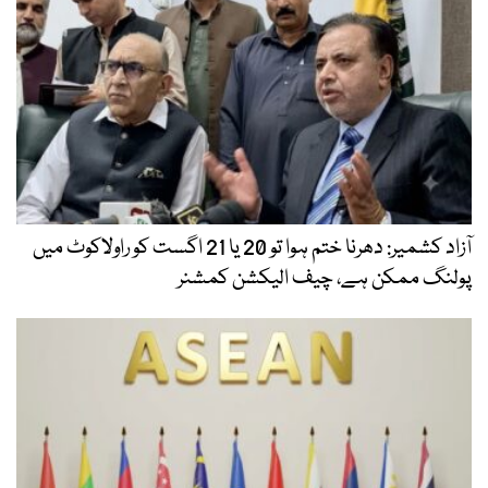
آزاد کشمیر: دھرنا ختم ہوا تو 20 یا 21 اگست کو راولاکوٹ میں
پولنگ ممکن ہے، چیف الیکشن کمشنر