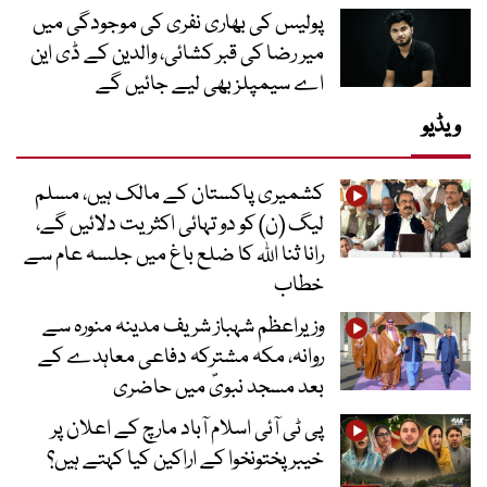
پولیس کی بھاری نفری کی موجودگی میں
میر رضا کی قبر کشائی، والدین کے ڈی این
اے سیمپلز بھی لیے جائیں گے
ویڈیو
کشمیری پاکستان کے مالک ہیں، مسلم
لیگ (ن) کو دو تہائی اکثریت دلائیں گے،
رانا ثنا اللہ کا ضلع باغ میں جلسہ عام سے
خطاب
وزیراعظم شہباز شریف مدینہ منورہ سے
روانہ، مکہ مشترکہ دفاعی معاہدے کے
بعد مسجد نبویؐ میں حاضری
پی ٹی آئی اسلام آباد مارچ کے اعلان پر
خیبر پختونخوا کے اراکین کیا کہتے ہیں؟