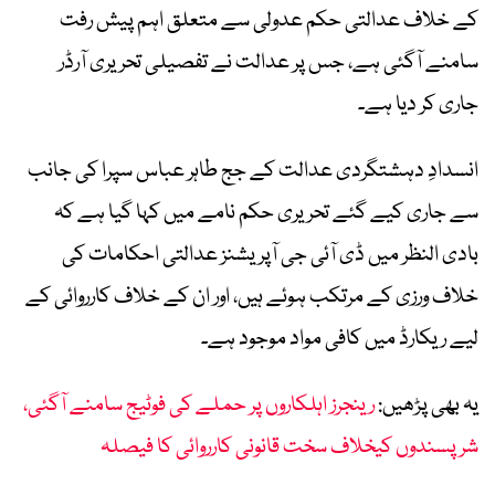
کے خلاف عدالتی حکم عدولی سے متعلق اہم پیش رفت
سامنے آگئی ہے، جس پر عدالت نے تفصیلی تحریری آرڈر
جاری کر دیا ہے۔
انسدادِ دہشتگردی عدالت کے جج طاہر عباس سپرا کی جانب
سے جاری کیے گئے تحریری حکم نامے میں کہا گیا ہے کہ
بادی النظر میں ڈی آئی جی آپریشنز عدالتی احکامات کی
خلاف ورزی کے مرتکب ہوئے ہیں، اور ان کے خلاف کارروائی کے
لیے ریکارڈ میں کافی مواد موجود ہے۔
یہ بھی پڑھیں:
رینجرز اہلکاروں پر حملے کی فوٹیج سامنے آگئی،
شرپسندوں کیخلاف سخت قانونی کارروائی کا فیصلہ