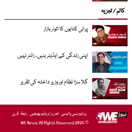
کالم / تجزیہ
پرانی کتابوں کا اتوار بازار
اپنی زندگی کے ایڈیٹر بنیں، رائٹر نہیں
گلا سڑا نظام اور وزیر داخلہ کی تقریر
پرائیویسی پالیسی
تحریر/ویڈیو بھیجیں
رابطہ کریں
© 2026 WE News. All Rights Reserved