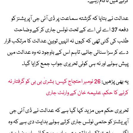
کرنے میں ناکام رہے۔
عدالت نے بتایا کہ گزشتہ سماعت پر ڈی آئی جی آپریشنز کو
دفعہ 37 اے ٹی اے کے تحت نوٹس جاری کر کے وضاحت
طلب کی گئی تھی کہ کیوں نہ انہیں توہینِ عدالت کا مرتکب قرار
دے کر سزا سنائی جائے، تاہم اس کے باوجود نہ وہ عدالت میں
پیش ہوئے اور نہ ہی کوئی تحریری جواب جمع کرایا گیا۔
یہ بھی پڑھیں:
26 نومبر احتجاج کیس: بشریٰ بی بی کو گرفتار نہ
کرنے کا حکم، علیمہ خان کے وارنٹ جاری
تحریری حکم میں مزید کہا گیا ہے کہ عدالت نے ڈی آئی جی
آپریشنز کو حتمی نوٹس جاری کرتے ہوئے ہدایت دی ہے کہ وہ