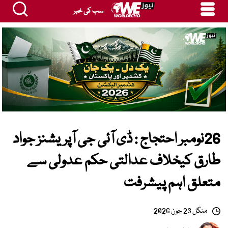
سب کی خبر
26نومبر احتجاج : ڈی آئی جی آپریشنز جواد
طارق کیخلاف عدالتی حکم عدولی سے
متعلق اہم پیشرفت
منگل 23 جون 2026