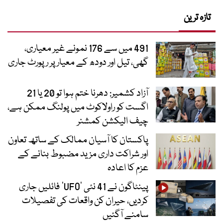
تازہ ترین
491 میں سے 176 نمونے غیر معیاری،
گھی، تیل اور دودھ کے معیار پر رپورٹ جاری
آزاد کشمیر: دھرنا ختم ہوا تو 20 یا 21
اگست کو راولاکوٹ میں پولنگ ممکن ہے،
چیف الیکشن کمشنر
پاکستان کا آسیان ممالک کے ساتھ تعاون
اور شراکت داری مزید مضبوط بنانے کے
عزم کا اعادہ
پینٹاگون نے 41 نئی ’UFO‘ فائلیں جاری
کردیں، حیران کن واقعات کی تفصیلات
سامنے آگئیں