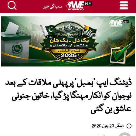
سب کی خبر
ڈیٹنگ ایپ ‘بمبل’ پر پہلی ملاقات کے بعد
نوجوان کو انکار مہنگا پڑ گیا، خاتون جنونی
عاشق بن گئی
منگل 23 جون 2026