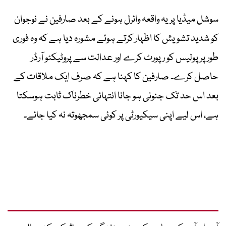
سوشل میڈیا پر یہ واقعہ وائرل ہونے کے بعد صارفین نے نوجوان
کو شدید تشویش کا اظہار کرتے ہوئے مشورہ دیا ہے کہ وہ فوری
طور پر پولیس کو رپورٹ کرے اور عدالت سے پروٹیکٹو آرڈر
حاصل کرے۔ صارفین کا کہنا ہے کہ صرف ایک ملاقات کے
بعد اس حد تک جنونی ہو جانا انتہائی خطرناک ثابت ہوسکتا
ہے، اس لیے اپنی سیکیورٹی پر کوئی سمجھوتہ نہ کیا جائے۔