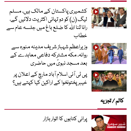
کشمیری پاکستان کے مالک ہیں، مسلم
لیگ (ن) کو دو تہائی اکثریت دلائیں گے،
رانا ثنا اللہ کا ضلع باغ میں جلسہ عام سے
خطاب
وزیراعظم شہباز شریف مدینہ منورہ سے
روانہ، مکہ مشترکہ دفاعی معاہدے کے
بعد مسجد نبویؐ میں حاضری
پی ٹی آئی اسلام آباد مارچ کے اعلان پر
خیبر پختونخوا کے اراکین کیا کہتے ہیں؟
کالم / تجزیہ
پرانی کتابوں کا اتوار بازار