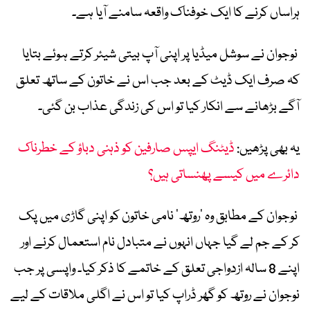
ہراساں کرنے کا ایک خوفناک واقعہ سامنے آیا ہے۔
نوجوان نے سوشل میڈیا پر اپنی آپ بیتی شیئر کرتے ہوئے بتایا
کہ صرف ایک ڈیٹ کے بعد جب اس نے خاتون کے ساتھ تعلق
آگے بڑھانے سے انکار کیا تو اس کی زندگی عذاب بن گئی۔
یہ بھی پڑھیں:
ڈیٹنگ ایپس صارفین کو ذہنی دباؤ کے خطرناک
دائرے میں کیسے پھنساتی ہیں؟
نوجوان کے مطابق وہ ‘روتھ’ نامی خاتون کو اپنی گاڑی میں پک
کر کے جم لے گیا جہاں انہوں نے متبادل نام استعمال کرنے اور
اپنے 8 سالہ ازدواجی تعلق کے خاتمے کا ذکر کیا۔ واپسی پر جب
نوجوان نے روتھ کو گھر ڈراپ کیا تو اس نے اگلی ملاقات کے لیے