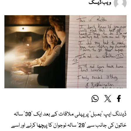
ویب ڈیسک
ڈیٹنگ ایپ ‘بمبل’ پر پہلی ملاقات کے بعد ایک ’30’ سالہ
خاتون کی جانب سے ’28’ سالہ نوجوان کا پیچھا کرنے اور اسے