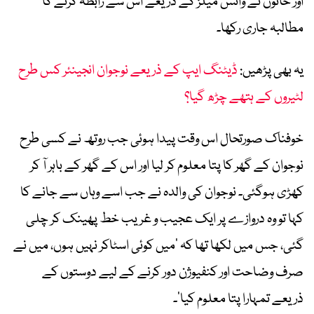
اور خاتون نے وائس میلز کے ذریعے اس سے رابطہ کرنے کا
مطالبہ جاری رکھا۔
یہ بھی پڑھیں:
ڈیٹنگ ایپ کے ذریعے نوجوان انجینئر کس طرح
لٹیروں کے ہتھے چڑھ گیا؟
خوفناک صورتحال اس وقت پیدا ہوئی جب روتھ نے کسی طرح
نوجوان کے گھر کا پتا معلوم کر لیا اور اس کے گھر کے باہر آ کر
کھڑی ہوگئی۔ نوجوان کی والدہ نے جب اسے وہاں سے جانے کا
کہا تو وہ دروازے پر ایک عجیب و غریب خط پھینک کر چلی
گئی، جس میں لکھا تھا کہ ‘میں کوئی اسٹاکر نہیں ہوں، میں نے
صرف وضاحت اور کنفیوژن دور کرنے کے لیے دوستوں کے
ذریعے تمہارا پتا معلوم کیا’۔