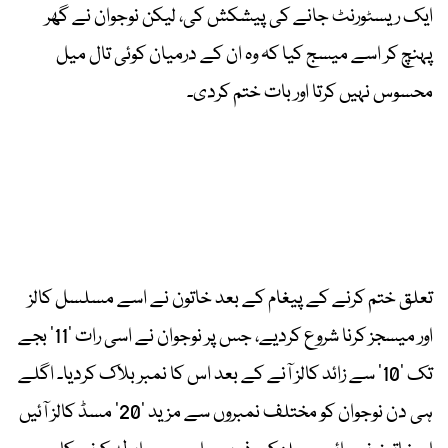
ایک ریسٹورنٹ جانے کی پیشکش کی، لیکن نوجوان نے گھر
پہنچ کر اسے میسج کیا کہ وہ ان کے درمیان کوئی تال میل
محسوس نہیں کرتا اور بات ختم کردی۔
تعلق ختم کرنے کے پیغام کے بعد خاتون نے اسے مسلسل کالز
اور میسجز کرنا شروع کردیے، جس پر نوجوان نے اسی رات ’11’ بجے
تک ’10’ سے زائد کالز آنے کے بعد اس کا نمبر بلاک کردیا۔ اگلے
ہی دن نوجوان کو مختلف نمبروں سے مزید ’20’ مسڈ کالز آئیں