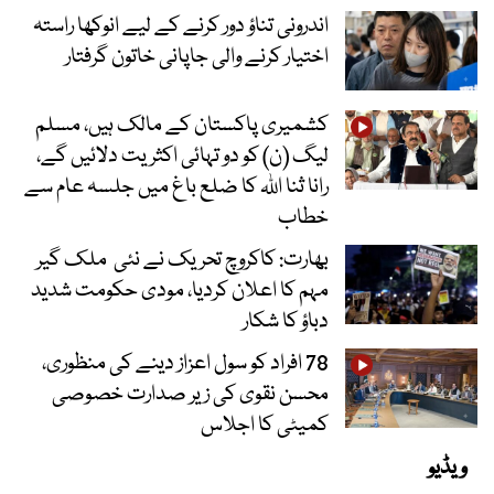
اندرونی تناؤ دور کرنے کے لیے انوکھا راستہ
اختیار کرنے والی جاپانی خاتون گرفتار
کشمیری پاکستان کے مالک ہیں، مسلم
لیگ (ن) کو دو تہائی اکثریت دلائیں گے،
رانا ثنا اللہ کا ضلع باغ میں جلسہ عام سے
خطاب
بھارت: کاکروچ تحریک نے نئی ملک گیر
مہم کا اعلان کردیا، مودی حکومت شدید
دباؤ کا شکار
78 افراد کو سول اعزاز دینے کی منظوری،
محسن نقوی کی زیر صدارت خصوصی
کمیٹی کا اجلاس
ویڈیو