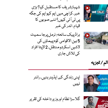
شہبازشریف کا مستقبل کیا؟ بڑی
خبر، کراچی میں ایم کیو ایم کی جگہ
پی ٹی آئی کیوں؟ نئے صوبوں کا
قیام، اندر کی خبر
براڈ پیک سانحہ: نرمل پرجا سمیت
5 بین الاقوامی کوہ پیماؤں کی
لاشیں اسکردو منتقل، 2 لاپتا افراد
کی تلاش جاری
لم / تجزیہ
اپنی زندگی کے ایڈیٹر بنیں، رائٹر
نہیں
گلا سڑا نظام اور وزیر داخلہ کی تقریر