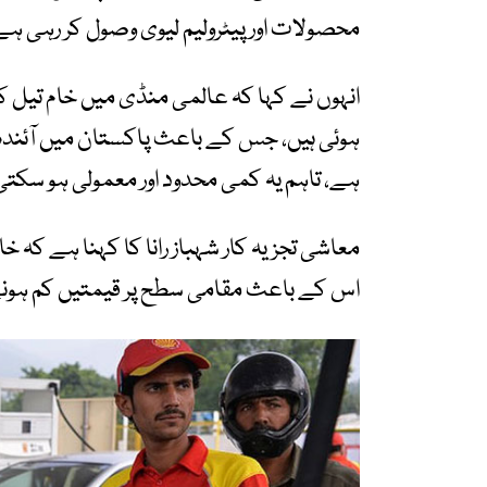
محصولات اور پیٹرولیم لیوی وصول کر رہی ہے
انہوں نے کہا کہ عالمی منڈی میں خام تیل 
ہوئی ہیں، جس کے باعث پاکستان میں آئندہ 
ہے، تاہم یہ کمی محدود اور معمولی ہو سکت
معاشی تجزیہ کار شہباز رانا کا کہنا ہے کہ خ
اس کے باعث مقامی سطح پر قیمتیں کم ہونے