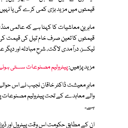
قیمتوں میں مزید بڑی کمی کرے گی یا نہیں
ماہرینِ معاشیات کا کہنا ہے کہ عالمی منڈ
قیمتوں کا تعین صرف خام تیل کی قیمت کی بنیا
ٹیکسز، درآمدی لاگت، شرحِ مبادلہ اور دیگر 
مزید پڑھیں:
پیٹرولیم مصنوعات سستی ہونے 
ماہرِ معیشت ڈاکٹر خاقان نجیب نے اس حوال
والے معاہدے کے تحت پیٹرولیم مصنوعات پر وص
ہے۔