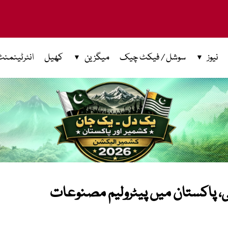
نیوز
سوشل / فیکٹ چیک
میگزین
کھیل
انٹرٹینمنٹ
، پاکستان میں پیٹرولیم مصنوعات