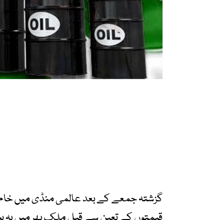
گزشتہ جمعے کے بعد عالمی منڈی میں خام 
قیمتوں کے تعین سے قبل ملک بھر میں یہ بح