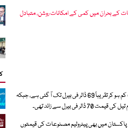
ات کے بحران میں کمی کے امکانات روشن، متبادل
کا
بین الاقوامی مارکیٹ میں خام تیل کی قیمت کم ہو کر تقریباً 69 ڈالر فی بیرل تک آ گئی ہے، جبکہ
فی بیرل سے زائد تھی۔
پاکستان میں بھی پیٹرولیم مصنوعات کی قیمتوں