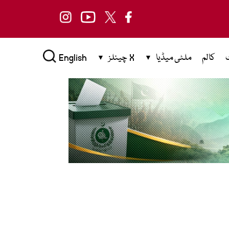
کالم
ملٹی میڈیا
X چینلز
English