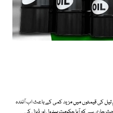
تیل کی قیمتوں میں مزید کمی کے باعث اب آئندہ
ث جاری ہے کہ آیا حکومت پیٹرول اور ڈیزل کی