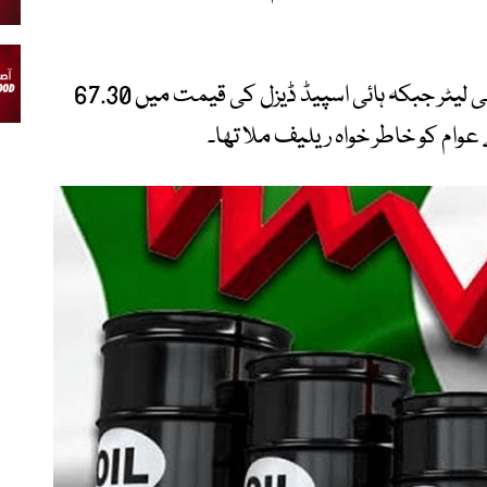
حکومت نے پیٹرول کی قیمت میں 74 روپے فی لیٹر جبکہ ہائی اسپیڈ ڈیزل کی قیمت میں 67.30
وام کو خاطر خواہ ریلیف ملا تھا۔