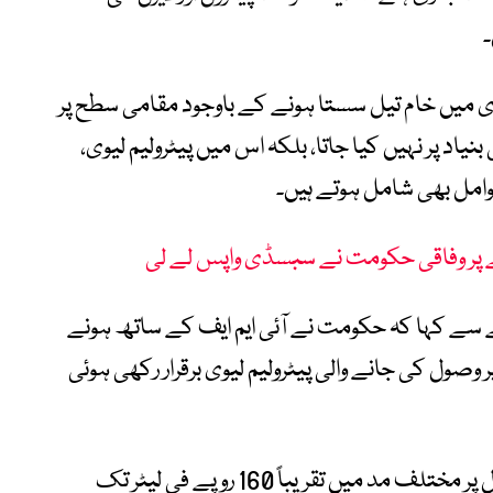
۔
ی میں خام تیل سستا ہونے کے باوجود مقامی سطح پر
د پر نہیں کیا جاتا، بلکہ اس میں پیٹرولیم لیوی،
عوامل بھی شامل ہوتے ہیں۔
پر وفاقی حکومت نے سبسڈی واپس لے لی
ے سے کہا کہ حکومت نے آئی ایم ایف کے ساتھ ہونے
ول کی جانے والی پیٹرولیم لیوی برقرار رکھی ہوئی
ان کے مطابق حکومت اس وقت پیٹرول اور ڈیزل پر مختلف مد میں تقریباً 160 روپے فی لیٹر تک