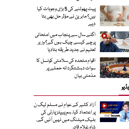
پیٹ پھولنے کی 5 بڑی وجوہات کیا
ہیں؟ ماہرین نے مؤثر حل بھی بتا
دیے
اگلے سال سے پنجاب میں امتحانی
پرچے کیسے چیک ہوں گے؟ وزیر
تعلیم نے جدید طریقہ بتادیا
اقوام متحدہ کی سلامتی کونسل کا
سوات دہشتگردانہ حملے پر
مذمتی بیان
ڈیو
آزاد کشیر کے عوام نے مسلم لیگ ن
پر اعتماد کیا، ہم پیپلز پارٹی کی
بلیک میلنگ میں نہیں آئیں گے،
شاہ غلام قادر