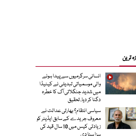
زہ ترین
انسانی سرگرمیوں سے پیدا ہونے
والی موسمیاتی تبدیلی نے کینیڈا
میں شدید جنگلاتی آگ کا خطرہ
دگنا کر دیا، تحقیق
سیاسی انتقام؟ بھارتی عدالت نے
معروف جریدے کے سابق ایڈیٹر کو
زیادتی کیس میں 10 سال قید کی
سزا سنا دی