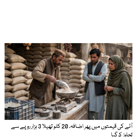
آٹے کی قیمتوں میں پھر اضافہ، 20 کلو تھیلا 3 ہزار روپے سے
تجاوز کرگیا