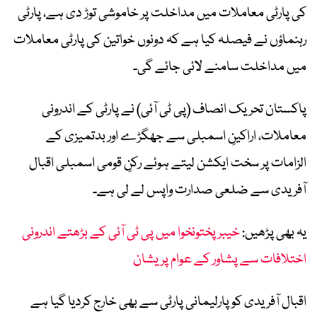
کی پارٹی معاملات میں مداخلت پر خاموشی توڑ دی ہے، پارٹی
رہنماؤں نے فیصلہ کیا ہے کہ دونوں خواتین کی پارٹی معاملات
میں مداخلت سامنے لائی جائے گی۔
پاکستان تحریک انصاف (پی ٹی آئی) نے پارٹی کے اندرونی
معاملات، اراکینِ اسمبلی سے جھگڑے اور بدتمیزی کے
الزامات پر سخت ایکشن لیتے ہوئے رکنِ قومی اسمبلی اقبال
آفریدی سے ضلعی صدارت واپس لے لی ہے۔
یہ بھی پڑھیں:
خیبرپختونخوا میں پی ٹی آئی کے بڑھتے اندرونی
اختلافات سے پشاور کے عوام پریشان
اقبال آفریدی کو پارلیمانی پارٹی سے بھی خارج کردیا گیا ہے