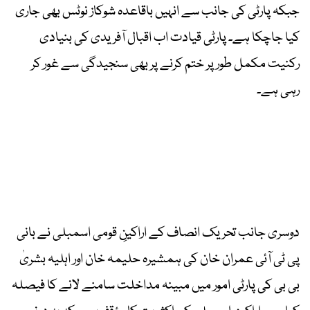
جبکہ پارٹی کی جانب سے انہیں باقاعدہ شوکاز نوٹس بھی جاری
کیا جاچکا ہے۔ پارٹی قیادت اب اقبال آفریدی کی بنیادی
رکنیت مکمل طور پر ختم کرنے پر بھی سنجیدگی سے غور کر
رہی ہے۔
دوسری جانب تحریک انصاف کے اراکینِ قومی اسمبلی نے بانی
پی ٹی آئی عمران خان کی ہمشیرہ حلیمہ خان اور اہلیہ بشریٰ
بی بی کی پارٹی امور میں مبینہ مداخلت سامنے لانے کا فیصلہ