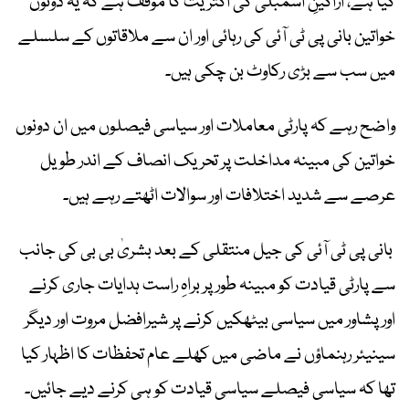
کیا ہے، اراکینِ اسمبلی کی اکثریت کا مؤقف ہے کہ یہ دونوں
خواتین بانی پی ٹی آئی کی رہائی اور ان سے ملاقاتوں کے سلسلے
میں سب سے بڑی رکاوٹ بن چکی ہیں۔
واضح رہے کہ پارٹی معاملات اور سیاسی فیصلوں میں ان دونوں
خواتین کی مبینہ مداخلت پر تحریک انصاف کے اندر طویل
عرصے سے شدید اختلافات اور سوالات اٹھتے رہے ہیں۔
بانی پی ٹی آئی کی جیل منتقلی کے بعد بشریٰ بی بی کی جانب
سے پارٹی قیادت کو مبینہ طور پر براہِ راست ہدایات جاری کرنے
اور پشاور میں سیاسی بیٹھکیں کرنے پر شیرافضل مروت اور دیگر
سینیئر رہنماؤں نے ماضی میں کھلے عام تحفظات کا اظہار کیا
تھا کہ سیاسی فیصلے سیاسی قیادت کو ہی کرنے دیے جائیں۔