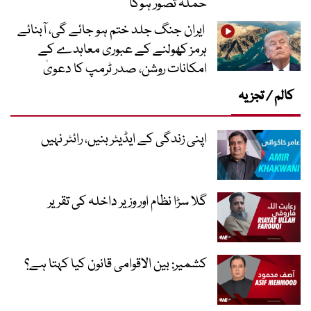
حملہ تصور ہوگا
ایران جنگ جلد ختم ہو جائے گی، آبنائے
ہرمز کھولنے کے عبوری معاہدے کے
امکانات روشن، صدر ٹرمپ کا دعویٰ
کالم / تجزیہ
اپنی زندگی کے ایڈیٹر بنیں، رائٹر نہیں
گلا سڑا نظام اور وزیر داخلہ کی تقریر
کشمیر: بین الاقوامی قانون کیا کہتا ہے؟