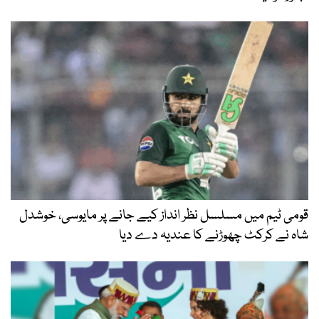
قومی ٹیم میں مسلسل نظر انداز کیے جانے پر مایوسی، خوشدل
شاہ نے کرکٹ چھوڑنے کا عندیہ دے دیا