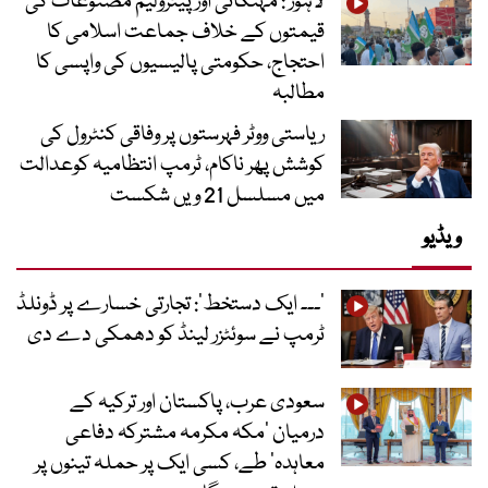
لاہور : مہنگائی اور پیٹرولیم مصنوعات کی
قیمتوں کے خلاف جماعت اسلامی کا
احتجاج، حکومتی پالیسیوں کی واپسی کا
مطالبہ
ریاستی ووٹر فہرستوں پر وفاقی کنٹرول کی
کوشش پھر ناکام، ٹرمپ انتظامیہ کوعدالت
میں مسلسل 21 ویں شکست
ویڈیو
’۔۔۔ ایک دستخط‘: تجارتی خسارے پر ڈونلڈ
ٹرمپ نے سوئٹزر لینڈ کو دھمکی دے دی
سعودی عرب، پاکستان اور ترکیہ کے
درمیان ’مکہ مکرمہ مشترکہ دفاعی
معاہدہ‘ طے، کسی ایک پر حملہ تینوں پر