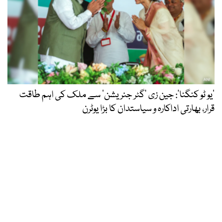
’یو ٹو کنگنا‘: جین زی ’گٹر جنریشن‘ سے ملک کی اہم طاقت
قرار، بھارتی اداکارہ و سیاستدان کا بڑا یوٹرن