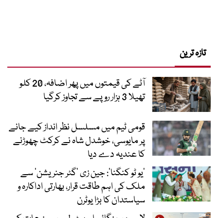
تازہ ترین
آٹے کی قیمتوں میں پھر اضافہ، 20 کلو
تھیلا 3 ہزار روپے سے تجاوز کرگیا
قومی ٹیم میں مسلسل نظر انداز کیے جانے
پر مایوسی، خوشدل شاہ نے کرکٹ چھوڑنے
کا عندیہ دے دیا
’یو ٹو کنگنا‘: جین زی ’گٹر جنریشن‘ سے
ملک کی اہم طاقت قرار، بھارتی اداکارہ و
سیاستدان کا بڑا یوٹرن