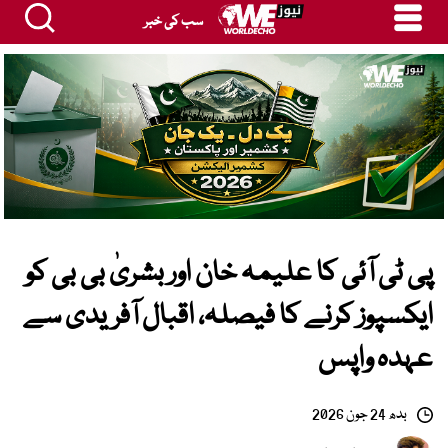
سب کی خبر
پی ٹی آئی کا علیمہ خان اور بشریٰ بی بی کو
ایکسپوز کرنے کا فیصلہ، اقبال آفریدی سے
عہدہ واپس
بدھ 24 جون 2026