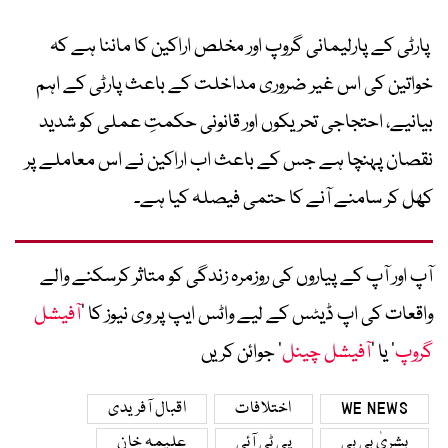
پارٹی کے پارلیمانی گروپ اور مخلص اراکین کا ماننا ہے کہ
خواتین کی اس غیر ضروری مداخلت کے باعث پارٹی کے اہم
بیانیے، احتجاجی تحریکوں اور قانونی حکمتِ عملی کو شدید
نقصان پہنچا ہے جس کے باعث اب اراکین نے اس معاملے پر
کھل کر سامنے آنے کا حتمی فیصلہ کیا ہے۔
آپ اور آپ کے پیاروں کی روزمرہ زندگی کو متاثر کرسکنے والے
واقعات کی اپ ڈیٹس کے لیے واٹس ایپ پر وی نیوز کا ’
آفیشل
گروپ
‘ یا ’
آفیشل چینل
‘ جوائن کریں
WE NEWS
اختلافات
اقبال آفریدی
بشریٰ بی بی
پی ٹی آئی
علیمہ خان