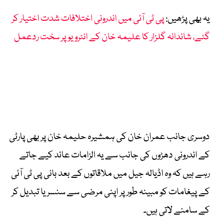
یہ بھی پڑھیں:
پی ٹی آئی میں اندرونی اختلافات شدت اختیار کر
گئے، شاندانہ گلزار کا علیمہ خان کے انٹرویو پر سخت ردعمل
دوسری جانب عمران خان کی ہمشیرہ حلیمہ خان پر بھی پارٹی
کے اندرونی دھڑوں کی جانب سے یہ الزامات عائد کیے جاتے
رہے ہیں کہ وہ اڈیالہ جیل میں ملاقاتوں کے بعد بانی پی ٹی آئی
کے پیغامات کو مبینہ طور پر اپنی مرضی سے سنسر یا تبدیل کر
کے سامنے لاتی ہیں۔