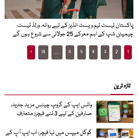
پاکستان ٹیسٹ ٹیم ویسٹ انڈیز کے لیے روانہ، ورلڈ ٹیسٹ
چیمپئن شپ کے اہم معرکے 25 جولائی سے شروع ہوں گے
Posts
>
14
6
5
4
3
2
1
…
pagination
تازہ ترین
واٹس ایپ کے گروپ چیٹس مزید جدید،
صارفین کے لیے 3 نئے فیچرز متعارف
گوگل میپس میں نیا فیچر: اب ایپ آپ کے