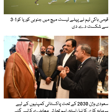
قومی ہاکی ٹیم نے پہلے ٹیسٹ میچ میں جنوبی کوریا کو 1-3
سے شکست دے دی
سعودی وژن 2030 کے تحت پاکستانی کمپنیوں کے لیے
سرمایہ کاری کا نیا راستہ، اہم تجارتی معاہدے کرلیے گئے