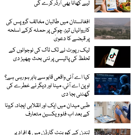
لیے کھانا بھی آرڈر کرے گی
افغانستان میں طالبان مخالف گروپس کی
کارروائیاں تیز، چوکی پر حملہ کرکے اسلحہ
پر قبضے کا دعویٰ
لیک رپورٹ نے ٹک ٹاک کی نوجوانوں کے
تحفظ کی پالیسی پر نئی بحث چھیڑ دی
کیا اے آئی واقعی قابو سے باہر ہو رہی ہے؟
اوپن اے آئی، میٹا اور دیگر نے خطرے کی
گھنٹی بجا دی
طبی میدان میں ایک اور انقلابی ایجاد، کرونا
کے بعد اب فلو ویکسین متعارف
لندن کے کووینٹ گارڈن میں 4 افراد پر