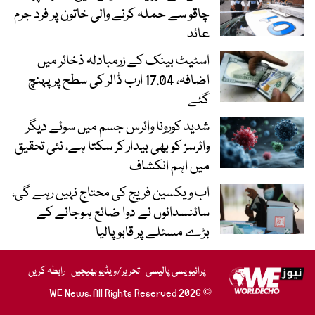
چاقو سے حملہ کرنے والی خاتون پر فرد جرم
عائد
اسٹیٹ بینک کے زرمبادلہ ذخائر میں
اضافہ، 17.04 ارب ڈالر کی سطح پر پہنچ
گئے
شدید کورونا وائرس جسم میں سوئے دیگر
وائرسز کو بھی بیدار کر سکتا ہے، نئی تحقیق
میں اہم انکشاف
اب ویکسین فریج کی محتاج نہیں رہے گی،
سائنسدانوں نے دوا ضائع ہوجانے کے
بڑے مسئلے پر قابو پالیا
پرائیویسی پالیسی
تحریر/ویڈیو بھیجیں
رابطہ کریں
© 2026 WE News. All Rights Reserved