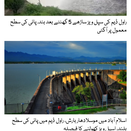
راول ڈیم کی سپل ویز ساڑھے 5 گھنٹے بعد بند، پانی کی سطح
معمول پر آگئی
اسلام آباد میں موسلادھار بارش، راول ڈیم میں پانی کی سطح
بلند، اسپل ویز کھولنے کا فیصلہ