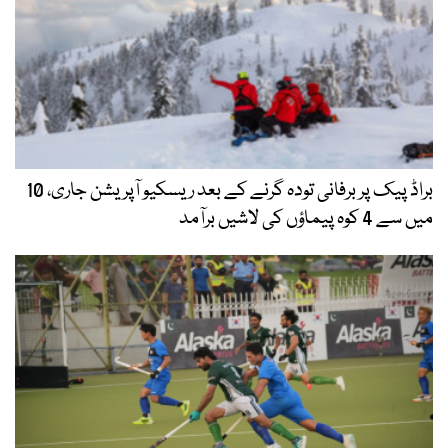
براڈ پیک پر برفانی تودہ گرنے کے بعد ریسکیو آپریشن جاری، 10
میں سے 4 کوہ پیماؤں کی لاشیں برآمد