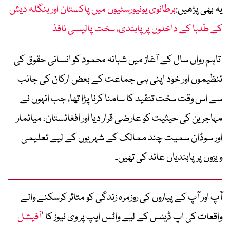
یہ بھی پڑھیں:
برطانوی یونیورسٹیوں میں پاکستان اور بنگلہ دیش
کے طلبا کے داخلوں پر پابندی، سخت پالیسی نافذ
تاہم رواں سال کے آغاز میں شبانہ محمود کو انسانی حقوق کی
تنظیموں اور خود اپنی ہی جماعت کے بعض ارکان کی جانب
سے اس وقت سخت تنقید کا سامنا کرنا پڑا تھا، جب انہوں نے
مہاجرین کی حیثیت کو عارضی قرار دیا اور افغانستان، میانمار
اور سوڈان سمیت چند ممالک کے شہریوں کے لیے تعلیمی
ویزوں پر پابندیاں عائد کی تھیں۔
آپ اور آپ کے پیاروں کی روزمرہ زندگی کو متاثر کرسکنے والے
واقعات کی اپ ڈیٹس کے لیے واٹس ایپ پر وی نیوز کا ’
آفیشل