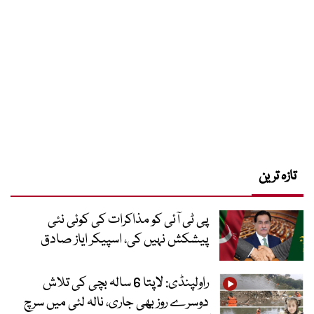
تازہ ترین
پی ٹی آئی کو مذاکرات کی کوئی نئی
پیشکش نہیں کی، اسپیکر ایاز صادق
راولپنڈی: لاپتا 6 سالہ بچی کی تلاش
دوسرے روز بھی جاری، نالہ لئی میں سرچ