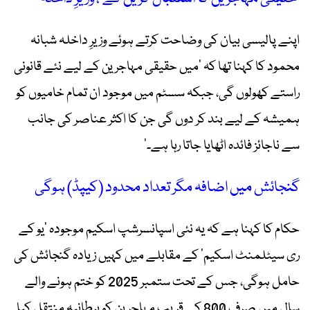
اپنے پالیسی بیان کی وضاحت کرتے ہوئے وزیرِ داخلہ شبانہ
محمود کا کہنا تھا کہ ’میں حقیقی مہاجرین کے لیے نئے قانونی
راستے کھولوں گی، جبکہ سسٹم میں موجود ان تمام خامیوں کو
ہمیشہ کے لیے بند کر دوں گی جن کا اکثر عناصر کی جانب
سے ناجائز فائدہ اٹھایا جاتا رہا ہے۔‘
گنجائش میں اضافہ مگر تعداد محدود (کیپڈ) ہوگی
حکام کا کہنا ہے کہ یہ نئی اسپانسرشپ اسکیم موجودہ ’یو کے
ری سیٹلمنٹ اسکیم‘ کے مقابلے میں کہیں زیادہ گنجائش کی
حامل ہوگی، جس کے تحت ستمبر 2025 کو ختم ہونے والے
سال میں صرف 800 کے قریب مہاجرین کو برطانیہ منتقل کیا