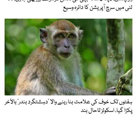
لئی میں سرچ آپریشن کا دائرہ وسیع
ہفتوں تک خوف کی علامت بنا رہنے والا ‘دہشتگرد بندر’ بالآخر
پکڑا گیا، اسکولز تاحال بند