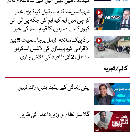
میلنگ میں نہیں آئیں گے، شاہ غلام قادر
شہبازشریف کا مستقبل کیا؟ بڑی خبر،
کراچی میں ایم کیو ایم کی جگہ پی ٹی آئی
کیوں؟ نئے صوبوں کا قیام، اندر کی خبر
براڈ پیک سانحہ: نرمل پرجا سمیت 5 بین
الاقوامی کوہ پیماؤں کی لاشیں اسکردو
منتقل، 2 لاپتا افراد کی تلاش جاری
کالم / تجزیہ
اپنی زندگی کے ایڈیٹر بنیں، رائٹر نہیں
گلا سڑا نظام اور وزیر داخلہ کی تقریر