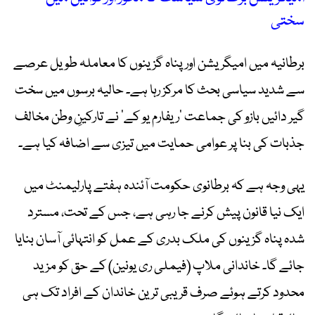
سختی
برطانیہ میں امیگریشن اور پناہ گزینوں کا معاملہ طویل عرصے
سے شدید سیاسی بحث کا مرکز رہا ہے۔ حالیہ برسوں میں سخت
گیر دائیں بازو کی جماعت ’ریفارم یو کے‘ نے تارکینِ وطن مخالف
جذبات کی بنا پر عوامی حمایت میں تیزی سے اضافہ کیا ہے۔
یہی وجہ ہے کہ برطانوی حکومت آئندہ ہفتے پارلیمنٹ میں
ایک نیا قانون پیش کرنے جا رہی ہے، جس کے تحت، مسترد
شدہ پناہ گزینوں کی ملک بدری کے عمل کو انتہائی آسان بنایا
جائے گا۔ خاندانی ملاپ (فیملی ری یونین) کے حق کو مزید
محدود کرتے ہوئے صرف قریبی ترین خاندان کے افراد تک ہی