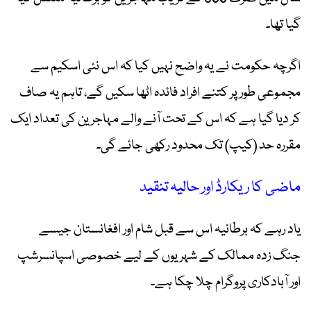
گیا تھا۔
اگرچہ حکومت نے یہ واضح نہیں کیا کہ اس نئی اسکیم سے
مجموعی طور پر کتنے افراد فائدہ اٹھا سکیں گے، تاہم یہ صاف
کر دیا گیا ہے کہ اس کے تحت آنے والے مہاجرین کی تعداد ایک
مقررہ حد (کیپ) تک محدود رکھی جائے گی۔
ماضی کا ریکارڈ اور حالیہ تنقید
یاد رہے کہ برطانیہ اس سے قبل شام اور افغانستان جیسے
جنگ زدہ ممالک کے شہریوں کے لیے خصوصی اسپانسرشپ
اور آبادکاری پروگرام چلا چکا ہے۔