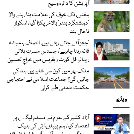
آپریشن کا دائرہ وسیع
ہفتوں تک خوف کی علامت بنا رہنے والا
‘دہشتگرد بندر’ بالآخر پکڑا گیا، اسکولز
تاحال بند
’ججز آتے جاتے رہتے ہیں، انصاف ہمیشہ
قائم رہنا چاہیے‘، جسٹس مسرت ہلالی
ریٹائر، فل کورٹ ریفرنس میں خراجِ تحسین
ملک بھر میں کون سی شاہراہیں بند کی
جائیں گی؟ جماعت اسلامی نے احتجاجی
حکمت عملی طے کرلی
ویڈیو
آزاد کشیر کے عوام نے مسلم لیگ ن پر
اعتماد کیا، ہم پیپلز پارٹی کی بلیک