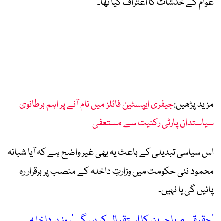
عوام کے خدشات کا اعتراف کیا تھا۔
مزید پڑھیں:
جیفری ایپسٹین فائلز میں نام آنے پر اہم برطانوی
سیاستدان پارٹی رکنیت سے مستعفی
اس سیاسی تبدیلی کے باعث یہ بھی غیر واضح ہے کہ آیا شبانہ
محمود نئی حکومت میں وزارتِ داخلہ کے منصب پر برقرار رہ
پائیں گی یا نہیں۔
’حقیقی مہاجرین کا استقبال کریں گے‘، وزیرِ داخلہ