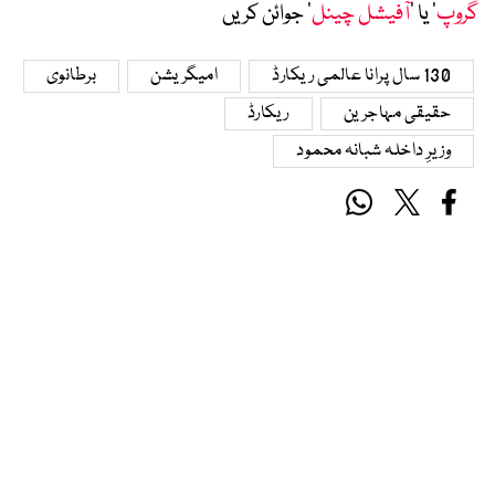
گروپ
‘ یا ’
آفیشل چینل
‘ جوائن کریں
130 سال پرانا عالمی ریکارڈ
امیگریشن
برطانوی
حقیقی مہاجرین
ریکارڈ
وزیرِ داخلہ شبانہ محمود