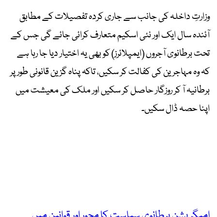
وزارتِ داخلہ کی جانب سے جاری کردہ تفصیلات کے مطابق
آئندہ سال ایک اور نئی اسکیم متعارف کرائی جائے گی جس کے
تحت برطانوی آجروں (ایمپلائرز) کو بھی یہ اختیار دیا جا رہا ہے
کہ وہ مہاجرین کی کفالت کر سکیں، تاکہ پناہ گزین قانونی طور پر
برطانیہ آ کر روزگار حاصل کر سکیں اور ملک کی معیشت میں
اپنا حصہ ڈال سکیں۔
امیگریشن برطانوی سیاست کا محور اور قوانین میں