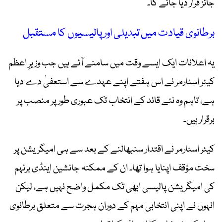
جائز قرار دیا جائے گا۔
برطانوی قیادت میں تبدیلی اور پالیسیوں کا مستقبل
یہ اعلانات ایک ایسے وقت میں سامنے آئے ہیں جب وزیرِ اعظم
کیئر اسٹارمر نے اس ہفتے اپنے عہدے سے استعفیٰ دے دیا
ہے، تاہم وہ نئے قائد کے انتخاب تک عبوری طور پر منصب پر
برقرار ہیں۔
کیئر اسٹارمر نے اقتدار سنبھالنے کے بعد سے ہی امیگریشن پر
سخت مؤقف اپنایا ہوا تھا۔ ان کے ممکنہ جانشین اینڈی برنہم
کی امیگریشن پالیسی ابھی تک مکمل واضح نہیں ہے، لیکن
انہوں نے اپنی انتخابی مہم کے دوران ہجرت سے متعلق برطانوی