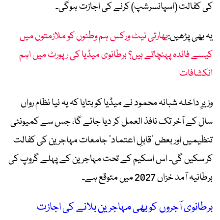
کی کفالت (اسپانسرشپ) کرنے کی اجازت ہوگی۔
یہ بھی پڑھیں:
بھارتی نیٹ ورکس ہم وطنوں کو ملازمتوں میں
کیسے فائدہ پہنچاتے ہیں؟ برطانوی میڈیا کی رپورٹ میں اہم
انکشافات
وزیرِ داخلہ شبانہ محمود نے میڈیا کو بتایا کہ یہ نیا نظام رواں
سال کے آخر تک نافذ العمل کر دیا جائے گا، جس سے کمیونٹی
تنظیمیں اور بعض ’قابلِ اعتماد‘ جامعات مہاجرین کی کفالت
کر سکیں گی۔ اس اسکیم کے تحت مہاجرین کے پہلے گروپ کی
برطانیہ آمد خزاں 2027 میں متوقع ہے۔
برطانوی آجروں کو بھی مہاجرین بلانے کی اجازت