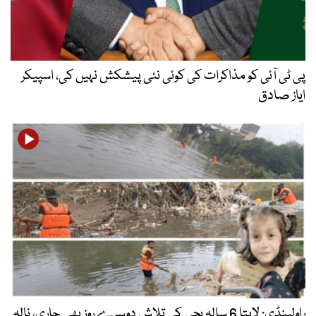
پی ٹی آئی کو مذاکرات کی کوئی نئی پیشکش نہیں کی، اسپیکر
ایاز صادق
راولپنڈی: لاپتا 6 سالہ بچی کی تلاش دوسرے روز بھی جاری، نالہ