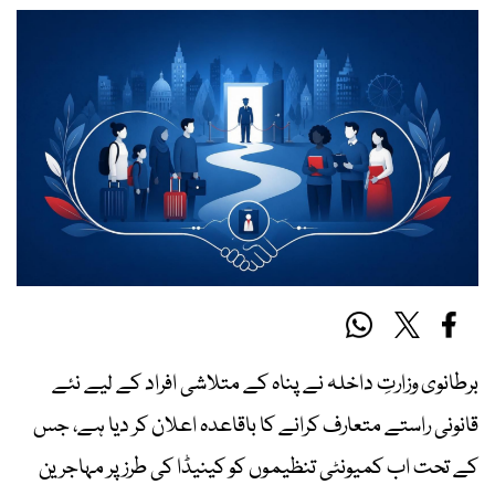
برطانوی وزارتِ داخلہ نے پناہ کے متلاشی افراد کے لیے نئے
قانونی راستے متعارف کرانے کا باقاعدہ اعلان کر دیا ہے، جس
کے تحت اب کمیونٹی تنظیموں کو کینیڈا کی طرز پر مہاجرین