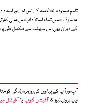
تاہم موجودہ انتظامیہ کے اس نئے اور استا
مصروف عمل تمام اساتذہ اب اس مالی کٹوتی
کے دوران بھی اس سہولت سے مکمل طور پر 
آپ اور آپ کے پیاروں کی روزمرہ زندگی کو 
ایپ پر وی نیوز کا ’
آفیشل گروپ
‘ یا ’
آفیشل چی