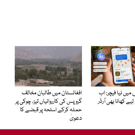
یں نیا فیچر: اب
افغانستان میں طالبان مخالف
یے کھانا بھی آرڈر
گروپس کی کارروائیاں تیز، چوکی پر
حملہ کرکے اسلحہ پر قبضے کا
دعویٰ