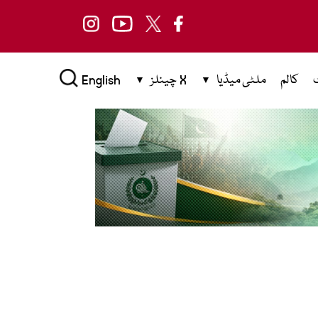
کالم
ملٹی میڈیا
X چینلز
English