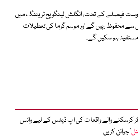
د دوست فیصلے کے تحت، انگلش لینگویج ٹریننگ میں
 سے محفوظ رہیں گے اور موسم گرما کی تعطیلات
مستفید ہو سکیں گے۔
متاثر کرسکنے والے واقعات کی اپ ڈیٹس کے لیے واٹس
نل
‘ جوائن کریں