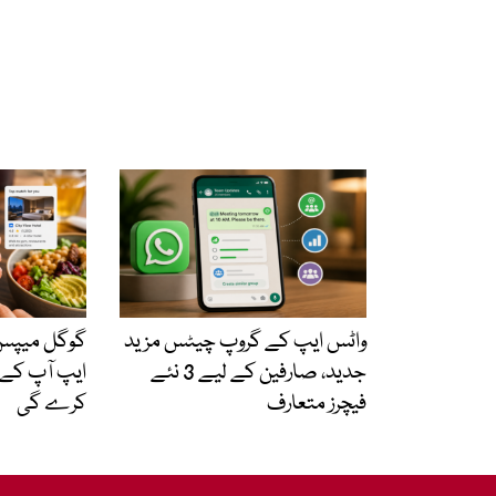
واٹس ایپ کے گروپ چیٹس مزید
گوگل میپس م
جدید، صارفین کے لیے 3 نئے
ایپ آپ کے ل
فیچرز متعارف
کرے گی