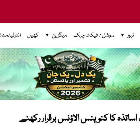
نیوز
سوشل / فیکٹ چیک
میگزین
کھیل
انٹرٹینمنٹ
اساتذہ کا کنوینس الاؤنس برقرار رکھنے