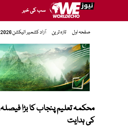
سب کی خبر
صفحہ اول
تازہ ترین
آزاد کشمیر الیکشن 2026
محکمہ تعلیم پنجاب کا بڑا فیصلہ، 
کی ہدایت