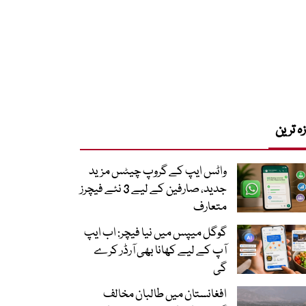
زہ ترین
واٹس ایپ کے گروپ چیٹس مزید
جدید، صارفین کے لیے 3 نئے فیچرز
متعارف
گوگل میپس میں نیا فیچر: اب ایپ
آپ کے لیے کھانا بھی آرڈر کرے
گی
افغانستان میں طالبان مخالف