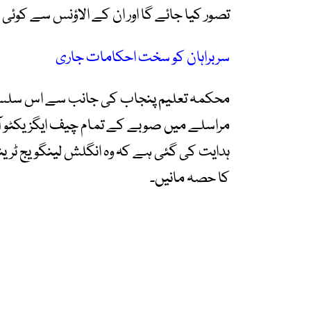
تصور کیا جائے گا اور ان کے الاؤنس سے کوئی
سربراہان کو سخت احکامات جاری
محکمہ تعلیم پنجاب کی جانب سے اس سلسلے
مراسلے میں صوبے کے تمام چیف ایگزیکٹو آف
ہدایت کی گئی ہے کہ وہ انگلش لینگویج ٹر
کا حصہ مانیں۔