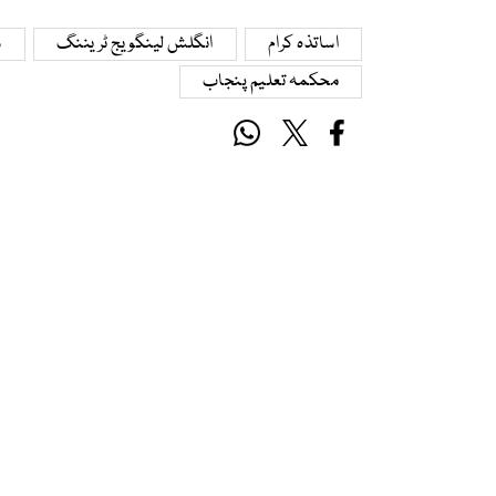
اساتذہ کرام
انگلش لینگویج ٹریننگ
س
محکمہ تعلیم پنجاب