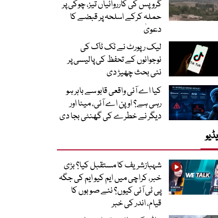
گروپس کی کارروائیاں تیز، چوکی پر
حملہ کرکے اسلحہ پر قبضے کا
دعویٰ
لیک رپورٹ نے ٹک ٹاک کی
نوجوانوں کے تحفظ کی پالیسی پر
نئی بحث چھیڑ دی
کیا اے آئی واقعی قابو سے باہر ہو
رہی ہے؟ اوپن اے آئی، میٹا اور
دیگر نے خطرے کی گھنٹی بجا دی
ڈیو
شہبازشریف کا مستقبل کیا؟ بڑی
خبر، کراچی میں ایم کیو ایم کی جگہ
پی ٹی آئی کیوں؟ نئے صوبوں کا
قیام، اندر کی خبر