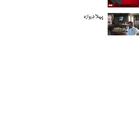
پہلا دروازہ