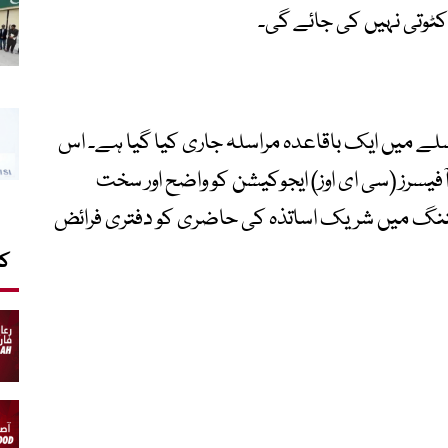
 کٹوتی نہیں کی جائے گی۔
 میں ایک باقاعدہ مراسلہ جاری کیا گیا ہے۔ اس
یسرز (سی ای اوز) ایجوکیشن کو واضح اور سخت
یننگ میں شریک اساتذہ کی حاضری کو دفتری فرائض
کا