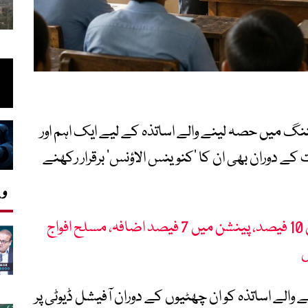
گ میں حصہ لینے والے اساتذہ کے لیے ایک اہم اور
کے دوران بھی ان کا ‘کنوینس الاؤنس’ برقرار رکھنے
وی
بجٹ 26-2025: تنخواہوں میں 10 فیصد، پینشن میں 7 فیصد اضافہ، مسلح افواج
س
لے اساتذہ کو ان چھٹیوں کے دوران آفیشل ڈیوٹی پر