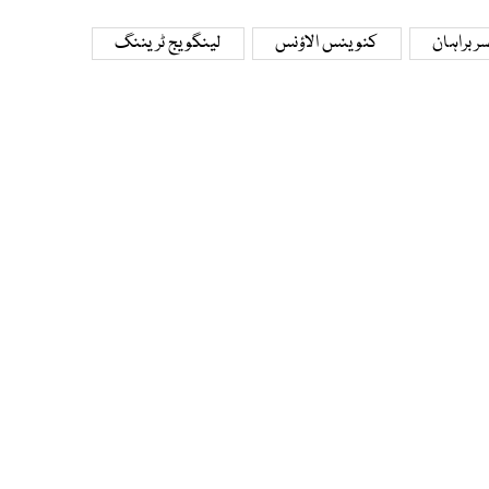
ربراہان
کنوینس الاؤنس
لینگویج ٹریننگ