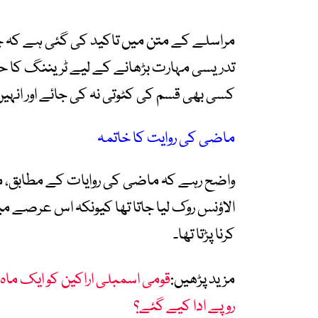
مراسلے کے متن میں تاکید کی گئی ہے کہ چو
تدریسی مہارت بڑھانے کے لیے ٹریننگ کا حص
کسی بھی قسم کی کٹوتی نہ کی جائے اور انہیں
ماضی کی روایت کا خاتمہ
واضح رہے کہ ماضی کی روایات کے مطابق، مو
الاؤنس روک لیا جاتا تھا کیونکہ اس عرصے میں 
کرنا پڑتا تھا۔
مزید پڑھیں:
قومی اسمبلی اراکین کو ایک ماہ م
روپے ادا کیے گئے؟