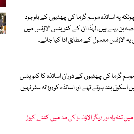
نکہ یہ اساتذہ موسم گرما کی چھٹیوں کے باوجود
ہ بن رہے ہیں، لہٰذا ان کے کنوینس الاؤنس میں
 یہ الاؤنس معمول کے مطابق ادا کیا جائے۔
سم گرما کی چھٹیوں کے دوران اساتذہ کا کنوینس
اسکول بند ہوتے تھے اور اساتذہ کو روزانہ سفر نہیں
یں تنخواہ اور دیگر الاؤنسز کی مد میں کتنے کروڑ