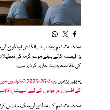
محکمہ تعلیم پنجاب نے انگلش لینگویج ٹرینن
بڑا فیصلہ کرتے ہوئے موسم گرما کی تعطیلات 
کی باقاعدہ ہدایت جاری کر دی ہے۔
یہ بھی پڑھیں:
کے افسران اور جوانوں کے لیے اسپیشل الاؤن
محکمہ تعلیم کے مطابق ٹریننگ حاصل کرنے وا