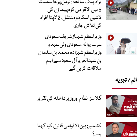
براڈ پیک سانحہ: نرمل پرجا سمیت
5 بین الاقوامی کوہ پیماؤں کی
لاشیں اسکردو منتقل، 2 لاپتا افراد
کی تلاش جاری
وزیراعظم شہباز شریف سعودی
عرب روانہ، سعودی ولی عہد و
وزیراعظم شہزادہ محمد بن سلمان
بن عبدالعزیز آل سعود سے اہم
ملاقات کریں گے
لم / تجزیہ
گلا سڑا نظام اور وزیر داخلہ کی تقریر
کشمیر: بین الاقوامی قانون کیا کہتا
ہے؟