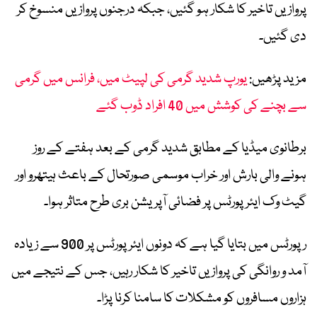
پروازیں تاخیر کا شکار ہو گئیں، جبکہ درجنوں پروازیں منسوخ کر
دی گئیں۔
مزید پڑھیں:
یورپ شدید گرمی کی لپیٹ میں، فرانس میں گرمی
سے بچنے کی کوشش میں 40 افراد ڈوب گئے
برطانوی میڈیا کے مطابق شدید گرمی کے بعد ہفتے کے روز
ہونے والی بارش اور خراب موسمی صورتحال کے باعث ہیتھرو اور
گیٹ وک ایئرپورٹس پر فضائی آپریشن بری طرح متاثر ہوا۔
رپورٹس میں بتایا گیا ہے کہ دونوں ایئرپورٹس پر 900 سے زیادہ
آمد و روانگی کی پروازیں تاخیر کا شکار رہیں، جس کے نتیجے میں
ہزاروں مسافروں کو مشکلات کا سامنا کرنا پڑا۔