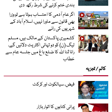
بندی ختم کرنے کی شرط رکھ دی
اگر عام آدمی کا احتساب ہوتا ہے تو وزرا
بھی قانون سے ماورا نہیں، اسلام آباد کے
شہریوں کی رائے
کشمیری پاکستان کے مالک ہیں، مسلم
لیگ (ن) کو دو تہائی اکثریت دلائیں گے،
رانا ثنا اللہ کا ضلع باغ میں جلسہ عام سے
خطاب
کالم / تجزیہ
فیض، سیالکوٹ اور کرکٹ
پرانی کتابوں کا اتوار بازار