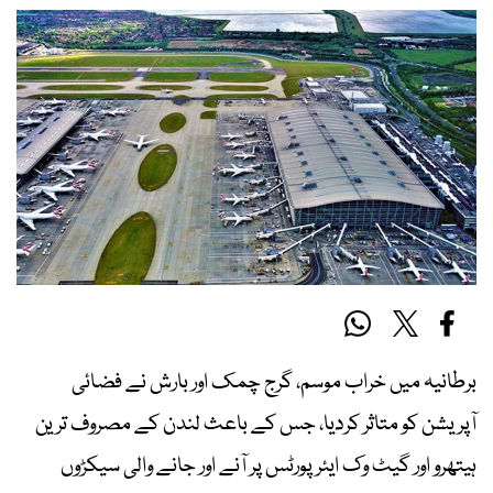
برطانیہ میں خراب موسم، گرج چمک اور بارش نے فضائی
آپریشن کو متاثر کردیا، جس کے باعث لندن کے مصروف ترین
ہیتھرو اور گیٹ وک ایئرپورٹس پر آنے اور جانے والی سیکڑوں