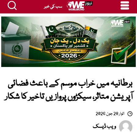
سب کی خبر
برطانیہ میں خراب موسم کے باعث فضائی
آپریشن متاثر، سیکڑوں پروازیں تاخیر کا شکار
اتوار 28 جون 2026
ویب ڈیسک