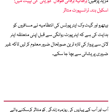
مزید پڑھیں:
برطانیہ برفانی طوفان ’گوریٹی‘ کی لپیٹ میں:
اسکول بند، ٹرانسپورٹ متاثر
ہیتھرو اور گیٹ وک ایئرپورٹس کی انتظامیہ نے مسافروں کو
ہدایت کی ہے کہ ایئرپورٹ روانگی سے قبل اپنی متعلقہ ایئر
لائن سے پرواز کی تازہ ترین صورتحال ضرور معلوم کر لیں تاکہ غیر
ضروری پریشانی سے بچا جا سکے۔
آپ اور آپ کے پیاروں کی روزمرہ زندگی کو متاثر کرسکنے والے