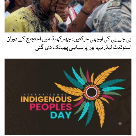
بی جے پی کی اوچھی حرکتیں: جھارکھنڈ میں احتجاج کے دوران
اسٹوڈنٹ لیڈر نیہا بورا پر سیاہی پھینک دی گئی