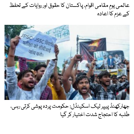
عالمی یومِ مقامی اقوام، پاکستان کا حقوق اور روایات کے تحفظ
کے عزم کا اعادہ
جھارکھنڈ پیپر لیک اسکینڈل: حکومت پردہ پوشی کرتی رہی،
طلبہ کا احتجاج شدت اختیار کر گیا