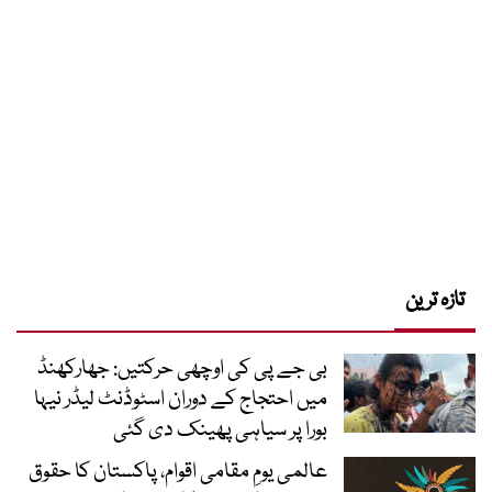
تازہ ترین
بی جے پی کی اوچھی حرکتیں: جھارکھنڈ
میں احتجاج کے دوران اسٹوڈنٹ لیڈر نیہا
بورا پر سیاہی پھینک دی گئی
عالمی یومِ مقامی اقوام، پاکستان کا حقوق