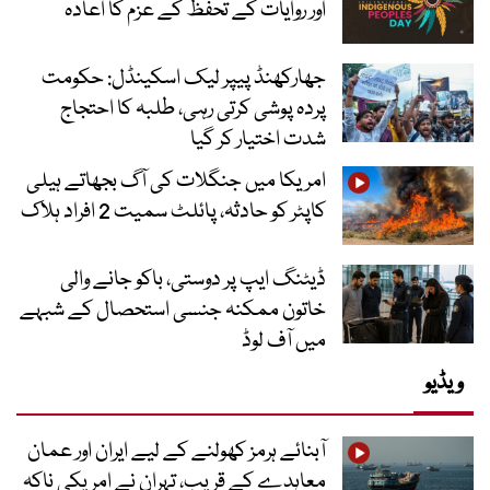
اور روایات کے تحفظ کے عزم کا اعادہ
جھارکھنڈ پیپر لیک اسکینڈل: حکومت
پردہ پوشی کرتی رہی، طلبہ کا احتجاج
شدت اختیار کر گیا
امریکا میں جنگلات کی آگ بجھاتے ہیلی
کاپٹر کو حادثہ، پائلٹ سمیت 2 افراد ہلاک
ڈیٹنگ ایپ پر دوستی، باکو جانے والی
خاتون ممکنہ جنسی استحصال کے شبہے
میں آف لوڈ
ویڈیو
آبنائے ہرمز کھولنے کے لیے ایران اور عمان
معاہدے کے قریب، تہران نے امریکی ناکہ