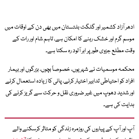
ادھر آزاد کشمیر اور گلگت بلتستان میں بھی دن کے اوقات میں
موسم گرم اور خشک رہنے کا امکان ہے، تاہم شام اور رات کے
وقت مطلع جزوی طور پر ابر آلود رہ سکتا ہے۔
محکمہ موسمیات نے شہریوں، خصوصاً بچوں، بزرگوں اور بیمار
افراد کو احتیاطی تدابیر اختیار کرنے، پانی کا زیادہ استعمال کرنے
اور شدید دھوپ میں غیر ضروری نقل و حرکت سے گریز کرنے کی
ہدایت کی ہے۔
آپ اور آپ کے پیاروں کی روزمرہ زندگی کو متاثر کرسکنے والے