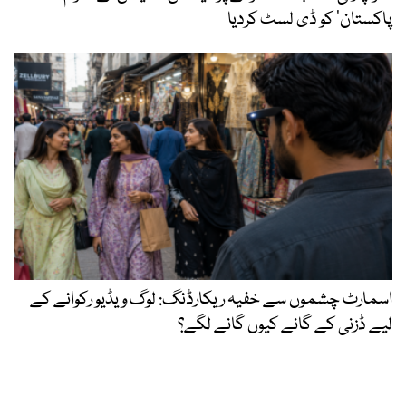
پاکستان‘ کو ڈی لسٹ کردیا
اسمارٹ چشموں سے خفیہ ریکارڈنگ: لوگ ویڈیو رکوانے کے
لیے ڈزنی کے گانے کیوں گانے لگے؟