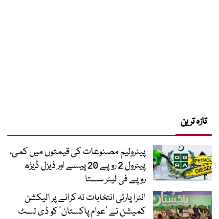
تازہ ترین
پیٹرولیم مصنوعات کی قیمتوں میں کمی،
پیٹرول 2 روپے 20 پیسے اور ڈیزل ڈیڑھ
روپے فی لیٹر سستا
انٹرا پارٹی انتخابات نہ کرانے پر الیکشن
کمیشن نے ’عوام پاکستان‘ کو ڈی لسٹ