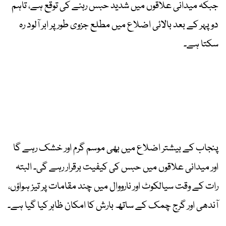
جبکہ میدانی علاقوں میں شدید حبس رہنے کی توقع ہے، تاہم
دوپہر کے بعد بالائی اضلاع میں مطلع جزوی طور پر ابر آلود رہ
سکتا ہے۔
پنجاب کے بیشتر اضلاع میں بھی موسم گرم اور خشک رہے گا
اور میدانی علاقوں میں حبس کی کیفیت برقرار رہے گی۔ البتہ
رات کے وقت سیالکوٹ اور نارووال میں چند مقامات پر تیز ہواؤں،
آندھی اور گرج چمک کے ساتھ بارش کا امکان ظاہر کیا گیا ہے۔