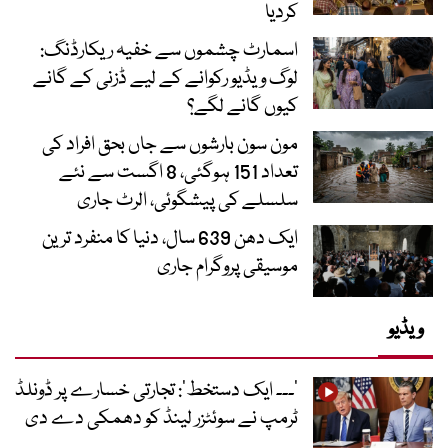
کردیا
اسمارٹ چشموں سے خفیہ ریکارڈنگ:
لوگ ویڈیو رکوانے کے لیے ڈزنی کے گانے
کیوں گانے لگے؟
مون سون بارشوں سے جاں بحق افراد کی
تعداد 151 ہوگئی، 8 اگست سے نئے
سلسلے کی پیشگوئی، الرٹ جاری
ایک دھن 639 سال، دنیا کا منفرد ترین
موسیقی پروگرام جاری
ویڈیو
’۔۔۔ ایک دستخط‘: تجارتی خسارے پر ڈونلڈ
ٹرمپ نے سوئٹزر لینڈ کو دھمکی دے دی