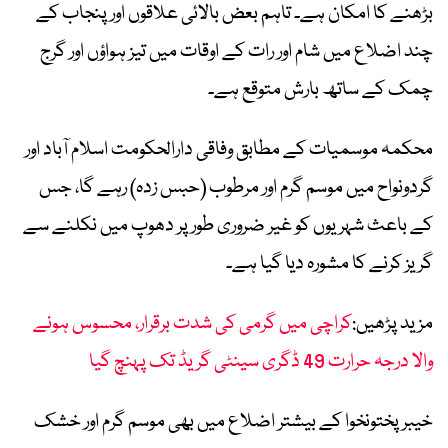
بڑھنے کا امکان ہے۔ تاہم بعض بالائی علاقوں اور پنجاب کے
چند اضلاع میں شام اور رات کے اوقات میں تیز ہواؤں اور گرج
چمک کے ساتھ بارش متوقع ہے۔
محکمہ موسمیات کے مطابق وفاقی دارالحکومت اسلام آباد اور
گردونواح میں موسم گرم اور مرطوب (حبس زدہ) رہے گا، جس
کے باعث شہریوں کو غیر ضروری طور پر دھوپ میں نکلنے سے
گریز کرنے کا مشورہ دیا گیا ہے۔
مزید پڑھیں:
کراچی میں گرمی کی شدت برقرار، محسوس ہونے
والا درجہ حرارت 49 ڈگری سینٹی گریڈ تک پہنچ گیا
خیبرپختونخوا کے بیشتر اضلاع میں بھی موسم گرم اور خشک