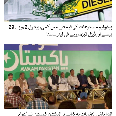
پیٹرولیم مصنوعات کی قیمتوں میں کمی، پیٹرول 2 روپے 20
پیسے اور ڈیزل ڈیڑھ روپے فی لیٹر سستا
انٹرا پارٹی انتخابات نہ کرانے پر الیکشن کمیشن نے ’عوام