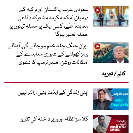
سعودی عرب، پاکستان اور ترکیہ کے
درمیان ’مکہ مکرمہ مشترکہ دفاعی
معاہدہ‘ طے، کسی ایک پر حملہ تینوں پر
حملہ تصور ہوگا
ایران جنگ جلد ختم ہو جائے گی، آبنائے
ہرمز کھولنے کے عبوری معاہدے کے
امکانات روشن، صدر ٹرمپ کا دعویٰ
کالم / تجزیہ
اپنی زندگی کے ایڈیٹر بنیں، رائٹر نہیں
گلا سڑا نظام اور وزیر داخلہ کی تقریر