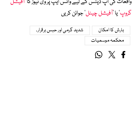
واقعات کی اپ ڈیٹس کے لیے واٹس ایپ پر وی نیوز کا ’
آفیشل
گروپ
‘ یا ’
آفیشل چینل
‘ جوائن کریں
بارش کا امکان
شدید گرمی اور حبس برقرار،
محکمہ موسمیات