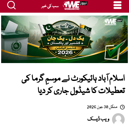
سب کی خبر
اسلام آباد ہائیکورٹ نے موسمِ گرما کی
تعطیلات کا شیڈول جاری کر دیا
منگل 30 جون 2026
ویب ڈیسک