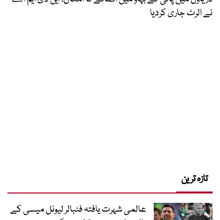
نے الرٹ جاری کردیا
تازہ ترین
عالمی شہرت یافتہ فٹبالر لیونل میسی کے