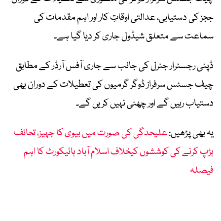
ججز کی دستیابی، عدالتی اوقاتِ کار اور اہم مقدمات کی
سماعت سے متعلق شیڈول جاری کر دیا گیا ہے۔
ڈپٹی رجسٹرار جنرل کی جانب سے جاری آفس آرڈر کے مطابق
چیف جسٹس سرفراز ڈوگر گرمیوں کی تعطیلات کے دوران بھی
دستیاب رہیں گے اور چھٹی نہیں کریں گے۔
یہ بھی پڑھیں:
علیحدگی کی صورت میں بیوی کا جہیز، تحائف
ہڑپ کرنے کی کوششوں کیخلاف اسلام آباد ہائیکورٹ کا اہم
فیصلہ