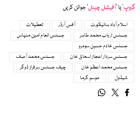
گروپ
‘ یا ’
آفیشل چینل
‘ جوائن کریں
اسلام آباد ہائیکورٹ
آفس آرڈر
تعطیلات
جسٹس ارباب محمد طاہر
جسٹس انعام امین منہاس
جسٹس خادم حسین سومرو
جسٹس سردار اعجاز اسحاق خان
جسٹس محمد آصف
جسٹس محمد اعظم خان
چیف جسٹس سرفراز ڈوگر
شیڈول
موسم گرما