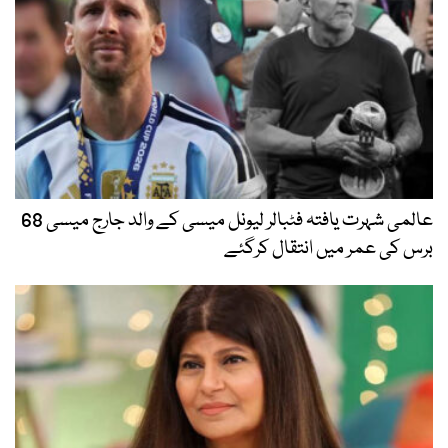
عالمی شہرت یافتہ فٹبالر لیونل میسی کے والد جارج میسی 68
برس کی عمر میں انتقال کرگئے