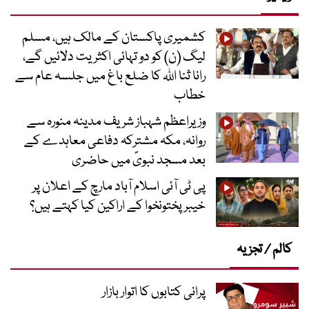
کشمیری پاکستان کے مالک ہیں، مسلم
لیگ (ن) کو دو تہائی اکثریت دلائیں گے،
رانا ثنا اللہ کا ضلع باغ میں جلسہ عام سے
خطاب
وزیراعظم شہباز شریف مدینہ منورہ سے
روانہ، مکہ مشترکہ دفاعی معاہدے کے
بعد مسجد نبویؐ میں حاضری
پی ٹی آئی اسلام آباد مارچ کے اعلان پر
خیبر پختونخوا کے اراکین کیا کہتے ہیں؟
کالم / تجزیہ
پرانی کتابوں کا اتوار بازار