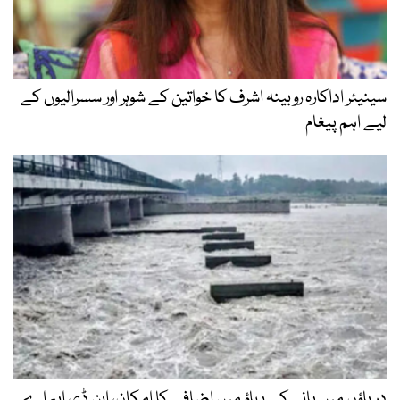
سینیئر اداکارہ روبینہ اشرف کا خواتین کے شوہر اور سسرالیوں کے
لیے اہم پیغام
دریاؤں میں پانی کے بہاؤ میں اضافے کا امکان، این ڈی ایم اے