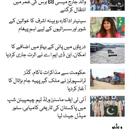
والد جارج میسی 68 برس کی عمر میں
انتقال کرگئے
سینیئر اداکارہ روبینہ اشرف کا خواتین کے
شوہر اور سسرالیوں کے لیے اہم پیغام
دریاؤں میں پانی کے بہاؤ میں اضافے کا
امکان، این ڈی ایم اے نے الرٹ جاری کردیا
حکومت سے مذاکرات ناکام، گڈز
ٹرانسپورٹرز نے ملک گیر پہیہ جام ہڑتال کا
آغاز کردیا
آئی ٹی ایف ماسٹرز ورلڈ ٹیم چیمپیئن شپ
میں پاکستان کی تاریخی کامیابی، سلور
میڈل جیت لیا
ویڈیو