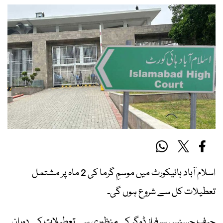
اسلام آباد ہائیکورٹ میں موسمِ گرما کی 2 ماہ پر مشتمل
تعطیلات کل سے شروع ہوں گی۔
چیف جسٹس سرفراز ڈوگر کی منظوری سے تعطیلات کے دوران