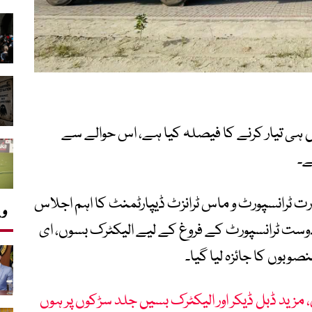
ی تیار کرنے کا فیصلہ کیا ہے، اس حوالے سے
ے۔
رت ٹرانسپورٹ و ماس ٹرانزٹ ڈیپارٹمنٹ کا اہم اجلاس
وی
وست ٹرانسپورٹ کے فروغ کے لیے الیکٹرک بسوں، ای
صوبوں کا جائزہ لیا گیا۔
مزید ڈبل ڈیکر اور الیکٹرک بسیں جلد سڑکوں پر ہوں