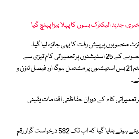
، جدید الیکٹرک بسوں کا پہلا بیڑا پہنچ گیا
نزٹ منصوبوں پر پیش رفت کا بھی جائزہ لیا گیا۔
بریفنگ کے مطابق گوجرانوالہ ماس ٹرانزٹ منصوبے کے 25 اسٹیشنوں پر تعمیراتی کام تیزی سے
جاری ہے، جبکہ فیصل آباد ماس ٹرانزٹ سسٹم 21 بس اسٹیشنوں پر مشتمل ہوگا اور فیصل ٹاؤن و
ے۔
ر تعمیراتی کام کے دوران حفاظتی اقدامات یقینی
اجلاس میں ای ٹیکسی منصوبے پر بریفنگ دیتے ہوئے بتایا گیا کہ اب تک 582 درخواست گزار رقم