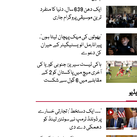
ایک دھن 639 سال، دنیا کا منفرد
ترین موسیقی پروگرام جاری
‘بھوتوں کی مہک پہچان لیتا ہوں’،
پیرانارمل انویسٹیگیٹر کے حیران
کن دعوے
ہاکی ٹیسٹ سیریز: جنوبی کوریا کی
آخری میچ میں پاکستان کو 2 کے
مقابلے میں 6 گول سے شکست
ڈیو
’۔۔۔ ایک دستخط‘: تجارتی خسارے
پر ڈونلڈ ٹرمپ نے سوئٹزر لینڈ کو
دھمکی دے دی