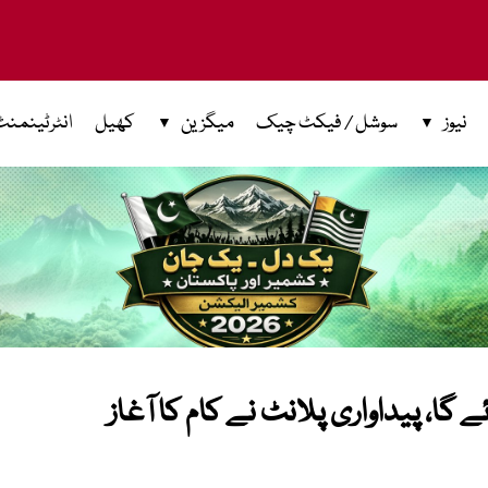
نیوز
سوشل / فیکٹ چیک
میگزین
کھیل
انٹرٹینمنٹ
گا، پیداواری پلانٹ نے کام کا آغاز