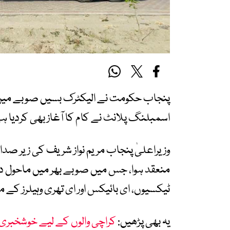
پنجاب حکومت نے الیکٹرک بسیں صوبے میں ہ
اسمبلنگ پلانٹ نے کام کا آغاز بھی کردیا ہ
وزیراعلیٰ پنجاب مریم نواز شریف کی زیر صدا
منعقد ہوا، جس میں صوبے بھر میں ماحول د
ٹیکسیوں، ای بائیکس اور ای تھری وہیلرز کے من
یہ بھی پڑھیں:
کراچی والوں کے لیے خوشخبری، 