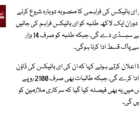
ر ای بائیکس کی فراہمی کا منصوبہ دوبارہ شروع کرنے
وران ایک لاکھ طلبہ کو ای بائیکس فراہم کی جائیں
گی۔ پنجاب حکومت ہر ای بائیک پر 70 ہزار روپے سبسڈی دے گی، جبکہ طلبہ کو صرف 14 ہزار
علان کرتے ہوئے کہا کہ ان کی ای بائیکس کی ڈاؤن
پیمنٹ اور رجسٹریشن فیس پنجاب حکومت ادا کرے گی، جبکہ طالبات بھی صرف 2100 روپے
 میں یہ بھی فیصلہ کیا گیا کہ سرکاری ملازمین کو
یں گی۔