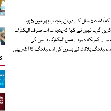
اجلاس میں وزیراعلیٰ مریم نواز شریف نے کہا کہ آئندہ 5 سال کے دوران پنجاب بھر میں 5 ہزار
کریں گی۔ انہوں نے کہا کہ پنجاب اب صرف الیکٹرک
 رہا ہے، کیونکہ صوبے میں الیکٹرک بسوں کی
 اسمبلنگ پلانٹ نے بسوں کی اسمبلنگ کا آغاز بھی
کا