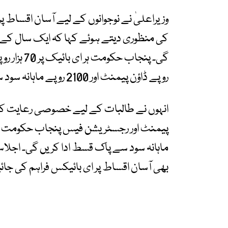
وزیراعلیٰ نے نوجوانوں کے لیے آسان اقساط پ
کی منظوری دیتے ہوئے کہا کہ ایک سال کے د
روپے ڈاؤن پیمنٹ اور 2100 روپے ماہانہ سود سے پاک قسط ادا کرنا ہوگی۔
انہوں نے طالبات کے لیے خصوصی رعایت کا ا
ماہانہ سود سے پاک قسط ادا کریں گی۔ اجلاس
بھی آسان اقساط پر ای بائیکس فراہم کی جائ