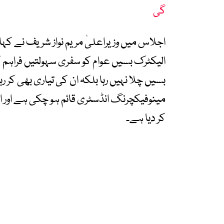
گی
الیکٹرک بسیں عوام کو سفری سہولتیں فراہم 
بسیں چلا نہیں رہا بلکہ ان کی تیاری بھی کر
مینوفیکچرنگ انڈسٹری قائم ہو چکی ہے اور
کر دیا ہے۔