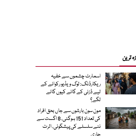
زہ ترین
اسمارٹ چشموں سے خفیہ
ریکارڈنگ: لوگ ویڈیو رکوانے کے
لیے ڈزنی کے گانے کیوں گانے
لگے؟
مون سون بارشوں سے جاں بحق افراد
کی تعداد 151 ہوگئی، 8 اگست سے
نئے سلسلے کی پیشگوئی، الرٹ
جاری