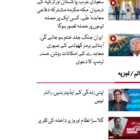
سعودی عرب، پاکستان اور ترکیہ کے
درمیان ’مکہ مکرمہ مشترکہ دفاعی
معاہدہ‘ طے، کسی ایک پر حملہ
تینوں پر حملہ تصور ہوگا
ایران جنگ جلد ختم ہو جائے گی،
آبنائے ہرمز کھولنے کے عبوری
معاہدے کے امکانات روشن، صدر
ٹرمپ کا دعویٰ
لم / تجزیہ
اپنی زندگی کے ایڈیٹر بنیں، رائٹر
نہیں
گلا سڑا نظام اور وزیر داخلہ کی تقریر