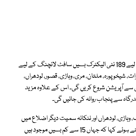
بریفنگ میں بتایا گیا کہ مختلف اضلاع کے لیے 189 نئی الیکٹرک بسیں سافٹ لانچنگ کے لیے
ں گوجرانوالہ، گجرات، شیخوپورہ، ملتان، مری، وہاڑی، قصور، لودھراں،
نارووال پہنچ چکی ہیں، جو 25 جولائی سے آپریشن شروع کریں گی۔ اس کے علاوہ مزید
 وہاڑی، لودھراں اور ننکانہ سمیت دیگر اضلاع میں
بھی الیکٹرک بسیں فوری چلانے کی ہدایت دیتے ہوئے کہا کہ جہاں 15 سے کم بسیں موجود ہیں