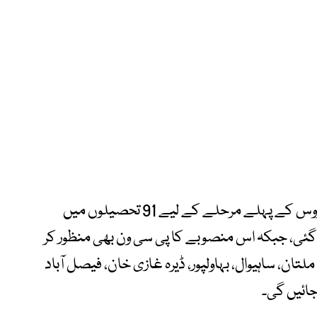
اجلاس میں تحصیل سطح پر الیکٹرک بس سروس کے پہلے مرحلے کے لیے 91 تحصیلوں میں
ی گئی، جبکہ اس منصوبے کا پی سی ون بھی منظور کر
 ملتان، ساہیوال، بہاولپور، ڈیرہ غازی خان، فیصل آباد
جائیں گی۔