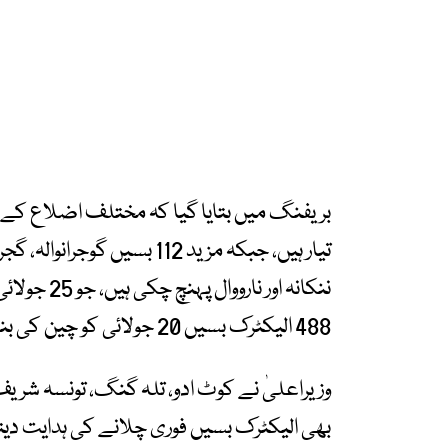
تیار ہیں، جبکہ مزید 112 بسی
ننکانہ اور 
488 الیکٹرک بسیں 20 جولائی کو چین کی بندرگاہ سے پنجاب روانہ کی جائیں گی۔
وزیراعلیٰ نے کوٹ ادو، تلہ گنگ، تونسہ شریف،