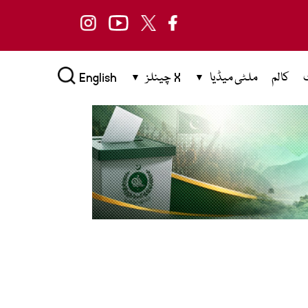
کالم
ملٹی میڈیا
X چینلز
English