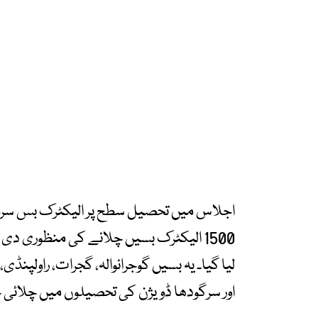
1500 الیکٹرک بسیں چلانے کی منظوری د
لیا گیا۔ یہ بسیں گوجرانوالہ، گجرات، راولپنڈی،
اور سرگودھا ڈویژن کی تحصیلوں میں چلائی 