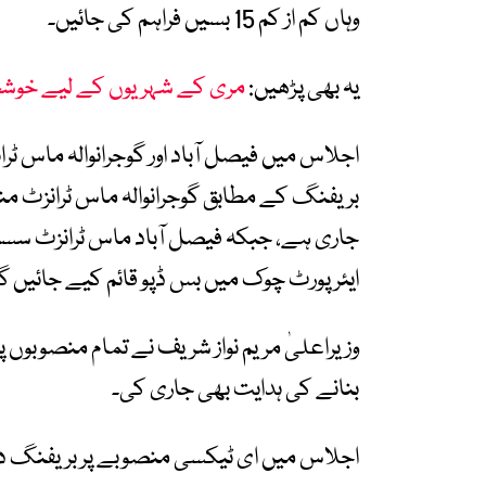
وہاں کم از کم 15 بسیں فراہم کی جائیں۔
یہ بھی پڑھیں:
مری کے شہریوں کے لیے خوشخبری
اجلاس میں فیصل آباد اور گوجرانوالہ ماس ٹرا
ایئرپورٹ چوک میں بس ڈپو قائم کیے جائیں گ
وزیراعلیٰ مریم نواز شریف نے تمام منصوبوں پ
بنانے کی ہدایت بھی جاری کی۔