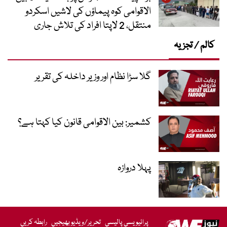
الاقوامی کوہ پیماؤں کی لاشیں اسکردو
منتقل، 2 لاپتا افراد کی تلاش جاری
کالم / تجزیہ
گلا سڑا نظام اور وزیر داخلہ کی تقریر
کشمیر: بین الاقوامی قانون کیا کہتا ہے؟
پہلا دروازہ
پرائیویسی پالیسی
تحریر/ویڈیو بھیجیں
رابطہ کریں