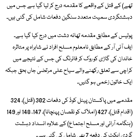
تھے) کے قتل کے واقعے کا مقدمہ درج کر لیا گیا ہے جس میں
دہشتگردی سمیت متعدد سنگین دفعات شامل کی گئی ہیں۔
پولیس کے مطابق مقدمہ تھانہ دشت میں درج کیا گیا ہے۔
ایف آئی آر کے مطابق نامعلوم مسلح افراد نے شاہراہ پر متاثرہ
خاندان کی گاڑی کو روک کر فائرنگ کی جس کے نتیجے میں
کراچی سے تعلق رکھنے والے سیاح علی مرتضیٰ جاں بحق جبکہ
ایک خاتون زخمی ہو گئیں۔
مقدمے میں پاکستان پینل کوڈ کی دفعات 302 (قتل)، 324
(اقدام قتل)، 427 (املاک کو نقصان پہنچانا)، 147، 148 اور 149
(ہنگامہ آرائی اور مسلح اجتماع) کے علاوہ انسداد دہشت
گردی ایکٹ کی دفعہ 7 بھی شامل کی گئی ہے۔