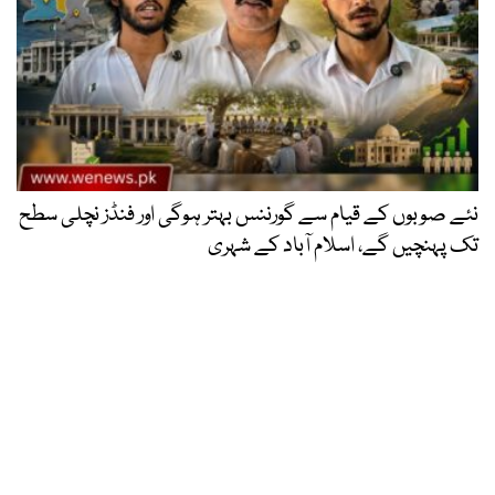
نئے صوبوں کے قیام سے گورننس بہتر ہوگی اور فنڈز نچلی سطح
تک پہنچیں گے، اسلام آباد کے شہری