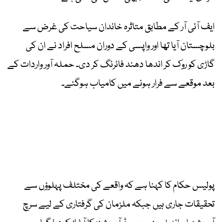
ایف آئی آر کے مطابق متاثرہ خاندان سیاحت کی غرض سے
بلوچستان آیا تھا اور واپسی کے دوران مسلح افراد نے ان کی
گاڑی کو روک کر اندھا دھند فائرنگ کر دی۔ حملہ آور واردات کے
بعد موقعے سے فرار ہونے میں کامیاب ہوگئے۔
پولیس حکام کا کہنا ہے کہ واقعے کی مختلف پہلوؤں سے
تحقیقات جاری ہیں جبکہ ملزمان کی گرفتاری کے لیے سرچ