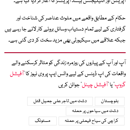
آپریشن اور انٹیلیجنس بیسڈ آپریشنز کا آغاز کر دیا گیا ہے۔
حکام کے مطابق واقعے میں ملوث عناصر کی شناخت اور
گرفتاری کے لیے تمام دستیاب وسائل بروئے کار لائے جا رہے ہیں
جبکہ علاقے میں سیکیورٹی بھی مزید سخت کر دی گئی ہے۔
آپ اور آپ کے پیاروں کی روزمرہ زندگی کو متاثر کرسکنے والے
واقعات کی اپ ڈیٹس کے لیے واٹس ایپ پر وی نیوز کا ’
آفیشل
گروپ
‘ یا ’
آفیشل چینل
‘ جوائن کریں
بلوچستان
دشت میں تاجر علی جمیل قتل
دشت میں سیاحوں پر حملہ
کراچی کی سیاح فیملی پر حملہ
مستونگ