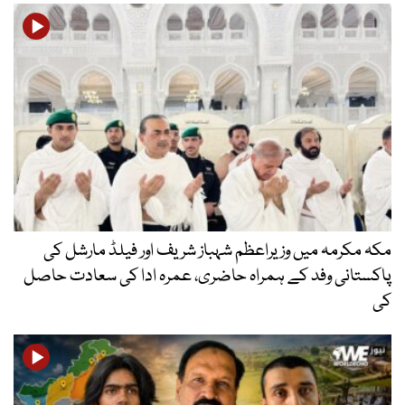
مکہ مکرمہ میں وزیراعظم شہباز شریف اور فیلڈ مارشل کی
پاکستانی وفد کے ہمراہ حاضری، عمرہ ادا کی سعادت حاصل
کی