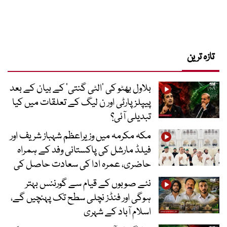
تازہ ترین
بلاول بھٹو کی ’الٹی گنتی‘ کے بیان کے بعد
پیپلز پارٹی اور ن لیگ کے تعلقات میں کیا
تبدیلی آئی؟
مکہ مکرمہ میں وزیراعظم شہباز شریف اور
فیلڈ مارشل کی پاکستانی وفد کے ہمراہ
حاضری، عمرہ ادا کی سعادت حاصل کی
نئے صوبوں کے قیام سے گورننس بہتر
ہوگی اور فنڈز نچلی سطح تک پہنچیں گے،
اسلام آباد کے شہری