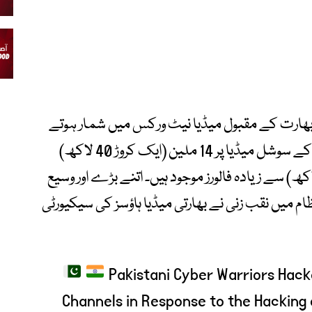
ز بھارت کے مقبول میڈیا نیٹ ورکس میں شمار ہوتے
ہیں۔ اعداد و شمار کے مطابق ‘ٹی وی 9 تیلگو’ کے سوشل میڈیا پر 14 ملین (ایک کروڑ 40 لاکھ)
 ‘فریڈم ٹی وی کنڑ’ کے ایک ملین (10 لاکھ) سے زیادہ فالورز موجود ہیں۔ اتنے بڑے اور وسیع
م میں نقب زنی نے بھارتی میڈیا ہاؤسز کی سیکیورٹی
Pakistani Cyber Warriors Hack
Channels in Response to the Hacking 