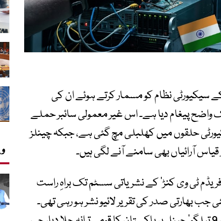
کے سیکیورٹی نظام کو مسمار کرتے ہوئے ان کی
یک واضح پیغام دیا ہے۔ اس غیر معمولی سائبر حملے
کیورٹی حلقوں میں کھلبلی مچ گئی ہے، جبکہ چینلز
وی
یاس آرائیاں بھی سامنے آنے لگی ہیں۔
یوز چینلز ‘ٹی وی 9 تیلگو’ اور ‘فریڈم ٹی وی کنڑ’ کے نشریاتی سسٹم تک براہِ راست
 جب بھارتی صدر کی تقریر لائیو نشر ہو رہی تھی۔
صدارتی خطاب کے دوران ہی ہیکرز نے ‘ٹی وی 9 تیلگو’ چینل پر پاکستان کا قومی ترانہ چلا دیا، جس