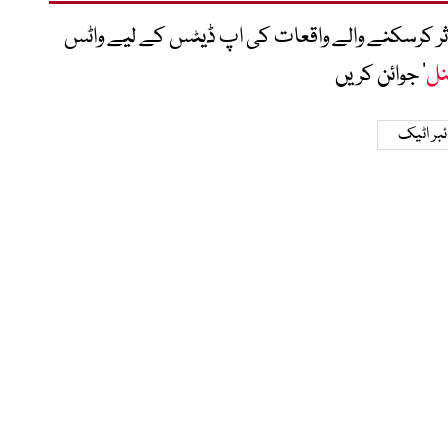
متاثر کرسکنے والے واقعات کی اپ ڈیٹس کے لیے واٹس
نل
‘ جوائن کریں
بر اٹیک