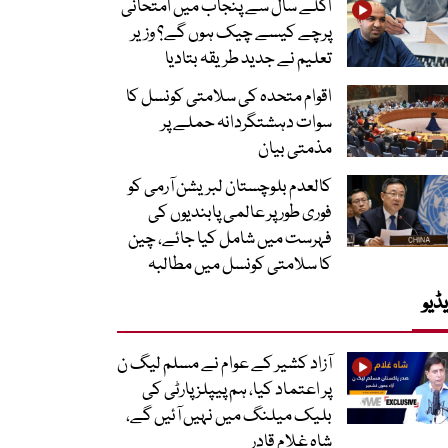
اگلے سال سے پنجاب میں امتحانی
پرچے کیسے چیک ہوں گے؟ وزیر
تعلیم نے جدید طریقہ بتادیا
اقوام متحدہ کی سلامتی کونسل کا
سوات دہشتگردانہ حملے پر
مذمتی بیان
کالعدم بلوچستان لبریشن آرمی کو
فوری طور پر عالمی پابندیوں کی
فہرست میں شامل کیا جائے، چین
کا سلامتی کونسل میں مطالبہ
ڈیو
آزاد کشیر کے عوام نے مسلم لیگ ن
پر اعتماد کیا، ہم پیپلز پارٹی کی
بلیک میلنگ میں نہیں آئیں گے،
شاہ غلام قادر