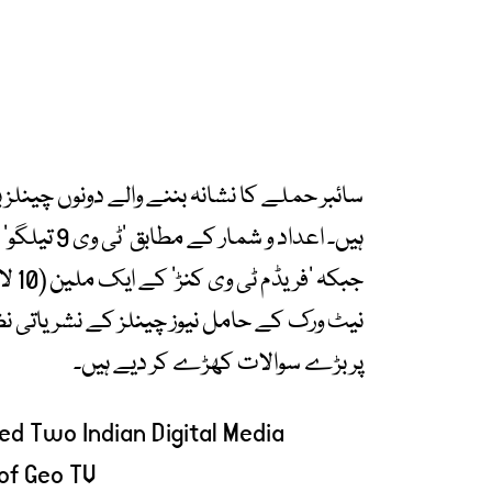
سائبر حملے کا نشانہ بننے والے دونوں چینل
جبکہ
نیٹ ورک کے حامل نیوز چینلز کے نشریاتی نظا
پر بڑے سوالات کھڑے کر دیے ہیں۔
ed Two Indian Digital Media
of Geo TV