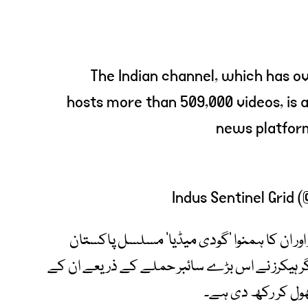
The Indian channel, which has ov
hosts more than 509,000 videos, is 
news platf
 اور ان کا ہمنوا ‘گودی میڈیا’ مسلسل پاکستان
 ہیکرز نے اس بڑے سائبر حملے کے ذریعے ان کے
ھول کر رکھ دی ہے۔