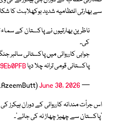
سے بھارتی انتظامیہ شدید بوکھلاہٹ کا شکار
ناظرین بھارتیوں نے پاکستان کے سماء
کی۔
جوابی کارروائی میں پاکستانی سائبر جن
پاکستانی قومی ترانہ چلا دیا
k9Eb0PFB
June 30, 2026
— Azeem Butt (@_AzeemButt)
اس جرأت مندانہ کارروائی کے دوران ہیکرز ک
’پاکستان سے چھیڑ چھاڑ نہ کی جائے‘۔