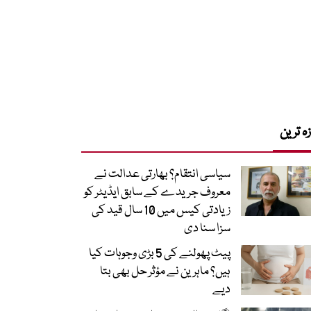
زہ ترین
سیاسی انتقام؟ بھارتی عدالت نے
معروف جریدے کے سابق ایڈیٹر کو
زیادتی کیس میں 10 سال قید کی
سزا سنا دی
پیٹ پھولنے کی 5 بڑی وجوہات کیا
ہیں؟ ماہرین نے مؤثر حل بھی بتا
دیے