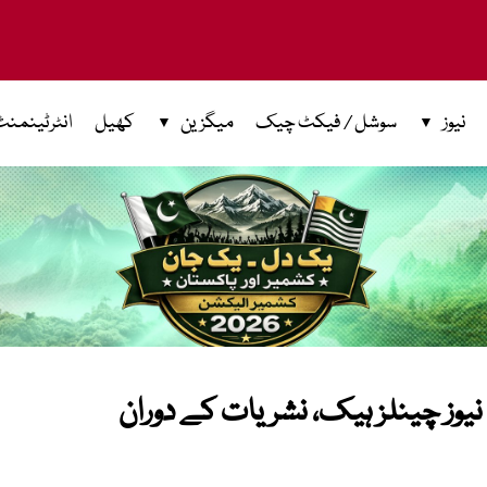
نیوز
سوشل / فیکٹ چیک
میگزین
کھیل
انٹرٹینمنٹ
نیوز چینلز ہیک، نشریات کے دوران