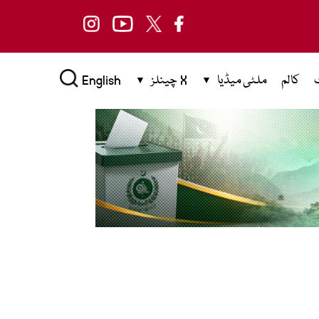
کالم
ملٹی میڈیا
X چینلز
English