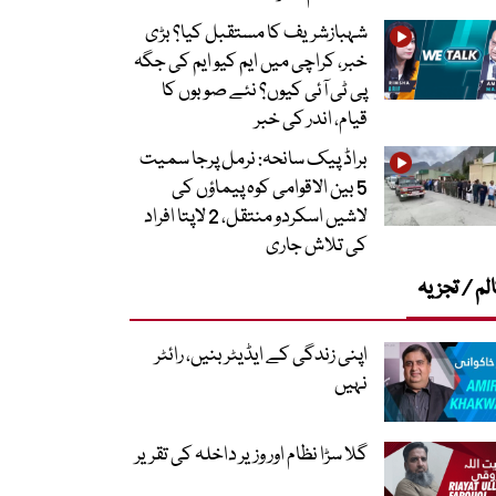
شہبازشریف کا مستقبل کیا؟ بڑی
خبر، کراچی میں ایم کیو ایم کی جگہ
پی ٹی آئی کیوں؟ نئے صوبوں کا
قیام، اندر کی خبر
براڈ پیک سانحہ: نرمل پرجا سمیت
5 بین الاقوامی کوہ پیماؤں کی
لاشیں اسکردو منتقل، 2 لاپتا افراد
کی تلاش جاری
لم / تجزیہ
اپنی زندگی کے ایڈیٹر بنیں، رائٹر
نہیں
گلا سڑا نظام اور وزیر داخلہ کی تقریر