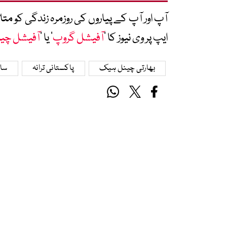
آپ اور آپ کے پیاروں کی روزمرہ زندگی کو 
ایپ پر وی نیوز کا ’
آفیشل گروپ
‘ یا ’
آفیشل چی
بھارتی چینل ہیک
پاکستانی ترانہ
سائ