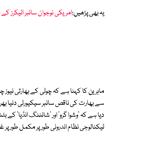
یہ بھی پڑھیں:
امریکی نوجوان سائبر اٹیکرز کے 
ماہرین کا کہنا ہے کہ چوٹی کے بھارتی نیوز چ
سے بھارت کی ناقص سائبر سیکیورٹی دنیا بھر 
دیا ہے کہ ‘وشوا گرو’ اور ‘شائننگ انڈیا’ کے 
ٹیکنالوجی نظام اندرونی طور پر مکمل طور پر غ