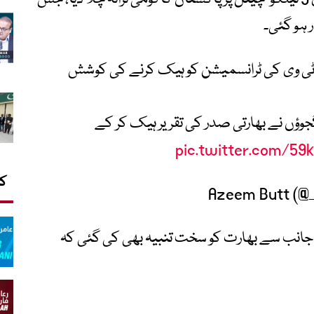
 ہو گئی۔
 ٹی وی کی ٹرانسمیشن کو ہیک کرنے کی کوشش
گجوؤں نے بھارتی صدر کی تقریر ہیک کر کے
pic.twitter.com/59
کا
ی جانب سے بھارت کو سخت تنبیہ بھی کی گئی کہ