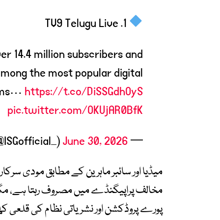
1. TV9 Telugu Live
er 14.4 million subscribers and
among the most popular digital
orms…
https://t.co/DiSSGdhOyS
pic.twitter.com/OKUjAR0BfK
June 30, 2026
— Indus Sentinel Grid (@ISGofficial_)
میڈیا اور سائبر ماہرین کے مطابق مودی سرکار
مخالف پراپیگنڈے میں مصروف رہتا ہے، مگر
پورے پروڈکشن اور نشریاتی نظام کی قلعی ک