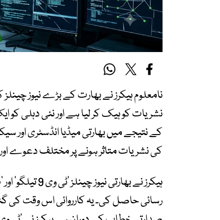
نامعلوم ہیکرز نے بھارت کے بڑے نیوز چینلز 
نشریات کو ہیک کر لیا ہے اور نئی دہلی کو ا
کے نتیجے میں بھارتی میڈیا انڈسٹری اور سی
کی نشریات متاثر ہونے پر مختلف دعوے اور ق
ہیکرز نے بھارتی ن
رسائی حاصل کی۔ یہ کارروائی اس وقت کی گئی