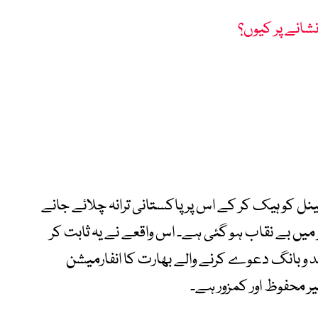
نشانے پر کیوں؟
ینل کو ہیک کر کے اس پر پاکستانی ترانہ چلائے جانے
میں بے نقاب ہو گئی ہے۔ اس واقعے نے یہ ثابت کر
بلند و بانگ دعوے کرنے والے بھارت کا انفارمیشن
یر محفوظ اور کمزور ہے۔