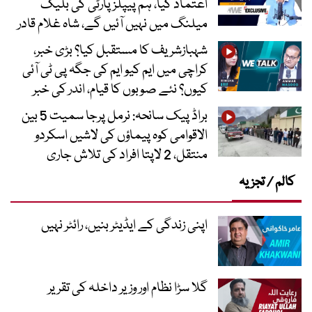
اعتماد کیا، ہم پیپلز پارٹی کی بلیک
میلنگ میں نہیں آئیں گے، شاہ غلام قادر
شہبازشریف کا مستقبل کیا؟ بڑی خبر،
کراچی میں ایم کیو ایم کی جگہ پی ٹی آئی
کیوں؟ نئے صوبوں کا قیام، اندر کی خبر
براڈ پیک سانحہ: نرمل پرجا سمیت 5 بین
الاقوامی کوہ پیماؤں کی لاشیں اسکردو
منتقل، 2 لاپتا افراد کی تلاش جاری
کالم / تجزیہ
اپنی زندگی کے ایڈیٹر بنیں، رائٹر نہیں
گلا سڑا نظام اور وزیر داخلہ کی تقریر