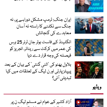
ایران جنگ: ٹرمپ مشکل دوراہے پر، نہ
جنگ سے نکلنے کا راستہ نہ آسان
معاہدے کی گنجائش
انگلینڈ کے فاسٹ بولر جان ٹرنر 25 برس
کی عمر میں کرکٹ سے ریٹائر، انجریز کو
فیصلہ کی وجہ قرار دے دیا
بلاول بھٹو کی ’الٹی گنتی‘ کے بیان کے بعد
پیپلز پارٹی اور ن لیگ کے تعلقات میں کیا
تبدیلی آئی؟
ویڈیو
آزاد کشیر کے عوام نے مسلم لیگ ن پر