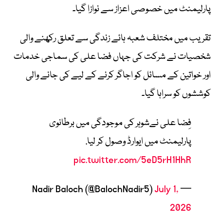
پارلیمنٹ میں خصوصی اعزاز سے نوازا گیا۔
تقریب میں مختلف شعبہ ہائے زندگی سے تعلق رکھنے والی
شخصیات نے شرکت کی جہاں فضا علی کی سماجی خدمات
اور خواتین کے مسائل کو اجاگر کرنے کے لیے کی جانے والی
کوششوں کو سراہا گیا۔
فِضا علی نےشوہر کی موجودگی میں برطانوی
پارلیمنٹ میں ایوارڈ وصول کر لیا.
pic.twitter.com/5eD5rH1HhR
July 1,
— Nadir Baloch (@BalochNadir5)
2026