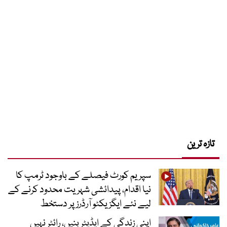
تازہ ترین
سپریم کورٹ فیصلے کے باوجود ٹرمپ کا
نیا اقدام، پیدائشی شہریت محدود کرنے کے
لیے نئے ایگزیکٹو آرڈرز پر دستخط
اپنی زندگی کے ایڈیٹر بنیں، رائٹر نہیں