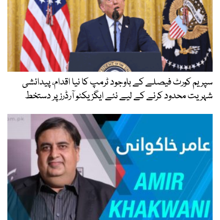
سپریم کورٹ فیصلے کے باوجود ٹرمپ کا نیا اقدام، پیدائشی
شہریت محدود کرنے کے لیے نئے ایگزیکٹو آرڈرز پر دستخط