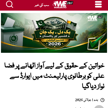
سب کی خبر
خواتین کے حقوق کے لیے آواز اٹھانے پر فضا
علی کو برطانوی پارلیمنٹ میں ایوارڈ سے
نواز دیاگیا
بدھ 1 جولائی 2026