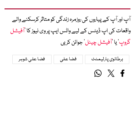
آپ اور آپ کے پیاروں کی روزمرہ زندگی کو متاثر کرسکنے والے
واقعات کی اپ ڈیٹس کے لیے واٹس ایپ پر وی نیوز کا ’
آفیشل
گروپ
‘ یا ’
آفیشل چینل
‘ جوائن کریں
برطانوی پارلیمنٹ
فضا علی
فضا علی شوہر