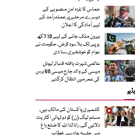
حماس کا غزہ امن منصوبے کے
دوسرے مرحلے پر عملدرآمد کے
لیے آمادگی کا اعلان
بیرون ملک جانے کے لیے 10 لاکھ
روپے تک بلا سود قرض، حکومت نے
عوام کو خوشخبری سنا دی
عالمی شہرت یافتہ فٹبالر لیونل
میسی کے والد جارج میسی 68 برس
کی عمر میں انتقال کرگئے
ڈیو
کشمیری پاکستان کے مالک ہیں،
مسلم لیگ (ن) کو دو تہائی اکثریت
دلائیں گے، رانا ثنا اللہ کا ضلع باغ
میں جلسہ عام سے خطاب