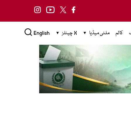
کالم
ملٹی میڈیا
X چینلز
English