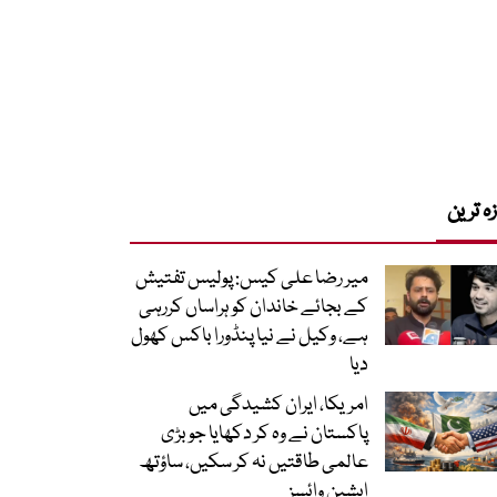
زہ ترین
میر رضا علی کیس: پولیس تفتیش
کے بجائے خاندان کو ہراساں کررہی
ہے، وکیل نے نیا پنڈورا باکس کھول
دیا
امریکا، ایران کشیدگی میں
پاکستان نے وہ کر دکھایا جو بڑی
عالمی طاقتیں نہ کر سکیں، ساؤتھ
ایشین وائسز