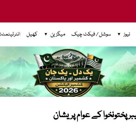
نیوز
سوشل / فیکٹ چیک
میگزین
کھیل
انٹرٹینمنٹ
برپختونخوا کے عوام پریشان