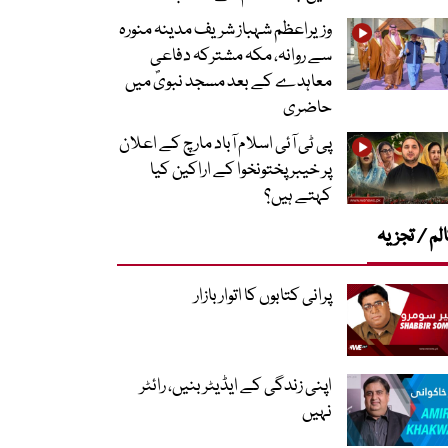
وزیراعظم شہباز شریف مدینہ منورہ
سے روانہ، مکہ مشترکہ دفاعی
معاہدے کے بعد مسجد نبویؐ میں
حاضری
پی ٹی آئی اسلام آباد مارچ کے اعلان
پر خیبر پختونخوا کے اراکین کیا
کہتے ہیں؟
لم / تجزیہ
پرانی کتابوں کا اتوار بازار
اپنی زندگی کے ایڈیٹر بنیں، رائٹر
نہیں