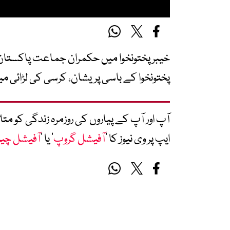
خیبر پختونخوا میں حکمران جماعت پاکستان
پختونخوا کے باسی پریشان، کرسی کی لڑائی می
آپ اور آپ کے پیاروں کی روزمرہ زندگی کو 
ایپ پر وی نیوز کا ’
آفیشل گروپ
‘ یا ’
آفیشل چی