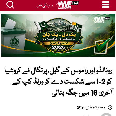
سب کی خبر
رونالڈو اور راموس کے گول، پرتگال نے کروشیا
کو 2-1 سے شکست دے کر ورلڈ کپ کے
آخری 16 میں جگہ بنالی
جمعہ 3 جولائی 2026