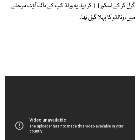
گول کر کے اسکور 1-1 کر دیا۔ یہ ورلڈ کپ کے ناک آؤٹ مرحلے
میں رونالڈو کا پہلا گول تھا۔