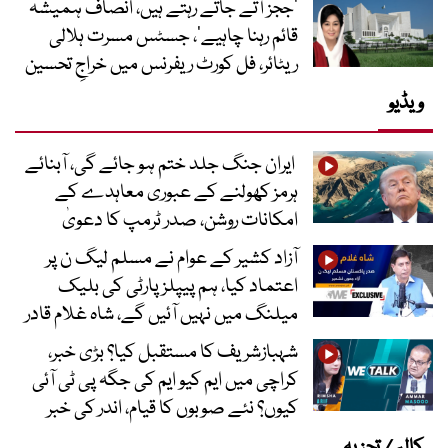
’ججز آتے جاتے رہتے ہیں، انصاف ہمیشہ
قائم رہنا چاہیے‘، جسٹس مسرت ہلالی
ریٹائر، فل کورٹ ریفرنس میں خراجِ تحسین
ویڈیو
ایران جنگ جلد ختم ہو جائے گی، آبنائے
ہرمز کھولنے کے عبوری معاہدے کے
امکانات روشن، صدر ٹرمپ کا دعویٰ
آزاد کشیر کے عوام نے مسلم لیگ ن پر
اعتماد کیا، ہم پیپلز پارٹی کی بلیک
میلنگ میں نہیں آئیں گے، شاہ غلام قادر
شہبازشریف کا مستقبل کیا؟ بڑی خبر،
کراچی میں ایم کیو ایم کی جگہ پی ٹی آئی
کیوں؟ نئے صوبوں کا قیام، اندر کی خبر