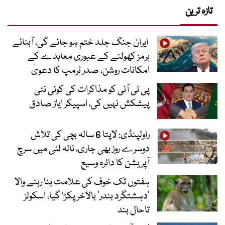
تازہ ترین
ایران جنگ جلد ختم ہو جائے گی، آبنائے
ہرمز کھولنے کے عبوری معاہدے کے
امکانات روشن، صدر ٹرمپ کا دعویٰ
پی ٹی آئی کو مذاکرات کی کوئی نئی
پیشکش نہیں کی، اسپیکر ایاز صادق
راولپنڈی: لاپتا 6 سالہ بچی کی تلاش
دوسرے روز بھی جاری، نالہ لئی میں سرچ
آپریشن کا دائرہ وسیع
ہفتوں تک خوف کی علامت بنا رہنے والا
‘دہشتگرد بندر’ بالآخر پکڑا گیا، اسکولز
تاحال بند