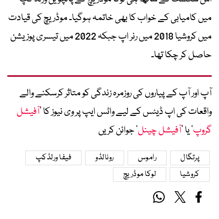
میں کامیابی کے خواب کا بھی خاتمہ ہوگیا۔ موڈریچ کی قیادت
میں کروشیا 2018 میں رنر اپ جبکہ 2022 میں تیسری پوزیشن
حاصل کر چکا تھا۔
آپ اور آپ کے پیاروں کی روزمرہ زندگی کو متاثر کرسکنے والے
واقعات کی اپ ڈیٹس کے لیے واٹس ایپ پر وی نیوز کا ’
آفیشل
گروپ
‘ یا ’
آفیشل چینل
‘ جوائن کریں
پرتگال
راموس
رونالڈو
فیفا ورلڈکپ
کروشیا
لوکا موڈریچ