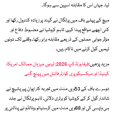
لیا، جہاں اس کا مقابلہ اسپین سے ہوگا۔
میچ کے پہلے ہاف میں پرتگال نے گیند پر زیادہ کنٹرول رکھا اور
کئی اچھے مواقع پیدا کیے، تاہم کروشیا نے مضبوط دفاع اور
مؤثر جوابی حملوں کے ذریعے مقابلہ برابر رکھا۔ وقفے تک دونوں
ٹیمیں گول کرنے میں ناکام رہیں۔
مزید پڑھیں:
فیفا ورلڈکپ 2026: تینوں میزبان ممالک امریکا،
کینیڈا اور میکسیکو پری کوارٹر فائنل میں پہنچ گئے
دوسرے ہاف کے 53ویں منٹ میں تجربہ کار ایوان پیریشیچ نے
شاندار گول کر کے کروشیا کو برتری دلائی۔ تاہم پرتگال نے جلد
ہی واپسی کی اور 68ویں منٹ میں کرسٹیانو رونالڈو نے پنالٹی پر