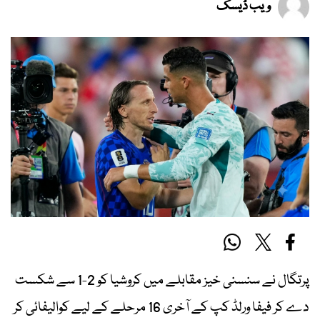
ویب ڈیسک
پرتگال نے سنسنی خیز مقابلے میں کروشیا کو 2-1 سے شکست
دے کر فیفا ورلڈ کپ کے آخری 16 مرحلے کے لیے کوالیفائی کر