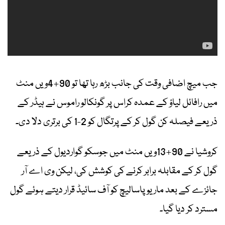
جب میچ اضافی وقت کی جانب بڑھ رہا تھا تو 90+4ویں منٹ
میں رافائل لیاؤ کے عمدہ کراس پر گونکالو راموس نے ہیڈر کے
ذریعے فیصلہ کن گول کر کے پرتگال کو 2-1 کی برتری دلا دی۔
کروشیا نے 90+13ویں منٹ میں جوسکو گواردیول کے ذریعے
گول کر کے مقابلہ برابر کرنے کی کوشش کی، لیکن وی اے آر
جائزے کے بعد ماریو پاسالیچ کو آف سائیڈ قرار دیتے ہوئے گول
مسترد کر دیا گیا۔