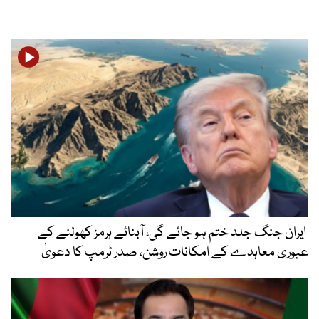
ایران جنگ جلد ختم ہو جائے گی، آبنائے ہرمز کھولنے کے
عبوری معاہدے کے امکانات روشن، صدر ٹرمپ کا دعویٰ