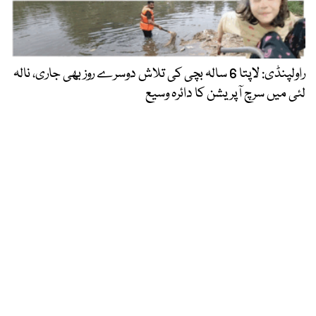
راولپنڈی: لاپتا 6 سالہ بچی کی تلاش دوسرے روز بھی جاری، نالہ
لئی میں سرچ آپریشن کا دائرہ وسیع