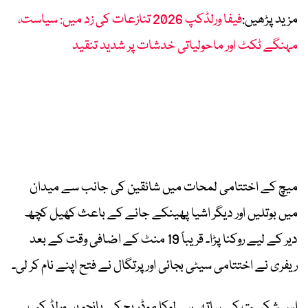
مزید پڑھیں:
فیفا ورلڈکپ 2026 تنازعات کی زد میں: سیاست،
مہنگے ٹکٹ اور ماحولیاتی خدشات پر شدید تنقید
میچ کے اختتامی لمحات میں شائقین کی جانب سے میدان
میں بوتلیں اور دیگر اشیا پھینکے جانے کے باعث کھیل کچھ
دیر کے لیے روکنا پڑا۔ قریباً 19 منٹ کے اضافی وقت کے بعد
ریفری نے اختتامی سیٹی بجائی اور پرتگال نے فتح اپنے نام کر لی۔
اس شکست کے ساتھ ہی لوکا موڈریچ کے پانچویں ورلڈ کپ