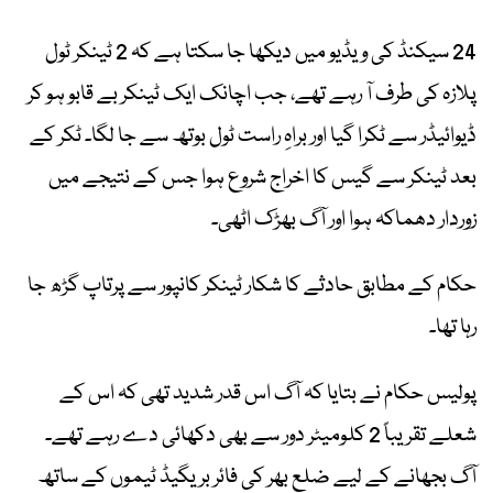
24 سیکنڈ کی ویڈیو میں دیکھا جا سکتا ہے کہ 2 ٹینکر ٹول
پلازہ کی طرف آ رہے تھے، جب اچانک ایک ٹینکر بے قابو ہو کر
ڈیوائیڈر سے ٹکرا گیا اور براہِ راست ٹول بوتھ سے جا لگا۔ ٹکر کے
بعد ٹینکر سے گیس کا اخراج شروع ہوا جس کے نتیجے میں
زوردار دھماکہ ہوا اور آگ بھڑک اٹھی۔
حکام کے مطابق حادثے کا شکار ٹینکر کانپور سے پرتاپ گڑھ جا
رہا تھا۔
پولیس حکام نے بتایا کہ آگ اس قدر شدید تھی کہ اس کے
شعلے تقریباً 2 کلومیٹر دور سے بھی دکھائی دے رہے تھے۔
آگ بجھانے کے لیے ضلع بھر کی فائر بریگیڈ ٹیموں کے ساتھ