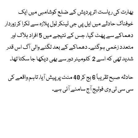
بھارت کی ریاست اترپردیش کے ضلع کوشامبی میں ایک
خوفناک حادثے میں ایل پی جی ٹینکر ٹول پلازہ سے ٹکرا کر زوردار
دھماکے سے پھٹ گیا، جس کے نتیجے میں 5 افراد ہلاک اور
متعدد زخمی ہوگئے۔ دھماکے کے بعد لگنے والی آگ اس قدر
شدید تھی کہ اسے 2 کلومیٹر دور سے بھی دیکھا جا سکتا تھا۔
حادثہ صبح تقریباً 6 بج کر 40 منٹ پر پیش آیا، تاہم واقعے کی
سی سی ٹی وی فوٹیج آج سامنے آئی ہے۔