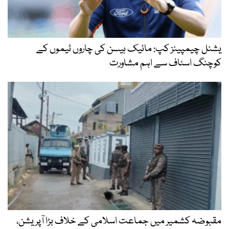
یشنل چیمپینز کپ: مائیک ہیسن کی چاروں ٹیموں کے
کوچنگ اسٹاف سے اہم مشاورت
مقبوضہ کشمیر میں جماعت اسلامی کے خلاف بڑا آپریشن،