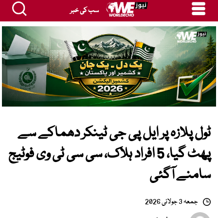
سب کی خبر
ٹول پلازہ پر ایل پی جی ٹینکر دھماکے سے
پھٹ گیا، 5 افراد ہلاک، سی سی ٹی وی فوٹیج
سامنے آگئی
جمعہ 3 جولائی 2026