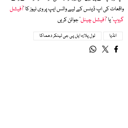
واقعات کی اپ ڈیٹس کے لیے واٹس ایپ پر وی نیوز کا ’
آفیشل
گروپ
‘ یا ’
آفیشل چینل
‘ جوائن کریں
انڈیا
ٹول پلازہ ایل پی جی ٹینکر دھماکا