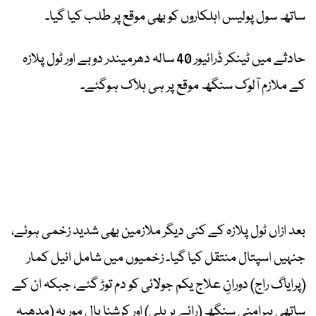
ساتھ سول پولیس اہلکاروں کو بھی موقع پر طلب کیا گیا۔
حادثے میں ٹینکر ڈرائیور 40 سالہ دھرمیندر دوبے اور ٹول پلازہ
کے ملازم آلوک سنگھ موقع پر ہی ہلاک ہوگئے۔
بعد ازاں ٹول پلازہ کے کئی دیگر ملازمین بھی شدید زخمی ہوئے،
جنہیں اسپتال منتقل کیا گیا۔ زخمیوں میں شامل انیل کمار
(پرایاگ راج) دورانِ علاج یکم جولائی کو دم توڑ گئے، جبکہ ان کے
ساتھی ہیرامنی سنگھ (رائے بریلی) اور کرشنا پال موریہ (مدھیہ