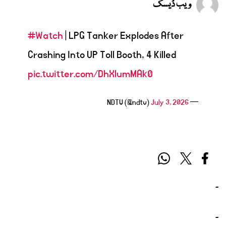
ویب ڈیسک
#Watch
| LPG Tanker Explodes After
Crashing Into UP Toll Booth, 4 Killed
pic.twitter.com/DhXlumMAk0
July 3, 2026
— NDTV (@ndtv)
۔
۔