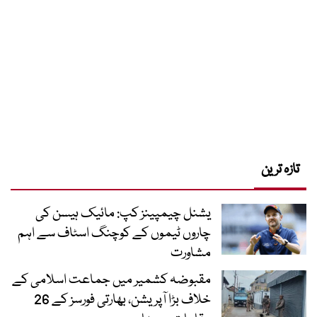
تازہ ترین
یشنل چیمپینز کپ: مائیک ہیسن کی
چاروں ٹیموں کے کوچنگ اسٹاف سے اہم
مشاورت
مقبوضہ کشمیر میں جماعت اسلامی کے
خلاف بڑا آپریشن، بھارتی فورسز کے 26