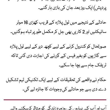
پردیش) ایک روز بعد جان کی بازی ہار گئے۔
حادثے کے نتیجے میں ٹول پلازہ کے قریب کھڑی 16 موٹر
سائیکلیں اور 2 کاریں بھی جل کر مکمل طور پر تباہ ہوگئیں۔
صورتحال کو کنٹرول کرنے کے لیے کچھ دیر کے لیے ٹول پلازہ
سے گاڑیوں کو بغیر فیس کے گزرنے کی اجازت دی گئی تاکہ
ٹریفک جام سے بچا جا سکے۔
حکام نے واقعے کی تحقیقات کے لیے ایک تکنیکی ٹیم تشکیل
دے دی ہے جو حادثے کی وجوہات کا جائزہ لے گی۔
آپ اور آپ کے پیاروں کی روزمرہ زندگی کو متاثر کرسکنے والے