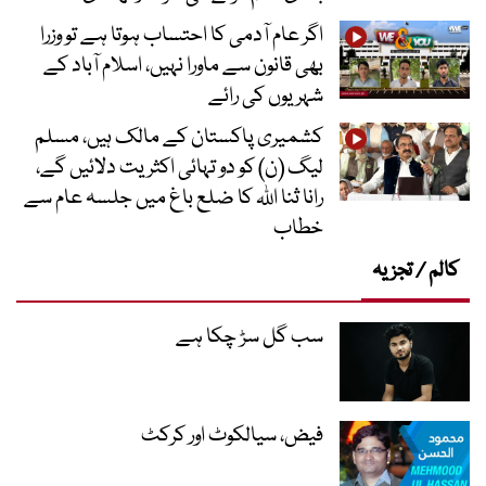
اگر عام آدمی کا احتساب ہوتا ہے تو وزرا
بھی قانون سے ماورا نہیں، اسلام آباد کے
شہریوں کی رائے
کشمیری پاکستان کے مالک ہیں، مسلم
لیگ (ن) کو دو تہائی اکثریت دلائیں گے،
رانا ثنا اللہ کا ضلع باغ میں جلسہ عام سے
خطاب
کالم / تجزیہ
سب گل سڑ چکا ہے
فیض، سیالکوٹ اور کرکٹ