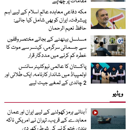
مقامات پر چھاپے
مکہ دفاعی معاہدہ عالمِ اسلام کے لیے اہم
پیشرفت، ایران کو بھی شامل کیا جائے:
حافظ نعیم الرحمان
مسلسل بیٹھنے کے بجائے مختصر وقفوں
سے جسمانی سرگرمی، کینسر سے موت کا
خطرہ کم کرنے میں مددگار قرار
پاکستان کا عالمی نیوکلیئر سائنس
اولمپیاڈ میں شاندار کارنامہ، ایک طلائی اور
2 چاندی کے تمغے جیت لیے
ویڈیو
آبنائے ہرمز کھولنے کے لیے ایران اور عمان
معاہدے کے قریب، تہران نے امریکی ناکہ
بندی ختم کرنے کی شرط رکھ دی