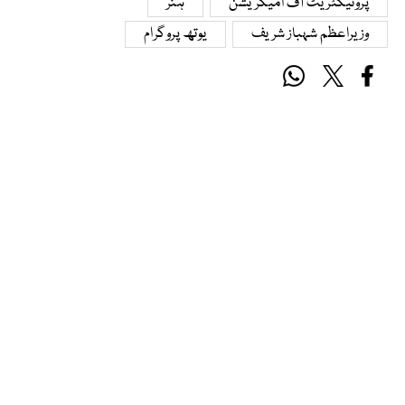
پروٹیکٹریٹ آف امیگریشن
ہنر
وزیراعظم شہباز شریف
یوتھ پروگرام