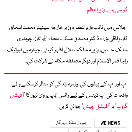
کررہی ہے، وزیراعظم
اجلاس میں نائب وزیراعظم و وزیر خارجہ سینیٹر محمد اسحاق
ڈار، وفاقی وزراء ڈاکٹر مصدق ملک، عطاء اللہ تارڑ، چوہدری
سالک حسین، وزیر مملکت بلال اظہر کیانی، چیئرمین نیوٹیک
راجا قمر الاسلام اور دیگر متعلقہ حکام نے شرکت کی۔
آپ اور آپ کے پیاروں کی روزمرہ زندگی کو متاثر کرسکنے والے
واقعات کی اپ ڈیٹس کے لیے واٹس ایپ پر وی نیوز کا ’
آفیشل
گروپ
‘ یا ’
آفیشل چینل
‘ جوائن کریں
WE NEWS
بیرون ملک روزگار