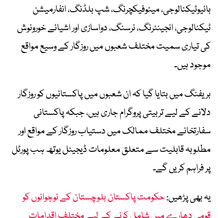
بائیوٹیکنالوجی، مینوفیکچرنگ، شپ بلڈنگ، انفارمیشن
ٹیکنالوجی، انجینئرنگ، نرسنگ، دواسازی اور اشیائے خورونوش
کی تیاری سمیت مختلف شعبوں میں روزگار کے وسیع مواقع
موجود ہیں۔
بریفنگ میں بتایا گیا کہ ان شعبوں میں پاکستانیوں کو روزگار
دلانے کے لیے تربیتی پروگرام جاری ہیں، جبکہ پاکستانی
سفارتخانے مختلف ممالک میں دستیاب روزگار کے مواقع اور
مطلوبہ قابلیت سے متعلق معلومات ڈیجیٹل یوتھ ہب پورٹل
پر فراہم کریں گے۔
یہ بھی پڑھیں:
حکومت پاکستان بلوچستان کے نوجوانوں کو
قومی دھارے میں شامل کرنے کے لیے مختلف اقدامات