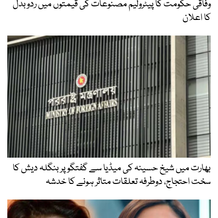
وفاقی حکومت کا پیٹرولیم مصنوعات کی قیمتوں میں ردوبدل
کا اعلان
بھارت میں شیخ حسینہ کی میڈیا سے گفتگو پر بنگلہ دیش کا
سخت احتجاج، دوطرفہ تعلقات متاثر ہونے کا خدشہ