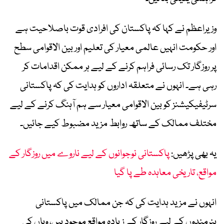
وزیراعظم نے کہا کہ پاکستان کی افرادی قوت باصلاحیت ہے
اور حکومت انہیں عالمی معیار کی تعلیم اور بین الاقوامی سطح
پر روزگار تک رسائی فراہم کرنے کے لیے ہر ممکن اقدامات کر
رہی ہے۔ انہوں نے متعلقہ اداروں کو ہدایت کی کہ پاکستانی
سرٹیفیکیشنز کو بین الاقوامی معیار سے ہم آہنگ کرنے کے لیے
مختلف ممالک کے ساتھ روابط مزید مضبوط کیے جائیں۔
یہ بھی پڑھیں:
پاکستانی نوجوانوں کے لیے ناروے میں روزگار کے
مواقع، تاریخی معاہدہ طے پا گیا
انہوں نے مزید ہدایت کی کہ جن ممالک میں پاکستانی
ہنرمندوں کے لیے روزگار کے زیادہ مواقع موجود ہیں، وہاں کی