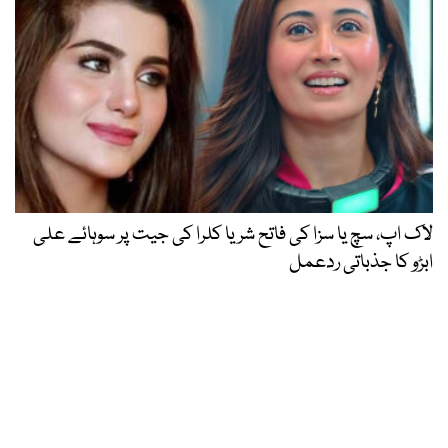
لاک اپ، سچ یا سزا کی فاتح شریا کلرا کی جیت پر سوہائے علی
ابڑو کا جذباتی ردعمل