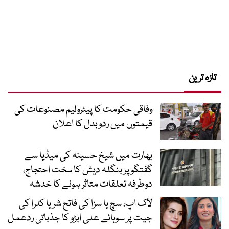
تازہ ترین
وفاقی حکومت کا پیٹرولیم مصنوعات کی
قیمتوں میں ردوبدل کا اعلان
بھارت میں شیخ حسینہ کی میڈیا سے
گفتگو پر بنگلہ دیش کا سخت احتجاج،
دوطرفہ تعلقات متاثر ہونے کا خدشہ
لاک اپ، سچ یا سزا کی فاتح شریا کلرا کی
جیت پر سوہائے علی ابڑو کا جذباتی ردعمل