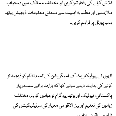
تلاش کرنے کی رفتار تیز کریں اور مختلف ممالک میں دستیاب
ملازمتوں اور مطلوبہ اہلیت سے متعلق معلومات ڈیجیٹل یوتھ
ہب پورٹل پر فراہم کریں۔
انہوں نے پروٹیکٹریٹ آف امیگریشن کے تمام نظام کو ڈیجیٹائز
کرنے کی ہدایت دیتے ہوئے کہا کہ وزارت برائے سمندر پار
پاکستانی، نیوٹیک اور یوتھ پروگرام نوجوانوں کو ہنر، مختلف
زبانوں کی تعلیم اور بین الاقوامی معیار کی سرٹیفیکیشن کی
فراہمی یقینی بنائیں۔