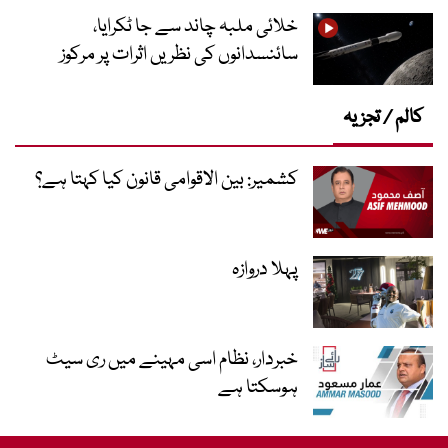
خلائی ملبہ چاند سے جا ٹکرایا،
سائنسدانوں کی نظریں اثرات پر مرکوز
کالم / تجزیہ
کشمیر: بین الاقوامی قانون کیا کہتا ہے؟
پہلا دروازہ
خبردار، نظام اسی مہینے میں ری سیٹ
ہوسکتا ہے