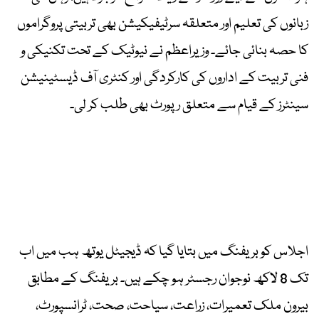
زبانوں کی تعلیم اور متعلقہ سرٹیفیکیشن بھی تربیتی پروگراموں
کا حصہ بنائی جائے۔ وزیراعظم نے نیوٹیک کے تحت تکنیکی و
فنی تربیت کے اداروں کی کارکردگی اور کنٹری آف ڈیسٹینیشن
سینٹرز کے قیام سے متعلق رپورٹ بھی طلب کر لی۔
اجلاس کو بریفنگ میں بتایا گیا کہ ڈیجیٹل یوتھ ہب میں اب
تک 8 لاکھ نوجوان رجسٹر ہو چکے ہیں۔ بریفنگ کے مطابق
بیرون ملک تعمیرات، زراعت، سیاحت، صحت، ٹرانسپورٹ،