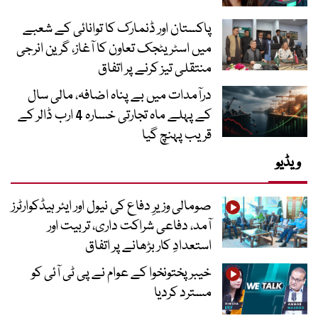
پاکستان اور ڈنمارک کا توانائی کے شعبے
میں اسٹریٹجک تعاون کا آغاز، گرین انرجی
منتقلی تیز کرنے پر اتفاق
درآمدات میں بے پناہ اضافہ، مالی سال
کے پہلے ماہ تجارتی خسارہ 4 ارب ڈالر کے
قریب پہنچ گیا
ویڈیو
صومالی وزیرِ دفاع کی نیول اور ایئر ہیڈکوارٹرز
آمد، دفاعی شراکت داری، تربیت اور
استعدادِ کار بڑھانے پر اتفاق
خیبرپختونخوا کے عوام نے پی ٹی آئی کو
مسترد کردیا