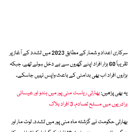
سرکاری اعداد و شمار کے مطابق 2023 میں تشدد کے آغاز پر
تقریباً 60 ہزار افراد اپنے گھروں سے بے دخل ہوئے تھے، جبکہ
ہزاروں افراد اب بھی بدامنی کے باعث واپس نہیں جاسکے۔
یہ بھی پڑھیں:
بھارتی ریاست منی پور میں ہندو اور عیسائی
برادریوں میں مسلح تصادم، 3 افراد ہلاک
بھارتی حکومت نے گزشتہ ماہ منی پور میں تشدد، لوٹ مار اور