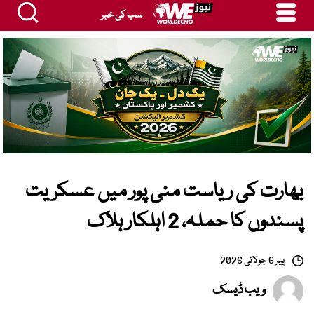
سب کی خبر
بھارت کی ریاست منی پور میں عسکریت
پسندوں کا حملہ، 2 اہلکار ہلاک
پیر 6 جولائی 2026
ویب ڈیسک