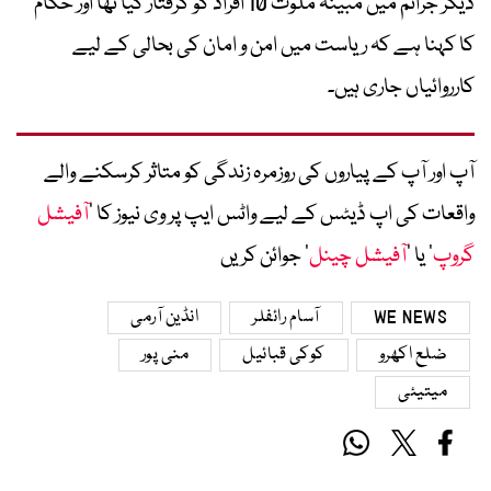
دیگر جرائم میں مبینہ ملوث 10 افراد کو گرفتار کیا تھا اور حکام
کا کہنا ہے کہ ریاست میں امن و امان کی بحالی کے لیے
کارروائیاں جاری ہیں۔
آپ اور آپ کے پیاروں کی روزمرہ زندگی کو متاثر کرسکنے والے
واقعات کی اپ ڈیٹس کے لیے واٹس ایپ پر وی نیوز کا ’
آفیشل
گروپ
‘ یا ’
آفیشل چینل
‘ جوائن کریں
WE NEWS
آسام رائفلر
انڈین آرمی
ضلع اکھرو
کوکی قبائیل
منی پور
میتیئی