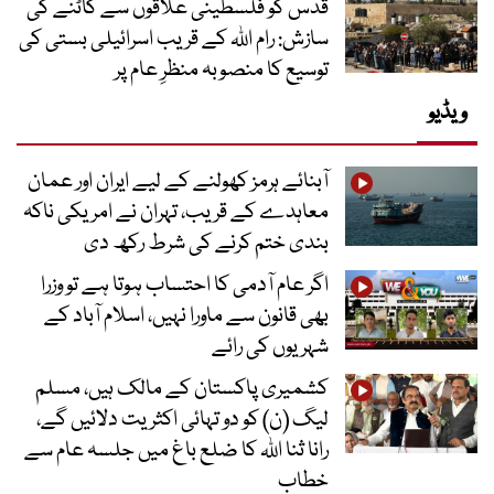
قدس کو فلسطینی علاقوں سے کاٹنے کی
سازش: رام اللہ کے قریب اسرائیلی بستی کی
توسیع کا منصوبہ منظرِ عام پر
ویڈیو
آبنائے ہرمز کھولنے کے لیے ایران اور عمان
معاہدے کے قریب، تہران نے امریکی ناکہ
بندی ختم کرنے کی شرط رکھ دی
اگر عام آدمی کا احتساب ہوتا ہے تو وزرا
بھی قانون سے ماورا نہیں، اسلام آباد کے
شہریوں کی رائے
کشمیری پاکستان کے مالک ہیں، مسلم
لیگ (ن) کو دو تہائی اکثریت دلائیں گے،
رانا ثنا اللہ کا ضلع باغ میں جلسہ عام سے
خطاب