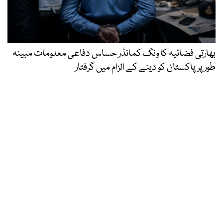
بھارتی فضائیہ کا ونگ کمانڈر حساس دفاعی معلومات مبینہ
طور پر پاکستان کو دینے کے الزام میں گرفتار