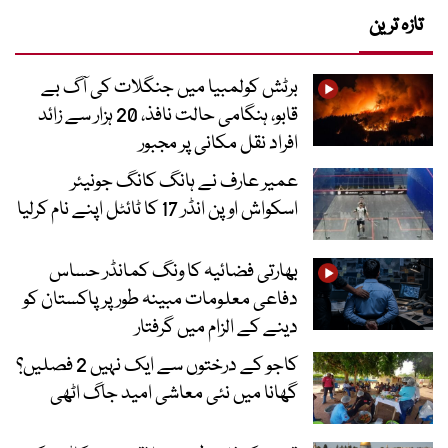
تازہ ترین
برٹش کولمبیا میں جنگلات کی آگ بے
قابو، ہنگامی حالت نافذ، 20 ہزار سے زائد
افراد نقل مکانی پر مجبور
عمیر عارف نے ہانگ کانگ جونیئر
اسکواش اوپن انڈر 17 کا ٹائٹل اپنے نام کرلیا
بھارتی فضائیہ کا ونگ کمانڈر حساس
دفاعی معلومات مبینہ طور پر پاکستان کو
دینے کے الزام میں گرفتار
کاجو کے درختوں سے ایک نہیں 2 فصلیں؟
گھانا میں نئی معاشی امید جاگ اٹھی