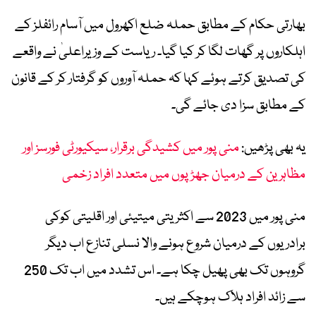
بھارتی حکام کے مطابق حملہ ضلع اکھرول میں آسام رائفلز کے
اہلکاروں پر گھات لگا کر کیا گیا۔ ریاست کے وزیراعلیٰ نے واقعے
کی تصدیق کرتے ہوئے کہا کہ حملہ آوروں کو گرفتار کر کے قانون
کے مطابق سزا دی جائے گی۔
یہ بھی پڑھیں:
منی پور میں کشیدگی برقرار، سیکیورٹی فورسز اور
مظاہرین کے درمیان جھڑپوں میں متعدد افراد زخمی
منی پور میں 2023 سے اکثریتی میتیئی اور اقلیتی کوکی
برادریوں کے درمیان شروع ہونے والا نسلی تنازع اب دیگر
گروہوں تک بھی پھیل چکا ہے۔ اس تشدد میں اب تک 250
سے زائد افراد ہلاک ہوچکے ہیں۔