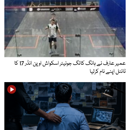
عمیر عارف نے ہانگ کانگ جونیئر اسکواش اوپن انڈر 17 کا
ٹائٹل اپنے نام کرلیا