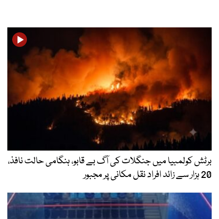
برٹش کولمبیا میں جنگلات کی آگ بے قابو، ہنگامی حالت نافذ،
20 ہزار سے زائد افراد نقل مکانی پر مجبور