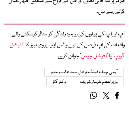
فورمز پر علاقائی تعاون اور امن کے فروغ سے متعلق اظہارِ خیال
کرتے رہے ہیں۔
آپ اور آپ کے پیاروں کی روزمرہ زندگی کو متاثر کرسکنے والے
واقعات کی اپ ڈیٹس کے لیے واٹس ایپ پر وی نیوز کا ’
آفیشل
گروپ
‘ یا ’
آفیشل چینل
‘ جوائن کریں
آرمی چیف فیلڈ مارشل سید عاصم منیر
وزیراعظم شہباز شریف
وکٹر گاؤ