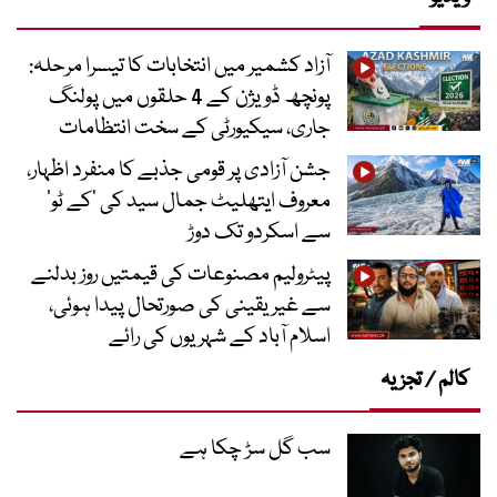
آزاد کشمیر میں انتخابات کا تیسرا مرحلہ:
پونچھ ڈویژن کے 4 حلقوں میں پولنگ
جاری، سیکیورٹی کے سخت انتظامات
جشن آزادی پر قومی جذبے کا منفرد اظہار،
معروف ایتھلیٹ جمال سید کی ’کے ٹو‘
سے اسکردو تک دوڑ
پیٹرولیم مصنوعات کی قیمتیں روز بدلنے
سے غیر یقینی کی صورتحال پیدا ہوئی،
اسلام آباد کے شہریوں کی رائے
کالم / تجزیہ
سب گل سڑ چکا ہے