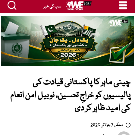
سب کی خبر
چینی ماہر کا پاکستانی قیادت کی
پالیسیوں کو خراجِ تحسین، نوبیل امن انعام
کی امید ظاہر کر دی
منگل 7 جولائی 2026