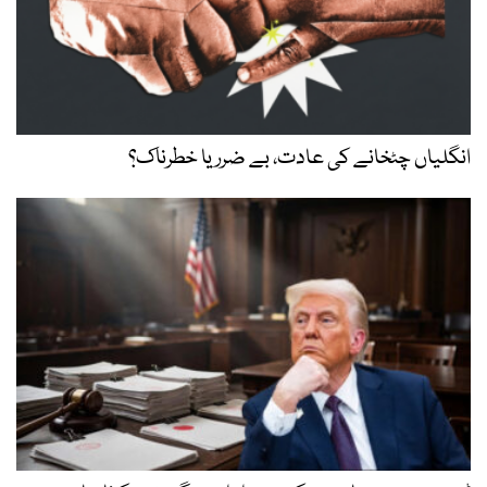
انگلیاں چٹخانے کی عادت، بے ضرر یا خطرناک؟