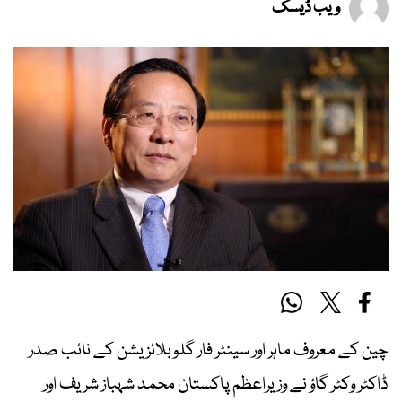
ویب ڈیسک
چین کے معروف ماہر اور سینٹر فار گلوبلائزیشن کے نائب صدر
ڈاکٹر وکٹر گاؤ نے وزیراعظم پاکستان محمد شہباز شریف اور