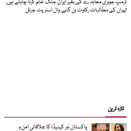
ٹرمپ جوہری معاہدے کے بغیر ایران جنگ ختم کرنا چاہتے ہیں،
تہران کے مطالبات رکاوٹ بن گئے، وال اسٹریٹ جرنل
تازہ ترین
پاکستان اور کینیڈا کا علاقائی امن و