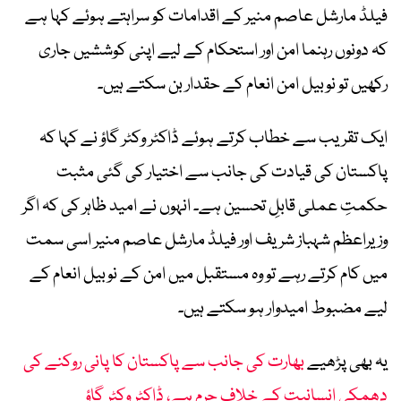
فیلڈ مارشل عاصم منیر کے اقدامات کو سراہتے ہوئے کہا ہے
کہ دونوں رہنما امن اور استحکام کے لیے اپنی کوششیں جاری
رکھیں تو نوبیل امن انعام کے حقدار بن سکتے ہیں۔
ایک تقریب سے خطاب کرتے ہوئے ڈاکٹر وکٹر گاؤ نے کہا کہ
پاکستان کی قیادت کی جانب سے اختیار کی گئی مثبت
حکمتِ عملی قابلِ تحسین ہے۔ انہوں نے امید ظاہر کی کہ اگر
وزیراعظم شہباز شریف اور فیلڈ مارشل عاصم منیر اسی سمت
میں کام کرتے رہے تو وہ مستقبل میں امن کے نوبیل انعام کے
لیے مضبوط امیدوار ہو سکتے ہیں۔
یہ بھی پڑھیے
بھارت کی جانب سے پاکستان کا پانی روکنے کی
دھمکی انسانیت کے خلاف جرم ہے، ڈاکٹر وکٹر گاؤ