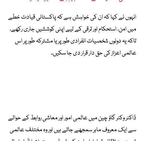
انہوں نے کہا کہ ان کی خواہش ہے کہ پاکستانی قیادت خطے
میں امن، استحکام اور ترقی کے لیے اپنی کوششیں جاری رکھے،
تاکہ یہ دونوں شخصیات انفرادی طور پر یا مشترکہ طور پر اس
عالمی اعزاز کی حق دار قرار دی جا سکیں۔
ڈاکٹر وکٹر گاؤ چین میں عالمی امور اور معاشی روابط کے حوالے
سے ایک معروف ماہر سمجھے جاتے ہیں اور وہ مختلف عالمی