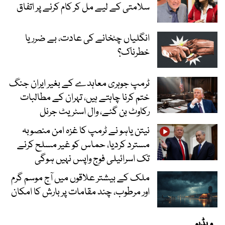
سلامتی کے لیے مل کر کام کرنے پر اتفاق
انگلیاں چٹخانے کی عادت، بے ضرر یا
خطرناک؟
ٹرمپ جوہری معاہدے کے بغیر ایران جنگ
ختم کرنا چاہتے ہیں، تہران کے مطالبات
رکاوٹ بن گئے، وال اسٹریٹ جرنل
نیتن یاہو نے ٹرمپ کا غزہ امن منصوبہ
مسترد کردیا، حماس کو غیر مسلح کرنے
تک اسرائیلی فوج واپس نہیں ہوگی
ملک کے بیشتر علاقوں میں آج موسم گرم
اور مرطوب، چند مقامات پر بارش کا امکان
ویڈیو