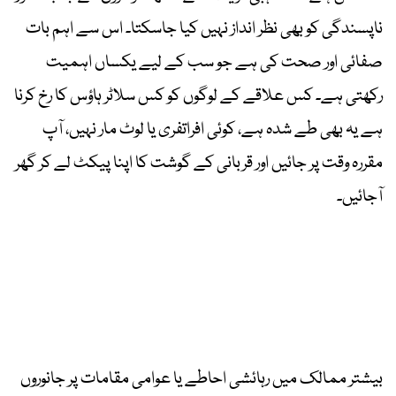
ناپسندگی کو بھی نظر انداز نہیں کیا جاسکتا۔ اس سے اہم بات
صفائی اور صحت کی ہے جو سب کے لیے یکساں اہمیت
رکھتی ہے۔ کس علاقے کے لوگوں کو کس سلاٹر ہاؤس کا رخ کرنا
ہے یہ بھی طے شدہ ہے، کوئی افراتفری یا لوٹ مار نہیں، آپ
مقررہ وقت پر جائیں اور قربانی کے گوشت کا اپنا پیکٹ لے کر گھر
آجائیں۔
بیشتر ممالک میں رہائشی احاطے یا عوامی مقامات پر جانوروں