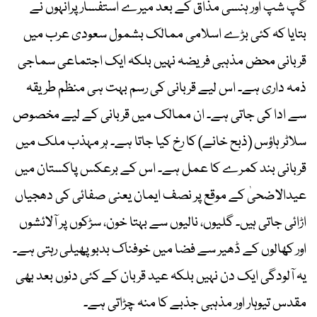
گپ شپ اور ہنسی مذاق کے بعد میرے استفسار پرانہوں نے
بتایا کہ کئی بڑے اسلامی ممالک بشمول سعودی عرب میں
قربانی محض مذہبی فریضہ نہیں بلکہ ایک اجتماعی سماجی
ذمہ داری ہے۔ اس لیے قربانی کی رسم بہت ہی منظم طریقہ
سے ادا کی جاتی ہے۔ ان ممالک میں قربانی کے لیے مخصوص
سلاٹر ہاؤس (ذبح خانے) کا رخ کیا جاتا ہے۔ ہر مہذب ملک میں
قربانی بند کمرے کا عمل ہے۔ اس کے برعکس پاکستان میں
عیدالاضحیٰ کے موقع پر نصف ایمان یعنی صفائی کی دھجیاں
اڑائی جاتی ہیں۔ گلیوں، نالیوں سے بہتا خون، سڑکوں پر آلائشوں
اور کھالوں کے ڈھیر سے فضا میں خوفناک بدبو پھیلی رہتی ہے۔
یہ آلودگی ایک دن نہیں بلکہ عید قربان کے کئی دنوں بعد بھی
مقدس تیوہار اور مذہبی جذبے کا منہ چڑاتی ہے۔