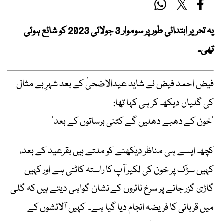
یہ تحریر ابتدائی طور پر سوموار 3 جولائی 2023 کو شائع ہوئی
تھی۔
فیض احمد فیض نے شاید عیدالاضحیٰ کے بعد شہرِ بے مثال
کی گلیاں دیکھ کر ہی کہا تھا:
’خون کے دھبے دھلیں گے کتنی برساتوں کے بعد‘
کچھ ایسے ہی مناظر دیکھنے کو ملتے ہیں بقرعید کے بعد،
کہیں سڑک پر خون کی لکیر آپ کا راستہ کاٹتی ہے اور کہیں
گاڑی گزر جانے پر سرخ ٹائروں کے نشان گواہی دیتے ہیں کہ گلی
میں قربانی کا فریضہ انجام دیا گیا ہے۔ کہیں آلائشوں کے