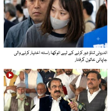
اندرونی تناؤ دور کرنے کے لیے انوکھا راستہ اختیار کرنے والی
جاپانی خاتون گرفتار