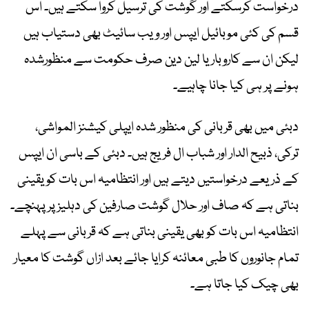
درخواست کرسکتے اور گوشت کی ترسیل کروا سکتے ہیں۔ اس
قسم کی کئی موبائیل ایپس اور ویب سائیٹ بھی دستیاب ہیں
لیکن ان سے کاروبار یا لین دین صرف حکومت سے منظورشدہ
ہونے پر ہی کیا جانا چاہیے۔
دبئی میں بھی قربانی کی منظور شدہ ایپلی کیشنز المواشی،
ترکی، ذبیح الدار اور شباب ال فریج ہیں۔ دبئی کے باسی ان ایپس
کے ذریعے درخواستیں دیتے ہیں اور انتظامیہ اس بات کو یقینی
بناتی ہے کہ صاف اور حلال گوشت صارفین کی دہلیز پر پہنچے۔
انتظامیہ اس بات کو بھی یقینی بناتی ہے کہ قربانی سے پہلے
تمام جانوروں کا طبی معائنہ کرایا جائے بعد ازاں گوشت کا معیار
بھی چیک کیا جاتا ہے۔