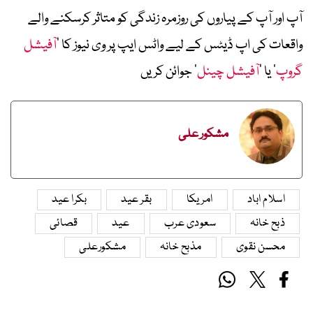
آپ اور آپ کے پیاروں کی روزمرہ زندگی کو متاثر کرسکنے والے
واقعات کی اپ ڈیٹس کے لیے واٹس ایپ پر وی نیوز کا ’
آفیشل
گروپ
‘ یا ’
آفیشل چینل
‘ جوائن کریں
مشکور علی
اسلام اباد
امریکا
بقر عید
بکرا عید
ذبح خانہ
سعودی عرب
عید
قصائی
محسن نقوی
مذبح خانہ
مشکورعلی