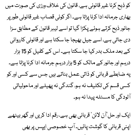
کو ذبح کرنا غیر قانونی ہے، قانون کی خلاف ورزی کی صورت میں
بھاری جرمانہ ادا کرنا پڑتا ہے۔ اگر کوئی قصاب غیر قانونی طور پر
جانور ذبح کرتے ہوئے پکڑا گیا تو اسے لیبر قانون کے مطابق سزا
دی جاتی ہے، اسے جیل بھیجا جا سکتا ہے اور قانونی کارروائی
کے بعد ملک بدر کیا جا سکتا ہے۔ اس کے کفیل کو 15 ہزار
درہم اور جانور کے مالک کو 5 ہزار درہم جرمانہ ادا کرنا پڑتا ہے۔
یہ ضابطے قربانی کو ذاتی عمل بناتے ہیں جس سے کسی اور کو
کسی قسم کی تکلیف نہ ہو، گندگی نہ پھیلے اور ماحولیاتی
آلودگی کا مسئلہ پیدا نہ ہو۔
ایک اور حل’آن لائن‘ قربانی بھی ہے، رقم ادا کریں اور گھر بیٹھے
اپنی قربانی کا گوشت پائیں۔ آپ خصوصی ایپس پر بھی