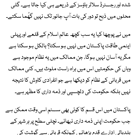
شدہ اور رجسٹرڈ سلاٹر ہاؤسز کے ذریعے ہی کیا جاتا ہے۔ گلی
محلوں میں ذبح تو دور کی بات آپ جانور تک نہیں گھُما سکتے۔
میں نے پوچھا کیا یہ سب کچھ عالم اسلام کے قلعے اور پہلی
ایٹمی طاقت پاکستان میں نہیں ہو سکتا؟ بالکل ہو سکتا ہے
مگر یہ آسان نہیں ہوگا، جن ممالک میں یہ نظام موجود ہے
وہاں کی حکومتیں اس میں براہ راست ملوث ہیں۔ کئی ممالک
میں قربانی کے نظام کو دیکھا ہے جو انفرادی کاوش کا نتیجہ
نہیں بلکہ حکومت کی دلچسپی اور ذمہ داری کا مظہر ہے۔
پاکستان میں اس قسم کا کوئی بھی سسٹم اسی وقت ممکن ہے
جب حکومت اپنی ذمہ داری نبھائے۔ نچلی سطح پر ہر شہر کے
بلدیاتی ادارے قدم بڑھائیں کیونکہ قربانی سے گوشت کی