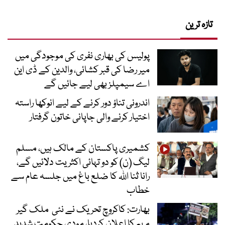
تازہ ترین
پولیس کی بھاری نفری کی موجودگی میں
میر رضا کی قبر کشائی، والدین کے ڈی این
اے سیمپلز بھی لیے جائیں گے
اندرونی تناؤ دور کرنے کے لیے انوکھا راستہ
اختیار کرنے والی جاپانی خاتون گرفتار
کشمیری پاکستان کے مالک ہیں، مسلم
لیگ (ن) کو دو تہائی اکثریت دلائیں گے،
رانا ثنا اللہ کا ضلع باغ میں جلسہ عام سے
خطاب
بھارت: کاکروچ تحریک نے نئی ملک گیر
مہم کا اعلان کردیا، مودی حکومت شدید