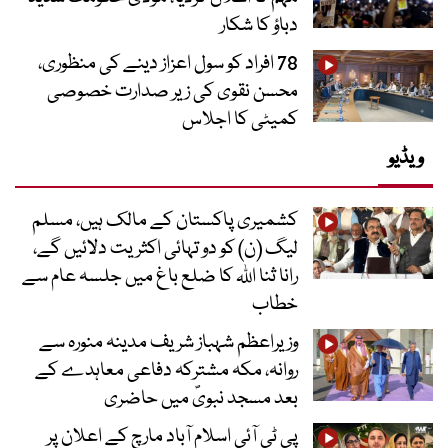
دباؤ کا شکار
78 افراد کو سول اعزاز دینے کی منظوری،
محسن نقوی کی زیر صدارت خصوصی
کمیٹی کا اجلاس
ویڈیو
کشمیری پاکستان کے مالک ہیں، مسلم
لیگ (ن) کو دو تہائی اکثریت دلائیں گے،
رانا ثنا اللہ کا ضلع باغ میں جلسہ عام سے
خطاب
وزیراعظم شہباز شریف مدینہ منورہ سے
روانہ، مکہ مشترکہ دفاعی معاہدے کے
بعد مسجد نبویؐ میں حاضری
پی ٹی آئی اسلام آباد مارچ کے اعلان پر