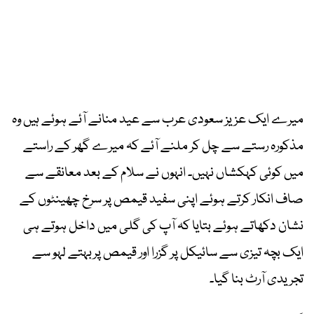
میرے ایک عزیز سعودی عرب سے عید منانے آئے ہوئے ہیں وہ
مذکورہ رستے سے چل کر ملنے آئے کہ میرے گھر کے راستے
میں کوئی کہکشاں نہیں۔ انہوں نے سلام کے بعد معانقے سے
صاف انکار کرتے ہوئے اپنی سفید قیمص پر سرخ چھینٹوں کے
نشان دکھاتے ہوئے بتایا کہ آپ کی گلی میں داخل ہوتے ہی
ایک بچہ تیزی سے سائیکل پر گزرا اور قیمص پربہتے لہو سے
تجریدی آرٹ بنا گیا۔