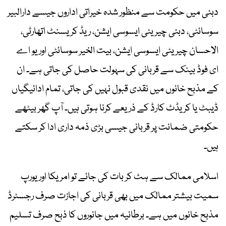
دبئی میں حکومت سے منظور شدہ خیراتی اداروں جیسے دارالبیر
سوسائٹی، دبئی چیریٹی ایسوسی ایشن، ریڈ کریسنٹ اتھارٹی،
الاحسان چیریٹی ایسوسی ایشن، بیت الخیر سوسائٹی اور یو اے
ای فوڈ بینک سے قربانی کی سہولت حاصل کی جاتی ہے۔ ان
کے مذبح خانوں میں نقدی قبول نہیں کی جاتی، تمام ادائیگیاں
ڈیبٹ یا کریڈٹ کارڈ کے ذریعے کرنا ہوتی ہیں۔ آپ گھر بیٹھے
حکومتی ضمانت پر قربانی جیسی بڑی ذمہ داری ادا کر سکتے
ہیں۔
اسلامی ممالک سے ہٹ کر بات کی جائے تو امریکا اور یورپ
سمیت بیشتر ممالک میں بھی قربانی کی اجازت صرف رجسٹرڈ
مذبح خانوں میں ہے۔ برطانیہ میں جانوروں کا ذبح صرف تسلیم