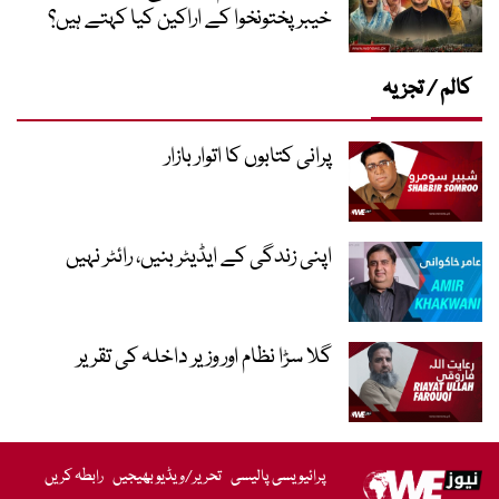
خیبر پختونخوا کے اراکین کیا کہتے ہیں؟
کالم / تجزیہ
پرانی کتابوں کا اتوار بازار
اپنی زندگی کے ایڈیٹر بنیں، رائٹر نہیں
گلا سڑا نظام اور وزیر داخلہ کی تقریر
پرائیویسی پالیسی
تحریر/ویڈیو بھیجیں
رابطہ کریں