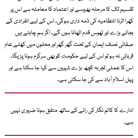
تقسیم تک کا مرحلہ بھروسے اور اعتماد کا معاملہ ہے اس پر
کھرا اترنا انتظامیہ کی ذمہ داری ہوگی۔ اس کے لیے انفرادی کے
بجائے بڑے اور ٹھوس قدم اٹھانا ہوں گے۔ اگر ہم چاہتے ہیں
صفائی نصف ایمان کے تحت گھر گھر اور محلوں میں کھلے عام
قربانی نہ ہو تو اس کے لیے حکومت کو بھی سرگرم ہونا پڑیگا۔
اس کا عملی تجربہ کچھ بڑے شہروں سے کیا جا سکتا ہے اور
پہل اسلام آباد سے کی جا سکتی ہے۔
ادارے کا کالم نگار کی رائے کے ساتھ متفق ہونا ضروری نہیں
ہے۔