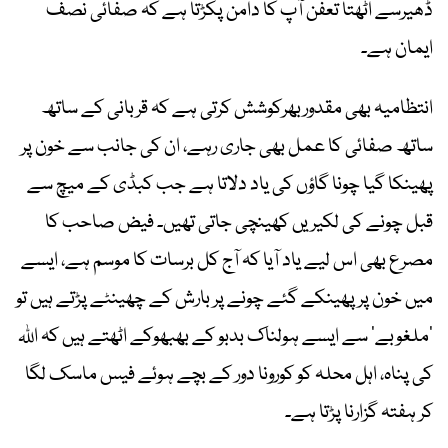
ڈھیرسے اٹھتا تعفن آپ کا دامن پکڑتا ہے کہ صفائی نصف
ایمان ہے۔
انتظامیہ بھی مقدوربھرکوشش کرتی ہے کہ قربانی کے ساتھ
ساتھ صفائی کا عمل بھی جاری رہے، ان کی جانب سے خون پر
پھینکا گیا چونا گاؤں کی یاد دلاتا ہے جب کبڈی کے میچ سے
قبل چونے کی لکیریں کھینچی جاتی تھیں۔ فیض صاحب کا
مصرع بھی اس لیے یاد آیا کہ آج کل برسات کا موسم ہے، ایسے
میں خون پر پھینکے گئے چونے پر بارش کے چھینٹے پڑتے ہیں تو
’ملغوبے‘ سے ایسے ہولناک بدبو کے بھبھوکے اٹھتے ہیں کہ اللہ
کی پناہ، اہل محلہ کو کورونا دور کے بچے ہوئے فیس ماسک لگا
کر ہفتہ گزارنا پڑتا ہے۔