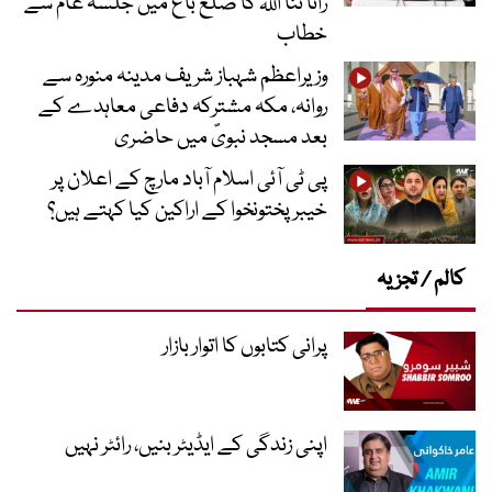
رانا ثنا اللہ کا ضلع باغ میں جلسہ عام سے
خطاب
وزیراعظم شہباز شریف مدینہ منورہ سے
روانہ، مکہ مشترکہ دفاعی معاہدے کے
بعد مسجد نبویؐ میں حاضری
پی ٹی آئی اسلام آباد مارچ کے اعلان پر
خیبر پختونخوا کے اراکین کیا کہتے ہیں؟
کالم / تجزیہ
پرانی کتابوں کا اتوار بازار
اپنی زندگی کے ایڈیٹر بنیں، رائٹر نہیں