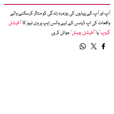
آپ اور آپ کے پیاروں کی روزمرہ زندگی کو متاثر کرسکنے والے
واقعات کی اپ ڈیٹس کے لیے واٹس ایپ پر وی نیوز کا ’
آفیشل
گروپ
‘ یا ’
آفیشل چینل
‘ جوائن کریں