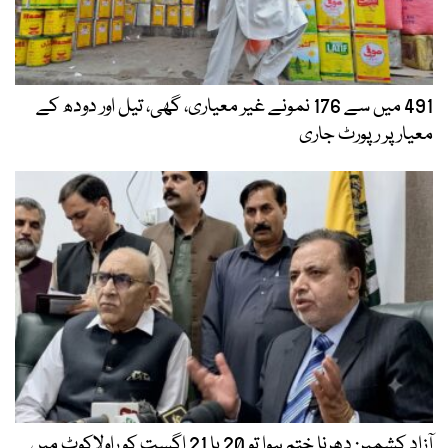
491 میں سے 176 نمونے غیر معیاری، گھی، تیل اور دودھ کے
معیار پر رپورٹ جاری
آزاد کشمیر: دھرنا ختم ہوا تو 20 یا 21 اگست کو راولاکوٹ میں