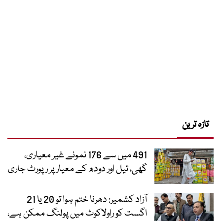
تازہ ترین
491 میں سے 176 نمونے غیر معیاری،
گھی، تیل اور دودھ کے معیار پر رپورٹ جاری
آزاد کشمیر: دھرنا ختم ہوا تو 20 یا 21
اگست کو راولاکوٹ میں پولنگ ممکن ہے،