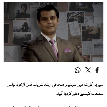
سپریم کورٹ میں سینیئر صحافی ارشد شریف قتل ازخود نوٹس
سمعت کیلئے مقرر کردیا گیا۔