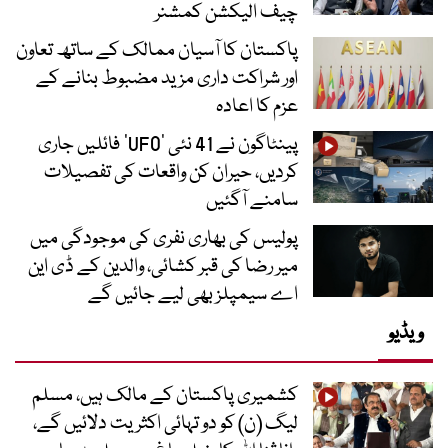
چیف الیکشن کمشنر
پاکستان کا آسیان ممالک کے ساتھ تعاون
اور شراکت داری مزید مضبوط بنانے کے
عزم کا اعادہ
پینٹاگون نے 41 نئی ’UFO‘ فائلیں جاری
کردیں، حیران کن واقعات کی تفصیلات
سامنے آگئیں
پولیس کی بھاری نفری کی موجودگی میں
میر رضا کی قبر کشائی، والدین کے ڈی این
اے سیمپلز بھی لیے جائیں گے
ویڈیو
کشمیری پاکستان کے مالک ہیں، مسلم
لیگ (ن) کو دو تہائی اکثریت دلائیں گے،