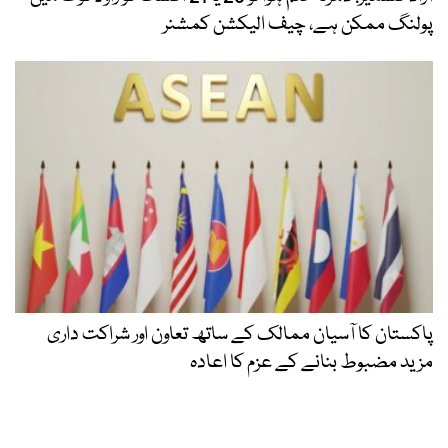
پولنگ ممکن ہے، چیف الیکشن کمشنر
پاکستان کا آسیان ممالک کے ساتھ تعاون اور شراکت داری
مزید مضبوط بنانے کے عزم کا اعادہ