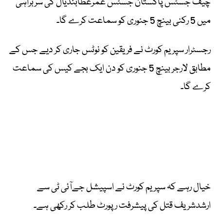
چیف جسٹس پاکستان جسٹس عمرعطابندیال کی سربراہی
میں 5 رکنی بینچ 5 جنوری کو سماعت کرے گا۔
رجسٹرار سپریم کورٹ نے فریقین کو نوٹس جاری کر دیے جس کے
مطابق لارجر بینچ 5 جنوری کو دن ایک بجے کیس کی سماعت
کرے گا۔
خیال رہے کہ سپریم کورٹ نے اسپیشل جےآئی ٹی سے
ارشدشریف قتل کی پیشرفت رپورٹ طلب کر رکھی ہے۔