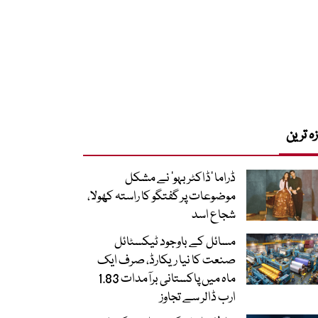
زہ ترین
ڈراما ’ڈاکٹر بہو‘ نے مشکل
موضوعات پر گفتگو کا راستہ کھولا،
شجاع اسد
مسائل کے باوجود ٹیکسٹائل
صنعت کا نیا ریکارڈ، صرف ایک
ماہ میں پاکستانی برآمدات 1.83
ارب ڈالر سے تجاوز