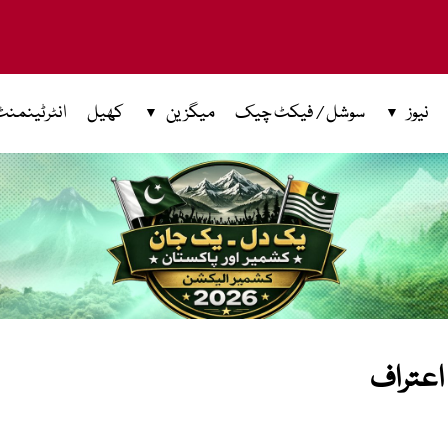
نیوز
سوشل / فیکٹ چیک
میگزین
کھیل
انٹرٹینمنٹ
 اعتراف