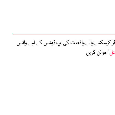
متاثر کرسکنے والے واقعات کی اپ ڈیٹس کے لیے واٹس
نل
‘ جوائن کریں