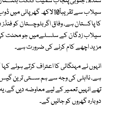
سندھ، جنوبی پنجاب سمیت گلگت بلتستان میں
سیلاب سے تقریباً10لاکھ گھر 
کا پاکستان ہے، وفاق اگر بلوچستان کو فنڈز د
سیلاب زدگان کے سلسلےمیں جو محنت کی و
مزید اچھے کام کرنے کی ضرورت ہے۔
انہوں نے مہنگائی کا اعتراف کرتے ہوئے کہا
تھے انہیں تعمیر کے لیے معاوضہ دیں گے، یہ 
دوبارہ گھروں کو جائیں گے۔