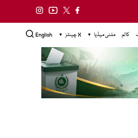
کالم
ملٹی میڈیا
X چینلز
English