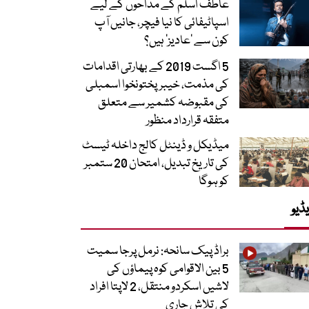
عاطف اسلم کے مداحوں کے لیے
اسپاٹیفائی کا نیا فیچر، جانیں آپ
کون سے ‘عادیز’ ہیں؟
5 اگست 2019 کے بھارتی اقدامات
کی مذمت، خیبرپختونخوا اسمبلی
کی مقبوضہ کشمیر سے متعلق
متفقہ قرارداد منظور
میڈیکل و ڈینٹل کالج داخلہ ٹیسٹ
کی تاریخ تبدیل، امتحان 20 ستمبر
کو ہوگا
ڈیو
براڈ پیک سانحہ: نرمل پرجا سمیت
5 بین الاقوامی کوہ پیماؤں کی
لاشیں اسکردو منتقل، 2 لاپتا افراد
کی تلاش جاری