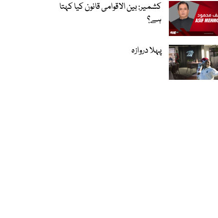
کشمیر: بین الاقوامی قانون کیا کہتا
ہے؟
پہلا دروازہ