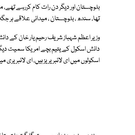
بلوچستان اور دیگر دن رات کام کررہے تھے، 
تھا، سندھ ، بلوچستان ، میدانی علاقے ہر جگہ 
وزیر اعظم شہباز شریف رحیم یار خان کے دانش
دانش اسکول کے یتیم بچے امریکا سمیت دیگ
اسکولوں میں ای لائبریریز ہیں، ای لائبریری