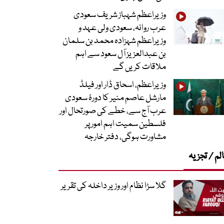
وزیراعظم شہباز شریف سعودی
عرب روانہ، سعودی ولی عہد و
وزیراعظم شہزادہ محمد بن سلمان
بن عبدالعزیز آل سعود سے اہم
ملاقات کریں گے
وزیراعظم، اسحاق ڈار اور فیلڈ
مارشل عاصم منیر کا دورۂ سعودی
عرب آج سے، خطے کی صورتحال اور
فلسطین سمیت اہم امور پر
مشاورت ہوگی، دفتر خارجہ
لم / تجزیہ
گلا سڑا نظام اور وزیر داخلہ کی تقریر