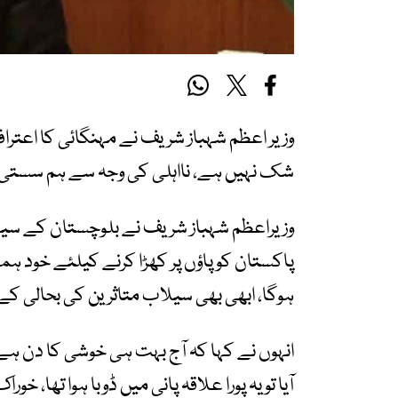
وزیر اعظم شہباز شریف نے مہنگائی کا اعتراف
شک نہیں ہے، نااہلی کی وجہ سے ہم سستی 
وزیراعظم شہباز شریف نے بلوچستان کے سیل
پاکستان کو پاؤں پر کھڑا کرنے کیلئے خود ہمت
ہوگا، ابھی بھی سیلاب متاثرین کی بحالی کے
انہوں نے کہا کہ آج بہت ہی خوشی کا دن ہے، 
آیا تو یہ پورا علاقہ پانی میں ڈوبا ہوا تھا، خورا