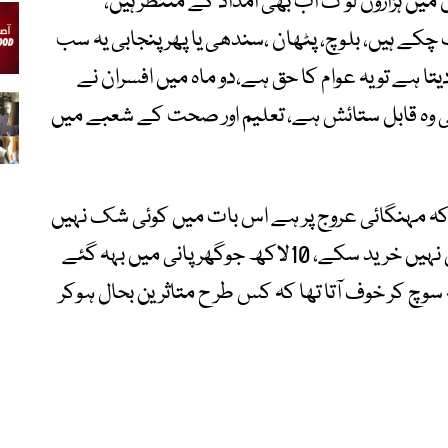
 ہزاروں لو گ اب بھی امداد کے منتظر ہیں،
پانی میں ڈوب چکے ہیں، بلوچ، پٹھان ،سندھی یا پھر پنجابی یہ سب
یتا ہے تو یہ عوام کا حق ہے،دو ماہ میں افسران نے
ہ قابل ستائش ہے، تعلیم اور صحت کے شعبے میں
 کہ مہنگائی عروج پر ہے اس بات میں کوئی شک نہیں
ہے، نااہلی کی وجہ سے ہم سستی ترین گیس نہیں خرید سکے، 10لاکھ جوگھر پانی میں بہہ گئے
سوچ کر خوف آتا تھا کہ کس طر ح متاثرین بحال ہوکر