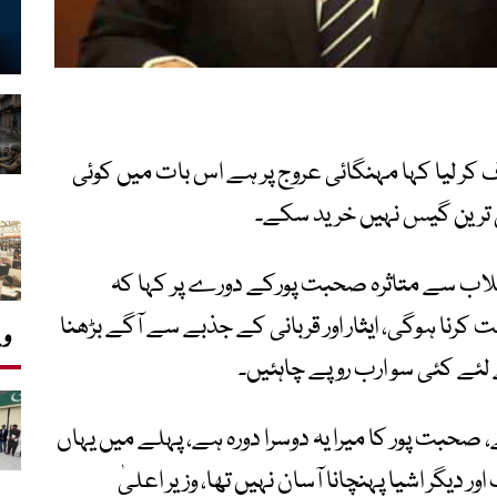
 کر لیا کہا مہنگائی عروج پر ہے اس بات میں کوئی
ترین گیس نہیں خرید سکے۔
اب سے متاثرہ صحبت پورکے دورے پر کہا کہ
 کرنا ہوگی، ایثار اور قربانی کے جذبے سے آگے بڑھنا
وی
 لئے کئی سو ارب روپے چاہئیں۔
صحبت پور کا میرا یہ دوسرا دورہ ہے، پہلے میں یہاں
ک اور دیگر اشیا پہنچانا آسان نہیں تھا، وزیر اعلیٰ