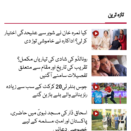
تازہ ترین
کیا نمرہ خان نے شوہر سے علیحدگی اختیار
کر لی؟ اداکارہ نے خاموشی توڑ دی
رونالڈو کی شادی کی تیاریاں مکمل؟
تقریب کی تاریخ اور مقام سے متعلق
تفصیلات سامنے آگئیں
جوس بٹلر ٹی20 کرکٹ کے سب سے زیادہ
رنز بنانے والے بلے باز بن گئے
اسحاق ڈار کی مسجد نبویؐ میں حاضری،
پاکستان اور امتِ مسلمہ کے لیے
خصوصی دعائیں