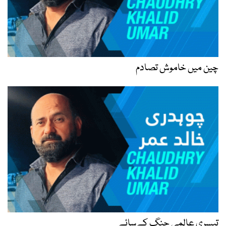
چین میں خاموش تصادم
تیسری عالمی جنگ کےسائے