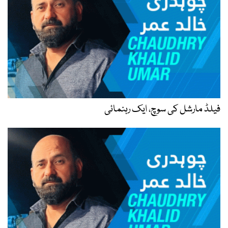
فیلڈ مارشل کی سوچ، ایک رہنمائی