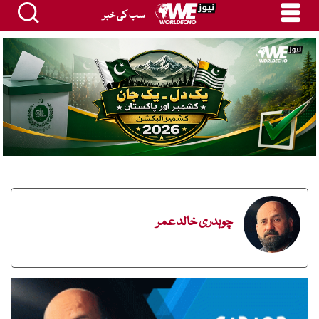
سب کی خبر
چوہدری خالد عمر