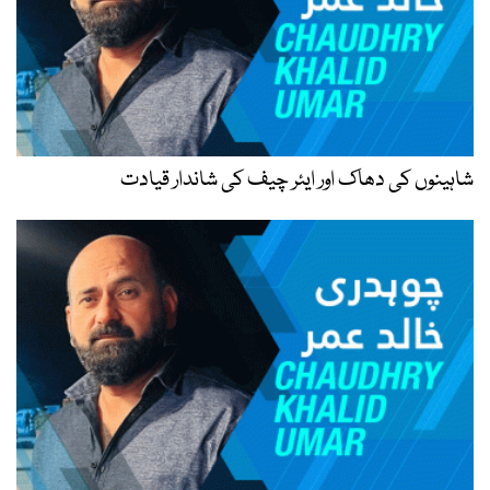
شاہینوں کی دھاک اور ایئر چیف کی شاندار قیادت