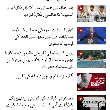
بابر اعظم نے عمران خان کا بڑا ریکارڈ برابر،
اسٹیو وا کا عالمی ریکارڈ توڑ دیا
ایران نے بڑے امریکی حملے کے ڈر سے
مذاکرات کے لیے مجھ سے التجا کی،
ٹرمپ کا دعویٰ
روس کے ساحلی تفریحی مقام پر دھماکا، 4
بچوں سمیت 7 افراد ہلاک، روس اور یوکرین
کے متضاد دعوے
گلا سڑا نظام اور وزیر داخلہ کی تقریر
مصنوعی ذہانت کی کمپنی ’اینتھروپک‘
کلاڈ اے آئی کے لیے اپنی چپ تیار کرے