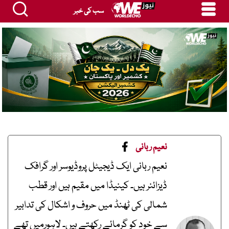
سب کی خبر
نعیم ربانی
نعیم ربانی ایک ڈیجیٹل پروڈیوسر اور گرافک
ڈیزائنر ہیں۔ کینیڈا میں مقیم ہیں اور قطب
شمالی کی ٹھنڈ میں حروف و اشکال کی تدابیر
سے خود کو گرمائے رکھتے ہیں۔ لاہورمیں تھے