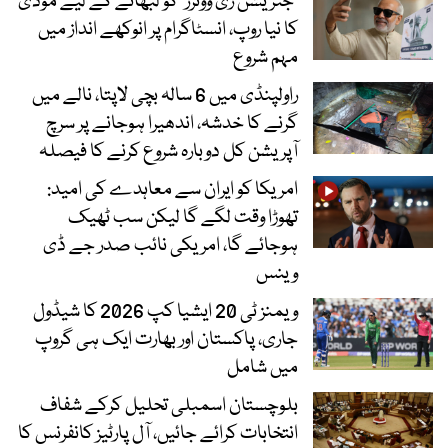
’جنریشن زی ووٹرز‘ کو لبھانے کے لیے مودی
کا نیا روپ، انسٹاگرام پر انوکھے انداز میں
مہم شروع
راولپنڈی میں 6 سالہ بچی لاپتا، نالے میں
گرنے کا خدشہ، اندھیرا ہوجانے پر سرچ
آپریشن کل دوبارہ شروع کرنے کا فیصلہ
امریکا کو ایران سے معاہدے کی امید:
تھوڑا وقت لگے گا لیکن سب ٹھیک
ہوجائے گا، امریکی نائب صدر جے ڈی
وینس
ویمنز ٹی 20 ایشیا کپ 2026 کا شیڈول
جاری، پاکستان اور بھارت ایک ہی گروپ
میں شامل
بلوچستان اسمبلی تحلیل کرکے شفاف
انتخابات کرائے جائیں، آل پارٹیز کانفرنس کا