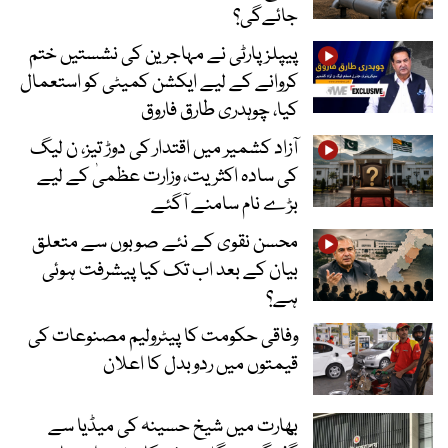
جائےگی؟
پیپلز پارٹی نے مہاجرین کی نشستیں ختم
کروانے کے لیے ایکشن کمیٹی کو استعمال
کیا، چوہدری طارق فاروق
آزاد کشمیر میں اقتدار کی دوڑ تیز، ن لیگ
کی سادہ اکثریت، وزارت عظمیٰ کے لیے
بڑے نام سامنے آگئے
محسن نقوی کے نئے صوبوں سے متعلق
بیان کے بعد اب تک کیا پیشرفت ہوئی
ہے؟
وفاقی حکومت کا پیٹرولیم مصنوعات کی
قیمتوں میں ردوبدل کا اعلان
بھارت میں شیخ حسینہ کی میڈیا سے