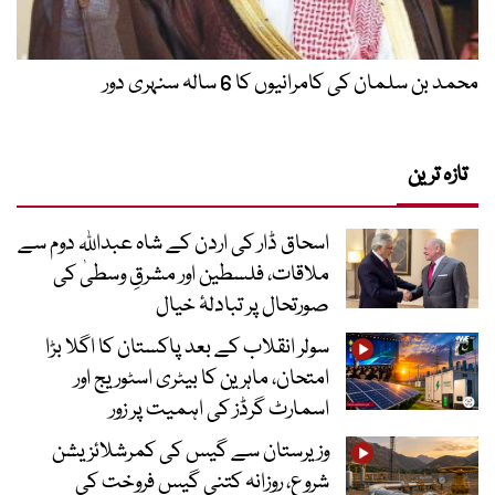
محمد بن سلمان کی کامرانیوں کا 6 سالہ سنہری دور
تازہ ترین
اسحاق ڈار کی اردن کے شاہ عبداللہ دوم سے
ملاقات، فلسطین اور مشرقِ وسطیٰ کی
صورتحال پر تبادلۂ خیال
سولر انقلاب کے بعد پاکستان کا اگلا بڑا
امتحان، ماہرین کا بیٹری اسٹوریج اور
اسمارٹ گرڈز کی اہمیت پر زور
وزیرستان سے گیس کی کمرشلائزیشن
شروع، روزانہ کتنی گیس فروخت کی