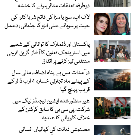
دوطرفہ تعلقات متاثر ہونے کا خدشہ
لاک اپ، سچ یا سزا کی فاتح شریا کلرا کی
جیت پر سوہائے علی ابڑو کا جذباتی ردعمل
پاکستان اور ڈنمارک کا توانائی کے شعبے
میں اسٹریٹجک تعاون کا آغاز، گرین انرجی
منتقلی تیز کرنے پر اتفاق
درآمدات میں بے پناہ اضافہ، مالی سال
کے پہلے ماہ تجارتی خسارہ 4 ارب ڈالر کے
قریب پہنچ گیا
غیر منظور شدہ ایشین لیجنڈز لیگ میں
شرکت، پی سی بی کا سابق کرکٹرز کے
خلاف کارروائی کا عندیہ
مصنوعی ذہانت کی کہانیاں انسانی