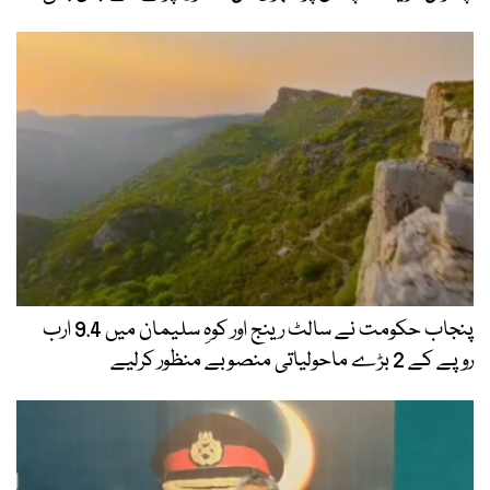
پنجاب حکومت نے سالٹ رینج اور کوہِ سلیمان میں 9.4 ارب
روپے کے 2 بڑے ماحولیاتی منصوبے منظور کرلیے