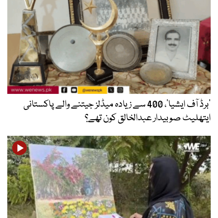
’برڈ آف ایشیا‘، 400 سے زیادہ میڈلز جیتنے والے پاکستانی
ایتھلیٹ صوبیدار عبدالخالق کون تھے؟