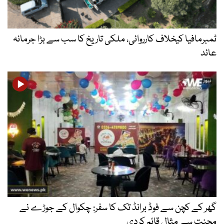
ٹمبرمافیا کیخلاف کارروائی، ملکی تاریخ کا سب سے بڑا جرمانہ
عائد
گھر کے کچن سے فوڈ برانڈ تک کا سفر: چکوال کے جوڑے نے
محنت سے مثال قائم کردی