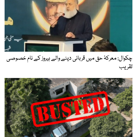
چکوال: معرکۂ حق میں قربانی دینے والے ہیروز کے نام خصوصی
تقریب