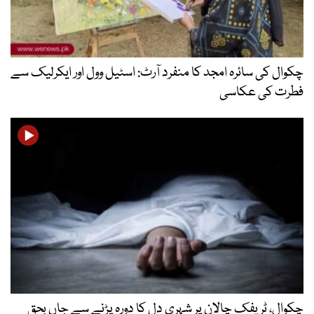
چکوال کی سائرہ امجد کا منفرد آرٹ: اسٹیل وول اور ایکرلیک سے
فطرت کی عکاسی
چکوال، ٹریفک چالان پر شہری دل کا دورہ پڑنے سے جاں بحق