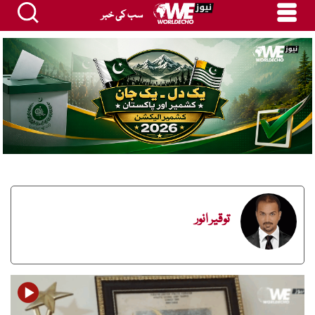
سب کی خبر
توقیر انور