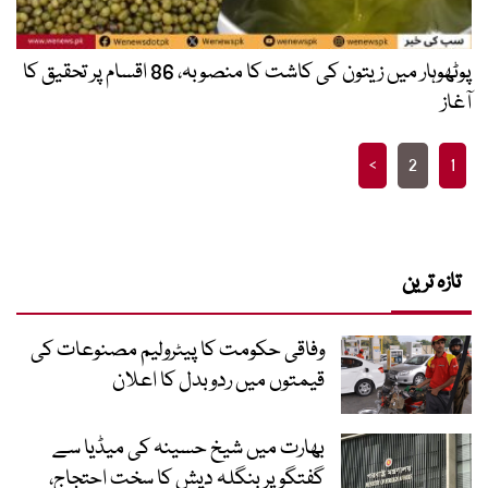
پوٹھوہار میں زیتون کی کاشت کا منصوبہ، 86 اقسام پر تحقیق کا
آغاز
Posts
>
2
1
pagination
تازہ ترین
وفاقی حکومت کا پیٹرولیم مصنوعات کی
قیمتوں میں ردوبدل کا اعلان
بھارت میں شیخ حسینہ کی میڈیا سے
گفتگو پر بنگلہ دیش کا سخت احتجاج،