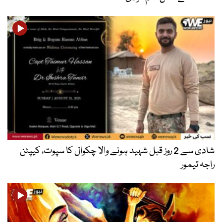
شادی سے 2 روز قبل شہید ہونے والا چکوال کا سپوت، کیپٹن
راجہ تیمور