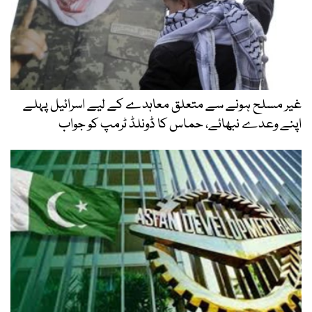
غیر مسلح ہونے سے متعلق معاہدے کے لیے اسرائیل پہلے
اپنے وعدے نبھائے، حماس کا ڈونلڈ ٹرمپ کو جواب