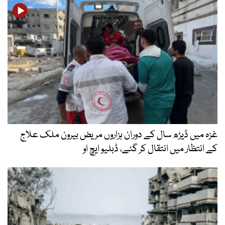
غزہ میں ڈیڑھ سال کے دوران ہزاروں مریض بیرون ملک علاج
کے انتظار میں انتقال کر گئے، ڈبلیو ایچ او