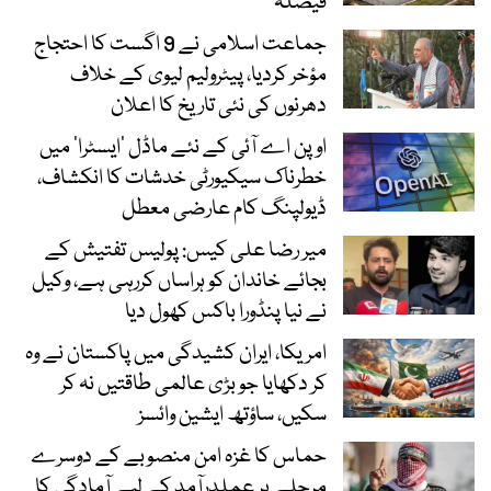
فیصلہ
جماعت اسلامی نے 9 اگست کا احتجاج
مؤخر کردیا، پیٹرولیم لیوی کے خلاف
دھرنوں کی نئی تاریخ کا اعلان
اوپن اے آئی کے نئے ماڈل ’ایسٹرا‘ میں
خطرناک سیکیورٹی خدشات کا انکشاف،
ڈیولپنگ کام عارضی معطل
میر رضا علی کیس: پولیس تفتیش کے
بجائے خاندان کو ہراساں کررہی ہے، وکیل
نے نیا پنڈورا باکس کھول دیا
امریکا، ایران کشیدگی میں پاکستان نے وہ
کر دکھایا جو بڑی عالمی طاقتیں نہ کر
سکیں، ساؤتھ ایشین وائسز
حماس کا غزہ امن منصوبے کے دوسرے
مرحلے پر عملدرآمد کے لیے آمادگی کا