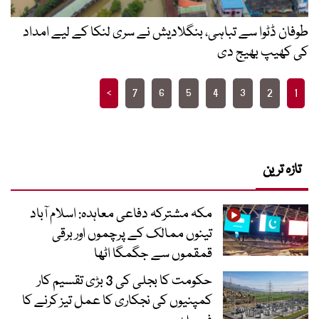
طوفان ڈٹوا سے تباہی، بنگلادیش نے سری لنکا کے لیے امداد
کی کھیپ بھیج دی
Posts
>
7
6
5
4
3
2
1
pagination
تازہ ترین
مکہ مشترکہ دفاعی معاہدہ: اسلام آباد
تینوں ممالک کے پرچموں اور برقی
قمقموں سے جگمگا اٹھا
حکومت کا بجلی کی 3 بڑی تقسیم کار
کمپنیوں کی نجکاری کا عمل تیز کرنے کا