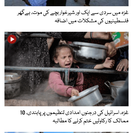
غزہ میں سردی سے ایک اور شیرخوار بچے کی موت، بےگھر
فلسطینیوں کی مشکلات میں اضافہ
غزہ، اسرائیل کی درجنوں امدادی تنظیموں پر پابندی، 10
ممالک کا رکاوٹیں ختم کرنے کا مطالبہ