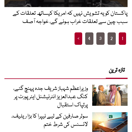
پاکستان کو یہ تشویش نہیں کہ امریکا کیساتھ تعلقات کے
سبب چین سے تعلقات خراب ہونے گے، خواجہ آصف
Posts
>
4
3
2
1
pagination
تازہ ترین
وزیراعظم شہباز شریف جدہ پہنچ گئے،
کنگ عبدالعزیز انٹرنیشنل ایئر پورٹ پر
پرتپاک استقبال
سولر صارفین کے لیے نیپرا کا بڑا ریلیف،
لائسنس کی شرط ختم