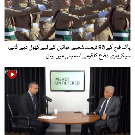
پاک فوج کے 80 فیصد شعبے خواتین کے لیے کھول دیے گئے،
سیکریٹری دفاع کا قومی اسمبلی میں بیان