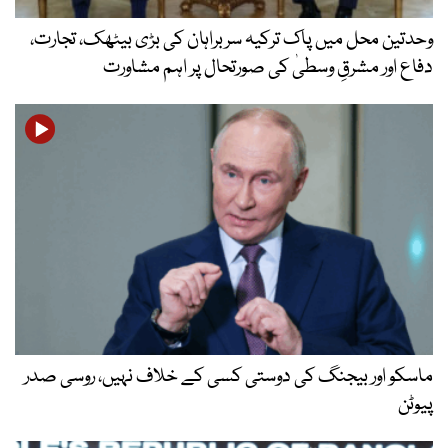
وحدتین محل میں پاک ترکیہ سربراہان کی بڑی بیٹھک، تجارت،
دفاع اور مشرقِ وسطیٰ کی صورتحال پر اہم مشاورت
ماسکو اور بیجنگ کی دوستی کسی کے خلاف نہیں، روسی صدر
پیوٹن