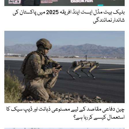
بلیک ہیٹ مڈل ایسٹ اینڈ افریقہ 2025 میں پاکستان کی
شاندار نمائندگی
چین دفاعی مقاصد کے لیے مصنوعی ذہانت اور ڈیپ سیک کا
استعمال کیسے کر رہا ہے؟