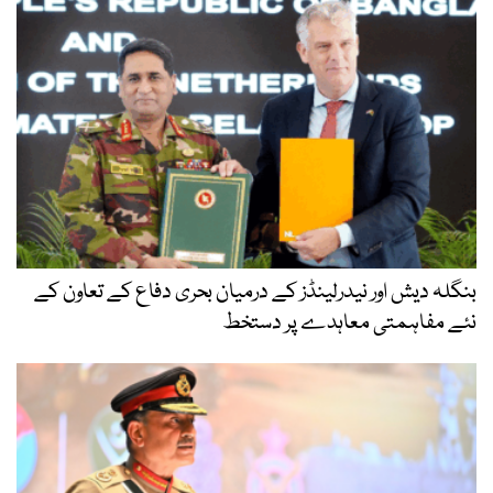
بنگلہ دیش اور نیدرلینڈز کے درمیان بحری دفاع کے تعاون کے
نئے مفاہمتی معاہدے پر دستخط