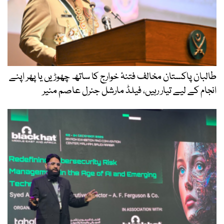
طالبان پاکستان مخالف فتنۂ خوارج کا ساتھ چھوڑیں یا پھر اپنے
انجام کے لیے تیار رہیں، فیلڈ مارشل جنرل عاصم منیر