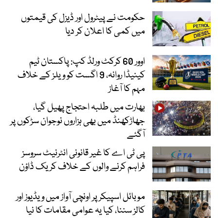
حکومت نے پیٹرول اور ڈیزل کی قیمتوں
میں کمی کا اعلان کر دیا
اوور 60 کرکٹ ورلڈ کپ: پاکستان ٹیم
کینیڈا روانہ، 9 اگست کو ویلز کے خلاف
مہم کا آغاز
بھارت میں طلبہ احتجاج پھیل گیا،
جھاڑکھنڈ میں بھی ہزاروں نوجوان سڑکوں پر
آگئے
پی ٹی اے کا غیر قانونی انٹرنیٹ سروسز
فراہم کرنے والوں کے خلاف کریک ڈاؤن
موبائل اسپیکر پر اونچی آواز میں ویڈیوز اور
کالز سننا، کیا یہ عوامی مقامات کا نیا