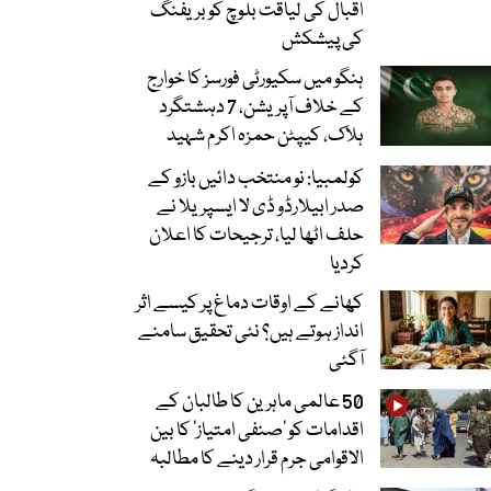
اقبال کی لیاقت بلوچ کو بریفنگ
کی پیشکش
ہنگو میں سکیورٹی فورسز کا خوارج
کے خلاف آپریشن، 7 دہشتگرد
ہلاک، کیپٹن حمزہ اکرم شہید
کولمبیا: نو منتخب دائیں بازو کے
صدر ابیلارڈو ڈی لا ایسپریلا نے
حلف اٹھا لیا، ترجیحات کا اعلان
کردیا
کھانے کے اوقات دماغ پر کیسے اثر
انداز ہوتے ہیں؟ نئی تحقیق سامنے
آگئی
50 عالمی ماہرین کا طالبان کے
اقدامات کو ’صنفی امتیاز‘ کا بین
الاقوامی جرم قرار دینے کا مطالبہ