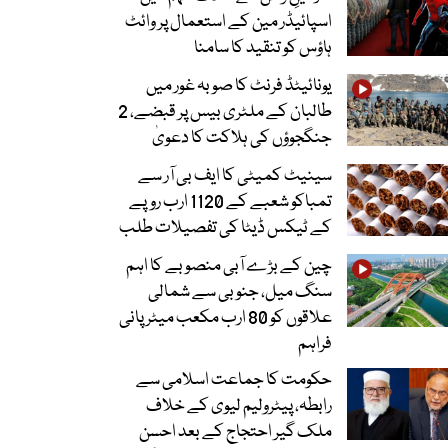
اسپائیڈر مین کے استعمال پر وائٹ
ہاؤس کو تنقید کا سامنا
یونائیٹڈ فرنٹ کا صوبہ غور میں
طالبان کے ملٹری بیس پر قبضے، 2
جنگجوؤں کی ہلاکت کا دعویٰ
سینیٹ کمیٹی کا ایف بی آر سے
تمباکو شعبے کے 1120 ارب روپے
کے ٹیکس ڈیٹا کی تفصیلات طلب
چین کے بڑے آبی منصوبے کا اہم
سنگ میل، جنوبی سے شمالی
علاقوں کو 80 ارب مکعب میٹر پانی
فراہم
حکومت کا جماعت اسلامی سے
رابطہ، پیٹرولیم لیوی کے خلاف
ملک گیر احتجاج کے بعد احسن