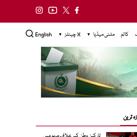
کالم
ملٹی میڈیا
X چینلز
English
زہ ترین
تارکینِ وطن کے خلاف مہم میں