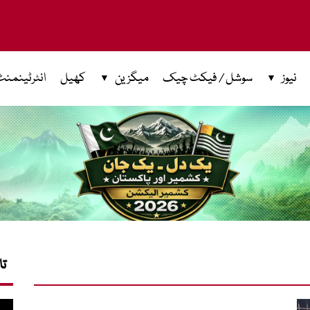
نیوز
سوشل / فیکٹ چیک
میگزین
کھیل
انٹرٹینمنٹ
تا