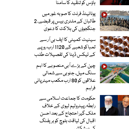
ہاؤس کو تنقید کا سامنا
یونائیٹڈ فرنٹ کا صوبہ غور میں
طالبان کے ملٹری بیس پر قبضے، 2
جنگجوؤں کی ہلاکت کا دعویٰ
سینیٹ کمیٹی کا ایف بی آر سے
تمباکو شعبے کے 1120 ارب روپے
کے ٹیکس ڈیٹا کی تفصیلات طلب
چین کے بڑے آبی منصوبے کا اہم
سنگ میل، جنوبی سے شمالی
علاقوں کو 80 ارب مکعب میٹر پانی
فراہم
حکومت کا جماعت اسلامی سے
رابطہ، پیٹرولیم لیوی کے خلاف
ملک گیر احتجاج کے بعد احسن
اقبال کی لیاقت بلوچ کو بریفنگ
کی پیشکش