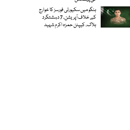
ہنگو میں سکیورٹی فورسز کا خوارج
کے خلاف آپریشن، 7 دہشتگرد
ہلاک، کیپٹن حمزہ اکرم شہید