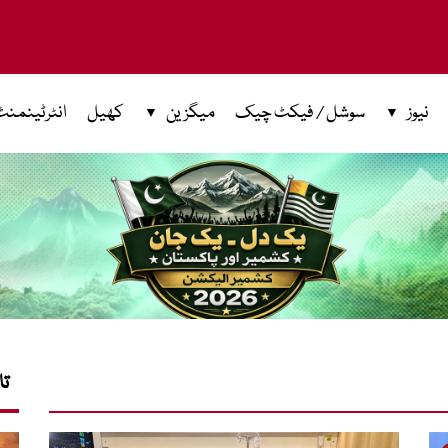
نیوز
سوشل / فیکٹ چیک
میگزین
کھیل
انٹرٹینمنٹ
تا