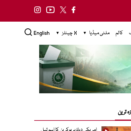
کالم
ملٹی میڈیا
X چینلز
English
زہ ترین
امریکی دباؤ پر یوکرین کا اہم تیل