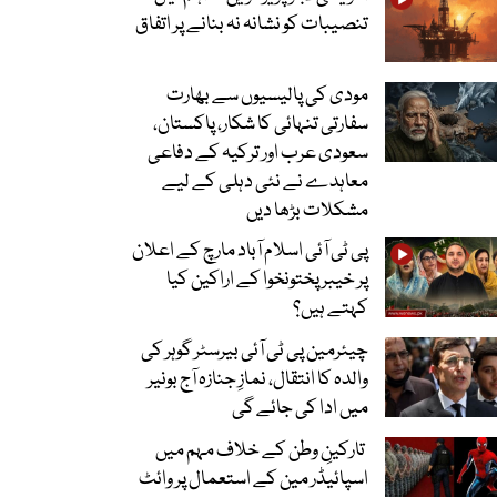
تنصیبات کو نشانہ نہ بنانے پر اتفاق
مودی کی پالیسیوں سے بھارت
سفارتی تنہائی کا شکار، پاکستان،
سعودی عرب اور ترکیہ کے دفاعی
معاہدے نے نئی دہلی کے لیے
مشکلات بڑھا دیں
پی ٹی آئی اسلام آباد مارچ کے اعلان
پر خیبر پختونخوا کے اراکین کیا
کہتے ہیں؟
چیئرمین پی ٹی آئی بیرسٹر گوہر کی
والدہ کا انتقال، نمازِ جنازہ آج بونیر
میں ادا کی جائے گی
تارکینِ وطن کے خلاف مہم میں
اسپائیڈر مین کے استعمال پر وائٹ