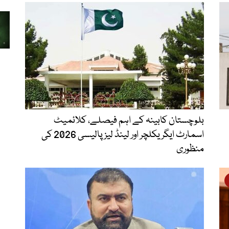
بلوچستان کابینہ کے اہم فیصلے، کلائمیٹ
اسمارٹ ایگریکلچر اور لینڈ لیز پالیسی 2026 کی
منظوری