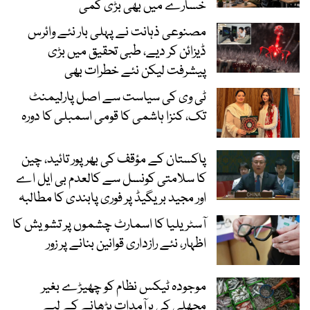
خسارے میں بھی بڑی کمی
مصنوعی ذہانت نے پہلی بار نئے وائرس
ڈیزائن کر دیے، طبی تحقیق میں بڑی
پیشرفت لیکن نئے خطرات بھی
ٹی وی کی سیاست سے اصل پارلیمنٹ
تک، کنزا ہاشمی کا قومی اسمبلی کا دورہ
پاکستان کے مؤقف کی بھرپور تائید، چین
کا سلامتی کونسل سے کالعدم بی ایل اے
اور مجید بریگیڈ پر فوری پابندی کا مطالبہ
آسٹریلیا کا اسمارٹ چشموں پر تشویش کا
اظہار، نئے رازداری قوانین بنانے پر زور
موجودہ ٹیکس نظام کو چھیڑے بغیر
مچھلی کی برآمدات بڑھانے کے لیے