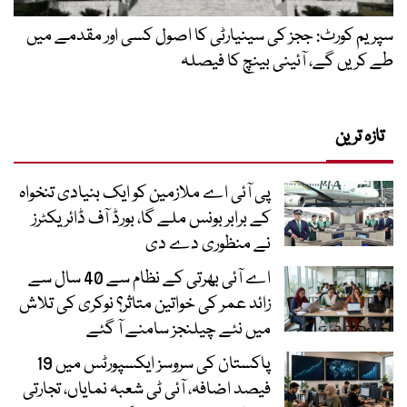
سپریم کورٹ: ججز کی سینیارٹی کا اصول کسی اور مقدمے میں
طے کریں گے، آئینی بینچ کا فیصلہ
تازہ ترین
پی آئی اے ملازمین کو ایک بنیادی تنخواہ
کے برابر بونس ملے گا، بورڈ آف ڈائریکٹرز
نے منظوری دے دی
اے آئی بھرتی کے نظام سے 40 سال سے
زائد عمر کی خواتین متاثر؟ نوکری کی تلاش
میں نئے چیلنجز سامنے آ گئے
پاکستان کی سروسز ایکسپورٹس میں 19
فیصد اضافہ، آئی ٹی شعبہ نمایاں، تجارتی